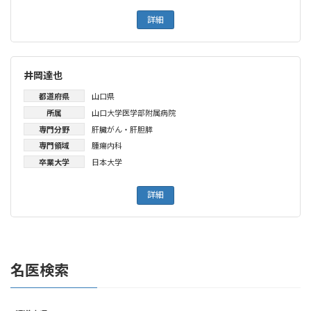
詳細
井岡達也
都道府県
山口県
所属
山口大学医学部附属病院
専門分野
肝臓がん・肝胆膵
専門領域
腫瘍内科
卒業大学
日本大学
詳細
名医検索