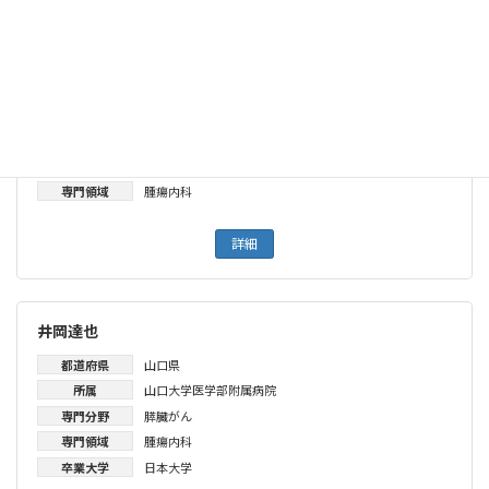
市川度
都道府県
神奈川県
所属
昭和大学藤が丘病院
専門分野
大腸がん
専門領域
腫瘍内科
詳細
井岡達也
都道府県
山口県
所属
山口大学医学部附属病院
専門分野
膵臓がん
専門領域
腫瘍内科
卒業大学
日本大学