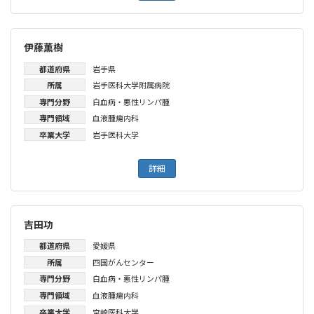
伊藤薫樹
都道府県
岩手県
所属
岩手医科大学附属病院
専門分野
白血病・悪性リンパ腫
専門領域
血液腫瘍内科
卒業大学
岩手医科大学
詳細
吉田功
都道府県
愛媛県
所属
四国がんセンター
専門分野
白血病・悪性リンパ腫
専門領域
血液腫瘍内科
卒業大学
宮崎医科大学