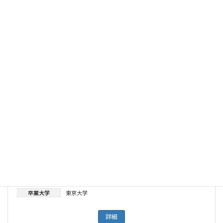
南谷泰仁
都道府県
東京都
所属
東京大学医科学研究所附属病院
専門分野
白血病・悪性リンパ腫
専門領域
血液腫瘍内科
卒業大学
東京慈恵会医科大学
詳細
黒川峰夫
都道府県
東京都
所属
東京大学医学部付属病院
専門分野
白血病・悪性リンパ腫
専門領域
血液腫瘍内科
卒業大学
東京大学
詳細