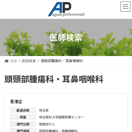
コ
ナ
ン
ビ
テ
ゲ
ン
ー
ツ
シ
へ
ョ
医師検索
ス
ン
キ
に
ッ
移
プ
動
TOP
医師検索
頭頸部腫瘍科・耳鼻咽喉科
頭頸部腫瘍科・耳鼻咽喉科
菅澤正
都道府県
埼玉県
所属
埼玉医科大学国際医療センター
専門分野
頭頚部がん
専門領域
頭頸部腫瘍科・耳鼻咽喉科