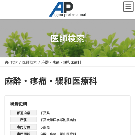
コ
ナ
ン
ビ
テ
ゲ
ン
ー
ツ
シ
へ
ョ
医師検索
ス
ン
キ
に
ッ
移
プ
動
TOP
医師検索
麻酔・疼痛・緩和医療科
麻酔・疼痛・緩和医療科
磯野史朗
都道府県
千葉県
所属
千葉大学医学部附属病院
専門分野
心疾患
専門領域
麻酔・疼痛・緩和医療科