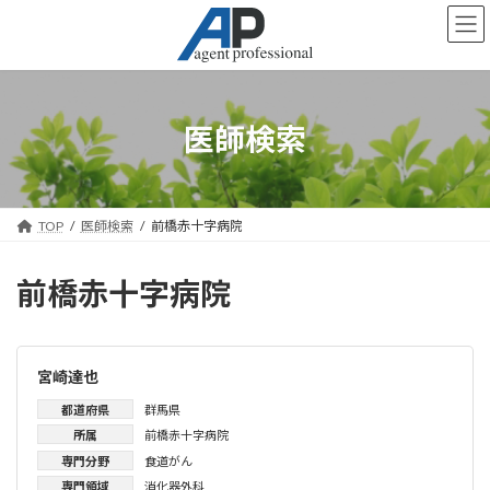
コ
ナ
ン
ビ
テ
ゲ
ン
ー
ツ
シ
へ
ョ
医師検索
ス
ン
キ
に
ッ
移
プ
動
TOP
医師検索
前橋赤十字病院
前橋赤十字病院
宮崎達也
都道府県
群馬県
所属
前橋赤十字病院
専門分野
食道がん
専門領域
消化器外科