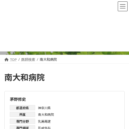
コ
ナ
ン
ビ
テ
ゲ
ン
ー
ツ
シ
へ
ョ
医師検索
ス
ン
キ
に
ッ
移
プ
動
TOP
医師検索
南大和病院
南大和病院
茅野修史
都道府県
神奈川県
所属
南大和病院
専門分野
乳房再建
専門領域
形成外科