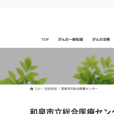
コ
ナ
ン
ビ
テ
ゲ
ン
ー
ツ
シ
へ
ョ
ス
ン
TOP
がんの一般知識
がんの治療
キ
に
ッ
移
プ
動
TOP
医師検索
和泉市立総合医療センター
和泉市立総合医療セン