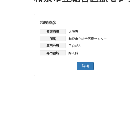
梅咲直彦
都道府県
大阪府
所属
和泉市立総合医療センター
専門分野
子宮がん
専門領域
婦人科
詳細