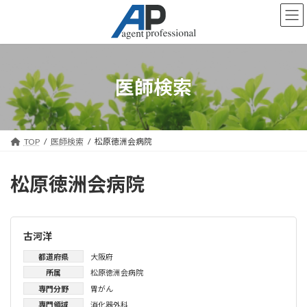
コ
ナ
ン
ビ
テ
ゲ
ン
ー
ツ
シ
へ
ョ
医師検索
ス
ン
キ
に
ッ
移
プ
動
TOP
医師検索
松原徳洲会病院
松原徳洲会病院
古河洋
都道府県
大阪府
所属
松原徳洲会病院
専門分野
胃がん
専門領域
消化器外科