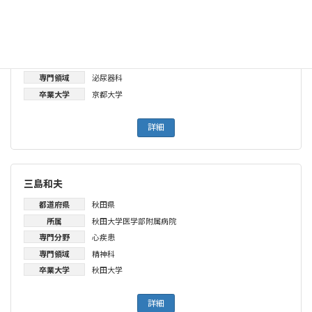
羽渕友則
都道府県
秋田県
所属
秋田大学医学部附属病院
専門分野
前立腺がん
専門領域
泌尿器科
卒業大学
京都大学
詳細
三島和夫
都道府県
秋田県
所属
秋田大学医学部附属病院
専門分野
心疾患
専門領域
精神科
卒業大学
秋田大学
詳細