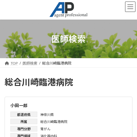
コ
ナ
ン
ビ
テ
ゲ
ン
ー
ツ
シ
へ
ョ
医師検索
ス
ン
キ
に
ッ
移
プ
動
TOP
医師検索
総合川崎臨港病院
総合川崎臨港病院
小田一郎
都道府県
神奈川県
所属
総合川崎臨港病院
専門分野
胃がん
専門領域
消化器内科