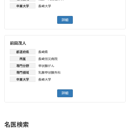
卒業大学
長崎大学
詳細
前田茂人
都道府県
長崎県
所属
長崎労災病院
専門分野
甲状腺がん
専門領域
乳腺甲状腺外科
卒業大学
長崎大学
詳細
名医検索