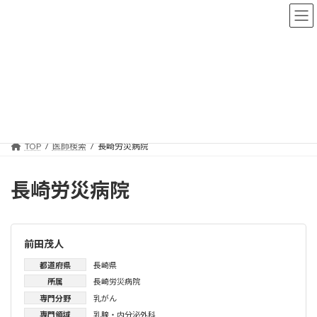
コ
ナ
ン
ビ
テ
ゲ
ン
ー
ツ
シ
へ
ョ
医師検索
ス
ン
キ
に
ッ
移
プ
動
TOP
医師検索
長崎労災病院
長崎労災病院
前田茂人
都道府県
長崎県
所属
長崎労災病院
専門分野
乳がん
専門領域
乳腺・内分泌外科