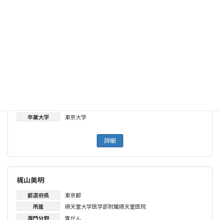
詳細
椎名秀一朗
都道府県
東京都
所属
順天堂大学医学部附属順天堂医院
専門分野
肝臓がん・肝胆膵
専門領域
消化器内科
卒業大学
東京大学
詳細
梶山美明
都道府県
東京都
所属
順天堂大学医学部附属順天堂医院
専門分野
胃がん