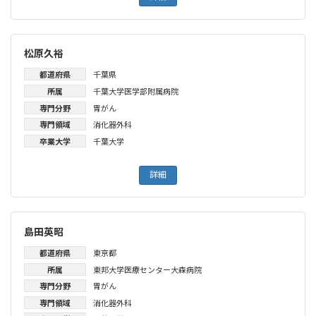
松原久裕
都道府県
千葉県
所属
千葉大学医学部附属病院
専門分野
胃がん
専門領域
消化器外科
卒業大学
千葉大学
詳細
島田英昭
都道府県
東京都
所属
東邦大学医療センター大森病院
専門分野
胃がん
専門領域
消化器外科