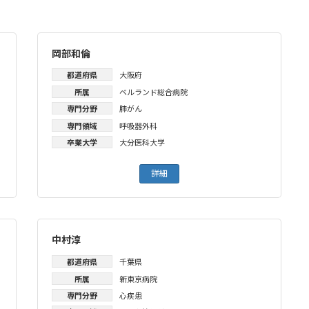
岡部和倫
都道府県
大阪府
所属
ベルランド総合病院
専門分野
肺がん
専門領域
呼吸器外科
卒業大学
大分医科大学
詳細
中村淳
都道府県
千葉県
所属
新東京病院
専門分野
心疾患