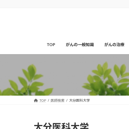
コ
ナ
ン
ビ
テ
ゲ
ン
ー
ツ
シ
へ
ョ
ス
ン
TOP
がんの一般知識
がんの治療
キ
に
ッ
移
プ
動
TOP
医師検索
大分医科大学
大分医科大学