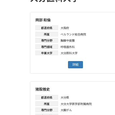
岡部 和倫
都道府県
大阪府
所属
ベルランド総合病院
専門分野
胸膜中皮腫
専門領域
呼吸器外科
卒業大学
大分医科大学
詳細
猪股雅史
都道府県
大分県
所属
大分大学医学部附属病院
専門分野
大腸がん