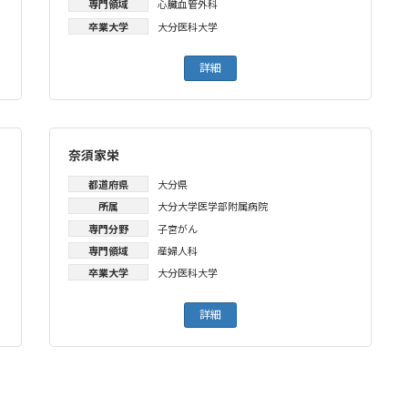
専門領域
心臓血管外科
卒業大学
大分医科大学
詳細
奈須家栄
都道府県
大分県
所属
大分大学医学部附属病院
専門分野
子宮がん
専門領域
産婦人科
卒業大学
大分医科大学
詳細