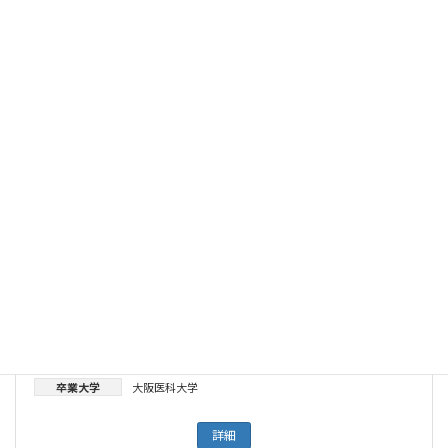
奥田準二
都道府県
大阪府
所属
医療法人彩樹 豊中敬仁会病院
専門分野
大腸がん
専門領域
消化器外科
卒業大学
大阪医科大学
詳細
須磨久善
都道府県
東京都
所属
優里医院
専門分野
心疾患
専門領域
心臓血管外科
卒業大学
大阪医科大学
詳細