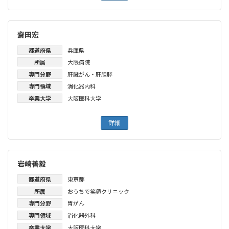
齋田宏
都道府県
兵庫県
所属
大隈病院
専門分野
肝臓がん・肝胆膵
専門領域
消化器内科
卒業大学
大阪医科大学
詳細
岩崎善毅
都道府県
東京都
所属
おうちで笑顔クリニック
専門分野
胃がん
専門領域
消化器外科
卒業大学
大阪医科大学