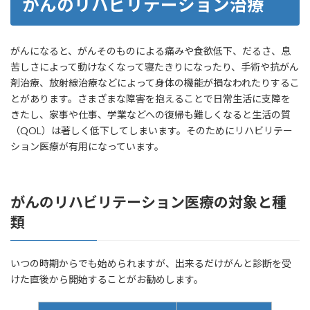
がんのリハビリテーション治療
397
780
1177
６
くまもと森都総
熊本
茨
がんゲノ
筑波大学附属病
国立がん
国立成育
合病院
県
城
ム医療連
院
研究セン
医療研究
県
携病院
ター東病
センター
がんになると、がんそのものによる痛みや食欲低下、だるさ、息
377
778
1155
７
独立行政法人国
愛媛
院
苦しさによって動けなくなって寝たきりになったり、手術や抗がん
立病院機構 四
県
剤治療、放射線治療などによって身体の機能が損なわれたりするこ
国がんセンター
埼
がんゲノ
獨協医科大学埼
国立がん
国立がん
とがあります。さまざまな障害を抱えることで日常生活に支障を
玉
ム医療連
玉医療センター
研究セン
研究セン
609
538
1147
８
独立行政法人国
北海
きたし、家事や仕事、学業などへの復帰も難しくなると生活の質
県
携病院
ター東病
ター東病
立病院機構 北
道
（QOL）は著しく低下してしまいます。そのためにリハビリテー
院
院
海道がんセンタ
ション医療が有用になっています。
ー
千
がんゲノ
亀田総合病院
国立がん
国立がん
葉
ム医療連
研究セン
研究セン
997
30
1027
９
聖路加国際病院
東京
県
携病院
ター東病
ター東病
都
院
院
がんのリハビリテーション医療の対象と種
912
28
940
１
聖マリアンナ医
神奈
類
千
がんゲノ
順天堂大学医学
国立がん
国立がん
０
科大学病院
川県
葉
ム医療連
部附属浦安病院
研究セン
研究セン
県
携病院
ター東病
ター東病
526
400
926
１
さがら病院宮崎
いつの時期からでも始められますが、出来るだけがんと診断を受
院
院
１
けた直後から開始することがお勧めします。
東
がんゲノ
杏林大学医学部
国立がん
国立がん
518
305
823
１
独立行政法人地
福岡
京
ム医療連
付属病院
研究セン
研究セン
２
域医療機能推進
県