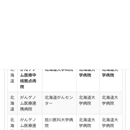
がんゲノム医療提供体制におけるがんゲノム医
療中核拠点病院等 一覧表
検索:
地
成人症
小児症
施設区分
医療機関名
域
例
例
北
がんゲノ
北海道大学病院
北海道大
北海道大
海
ム医療中
学病院
学病院
道
核拠点病
院
北
がんゲノ
北海道がんセン
北海道大
北海道大
海
ム医療連
ター
学病院
学病院
道
携病院
北
がんゲノ
旭川医科大学病
北海道大
北海道大
海
ム医療連
院
学病院
学病院