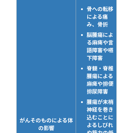
都
携病院
ター東病
ター東病
機構 久留米総
骨への転移
院
院
合病院
による痛
岐
がんゲノ
岐阜大学医学部
国立がん
国立がん
523
270
793
１
医療法人鉄蕉
千葉
み、骨折
阜
ム医療連
附属病院
研究セン
研究セン
３
会 亀田総合病
県
県
携病院
ター東病
ター東病
脳腫瘍によ
院
院
院
る麻痺や言
450
322
772
１
埼玉県立がんセ
埼玉
語障害や嚥
東
がんゲノ
慶應義塾大学病
慶應義塾
慶應義塾
４
ンター
県
京
ム医療中
院
大学病院
大学病院
下障害
654
116
770
都
核拠点病
１
国立研究開発法
東京
院
脊髄・脊椎
５
人 国立がん研
都
究センター中央
腫瘍による
北
がんゲノ
函館五稜郭病院
慶應義塾
慶應義塾
病院
麻痺や排便
海
ム医療連
大学病院
大学病院
527
175
702
道
携病院
排尿障害
１
地方独立行政法
大阪
６
人大阪府立病院
府
腫瘍が末梢
北
がんゲノ
恵佑会札幌病院
慶應義塾
慶應義塾
機構大阪国際が
海
ム医療連
大学病院
大学病院
んセンター
神経を巻き
道
携病院
込むことに
412
245
657
がんそのものによる体
１
大阪大学医学部
大阪
茨
がんゲノ
茨城県立中央病
慶應義塾
慶應義塾
よるしびれ
７
附属病院
府
の影響
城
ム医療連
院
大学病院
大学病院
や筋力の低