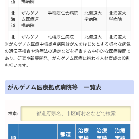
道
携病院
北
がんゲノ
手稲渓仁会病院
北海道大
北海道大
海
ム医療連
学病院
学病院
道
携病院
北
がんゲノ
札幌厚生病院
北海道大
北海道大
海
ム医療連
学病院
学病院
※がんゲノム医療中核拠点病院はがんをはじめとする様々な病気
道
携病院
の遺伝子検査や治療法の選定などを担当する中心的な医療機関で
あり、研究や新薬開発，がんゲノム医療に携わる人材育成の役割
北
がんゲノ
KKR札幌医療セ
北海道大
北海道大
も担います。
海
ム医療連
ンター
学病院
学病院
道
携病院
北
がんゲノ
市立札幌病院
北海道大
北海道大
がんゲノム医療拠点病院等 一覧表
海
ム医療連
学病院
学病院
道
携病院
宮
がんゲノ
東北大学病院
東北大学
東北大学
検索:
城
ム医療中
病院
病院
県
核拠点病
院
治療
治療
治療
都道
順
実績
実績
実績
岩
がんゲノ
岩手医科大学附
東北大学
東北大学