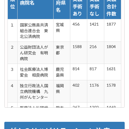
病院名
府県
手
ム医療連
属病院
病院
病院
位
手術
手術
合計
名
県
携病院
あり
なし
件数
宮
がんゲノ
宮城県立がんセ
東北大学
東北大学
順
病院名
都道
治療
治療
治療
456
1421
1877
宮城
１
国家公務員共済
城
ム医療連
ンター
病院
病院
位
府県
実績
実績
実績
県
組合連合会 東
県
携病院
北公済病院
名
手術
手術
合計
秋
がんゲノ
秋田大学医学部
東北大学
東北大学
あり
なし
件数
1588
216
1804
２
公益財団法人が
東京
田
ム医療連
附属病院
病院
病院
ん研究会 有明
都
県
携病院
病院
福
がんゲノ
福島県立医科大
東北大学
東北大学
814
817
1631
３
社会医療法人博
鹿児
島
ム医療連
学附属病院
病院
病院
愛会 相良病院
島県
県
携病院
402
1176
1578
４
独立行政法人国
福岡
埼
がんゲノ
さいたま赤十字
東北大学
東北大学
立病院機構 九
県
玉
ム医療連
病院
病院
病院
州がんセンター
県
携病院
267
1202
1469
５
医療法人社団世
熊本
千
がんゲノ
国立がん研究セ
国立がん
国立成育
安会 くまもと
県
葉
ム医療中
ンター東病院
研究セン
医療研究
乳腺・胃腸外科
県
核拠点病
ター東病
センター
病院
院
院