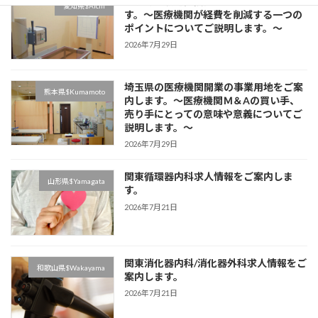
東京都の駅近医院開業物件をご案内しま
愛知県$Aichi
す。～医療機関が経費を削減する一つの
ポイントについてご説明します。～
2026年7月29日
埼玉県の医療機関開業の事業用地をご案
熊本県$Kumamoto
内します。～医療機関Ｍ＆Aの買い手、
売り手にとっての意味や意義についてご
説明します。～
2026年7月29日
関東循環器内科求人情報をご案内しま
山形県$Yamagata
す。
2026年7月21日
関東消化器内科/消化器外科求人情報をご
和歌山県$Wakayama
案内します。
2026年7月21日