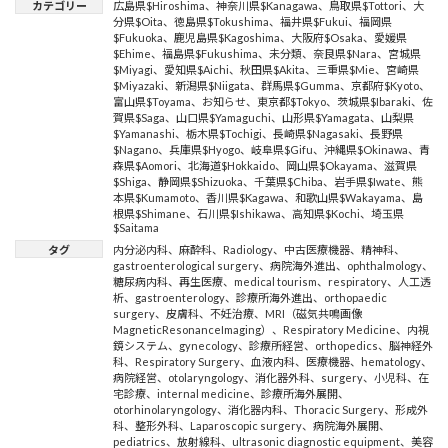
カテゴリー
広島県$Hiroshima
、
神奈川県$Kanagawa
、
鳥取県$Tottori
、
大
分県$Oita
、
徳島県$Tokushima
、
福井県$Fukui
、
福岡県
$Fukuoka
、
鹿児島県$Kagoshima
、
大阪府$Osaka
、
愛媛県
$Ehime
、
福島県$Fukushima
、
未分類
、
奈良県$Nara
、
宮城県
$Miyagi
、
愛知県$Aichi
、
秋田県$Akita
、
三重県$Mie
、
宮崎県
$Miyazaki
、
新潟県$Niigata
、
群馬県$Gumma
、
京都府$Kyoto
、
富山県$Toyama
、
お知らせ
、
東京都$Tokyo
、
茨城県$Ibaraki
、
佐
賀県$Saga
、
山口県$Yamaguchi
、
山形県$Yamagata
、
山梨県
$Yamanashi
、
栃木県$Tochigi
、
長崎県$Nagasaki
、
長野県
$Nagano
、
兵庫県$Hyogo
、
岐阜県$Gifu
、
沖縄県$Okinawa
、
青
森県$Aomori
、
北海道$Hokkaido
、
岡山県$Okayama
、
滋賀県
$Shiga
、
静岡県$Shizuoka
、
千葉県$Chiba
、
岩手県$Iwate
、
熊
本県$Kumamoto
、
香川県$Kagawa
、
和歌山県$Wakayama
、
島
根県$Shimane
、
石川県$Ishikawa
、
高知県$Kochi
、
埼玉県
$Saitama
タグ
内分泌内科
、
麻酔科
、
Radiology
、
中古医療機器
、
精神科
、
gastroenterological surgery
、
病院海外進出
、
ophthalmology
、
糖尿病内科
、
再生医療
、
medical tourism
、
respiratory
、
人工透
析
、
gastroenterology
、
診療所海外進出
、
orthopaedic
surgery
、
皮膚科
、
不妊治療
、
MRI（磁気共鳴画像
MagneticResonanceImaging）
、
Respiratory Medicine
、
内視
鏡システム
、
gynecology
、
診療所経営
、
orthopedics
、
脳神経外
科
、
Respiratory Surgery
、
血液内科
、
医療機器
、
hematology
、
病院経営
、
otolaryngology
、
消化器外科
、
surgery
、
小児科
、
在
宅診療
、
internal medicine
、
診療所海外展開
、
otorhinolaryngology
、
消化器内科
、
Thoracic Surgery
、
形成外
科
、
整形外科
、
Laparoscopic surgery
、
病院海外展開
、
pediatrics
、
放射線科
、
ultrasonic diagnostic equipment
、
美容