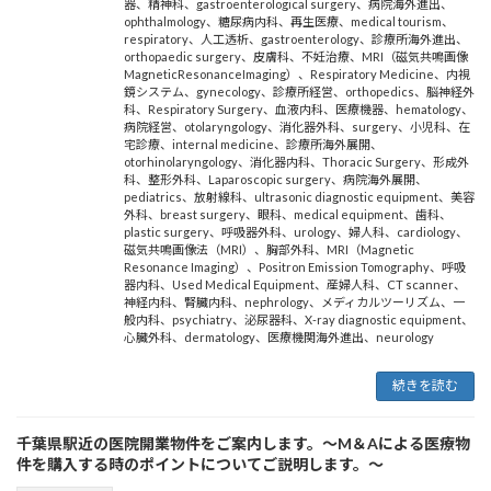
器
、
精神科
、
gastroenterological surgery
、
病院海外進出
、
ophthalmology
、
糖尿病内科
、
再生医療
、
medical tourism
、
respiratory
、
人工透析
、
gastroenterology
、
診療所海外進出
、
orthopaedic surgery
、
皮膚科
、
不妊治療
、
MRI（磁気共鳴画像
MagneticResonanceImaging）
、
Respiratory Medicine
、
内視
鏡システム
、
gynecology
、
診療所経営
、
orthopedics
、
脳神経外
科
、
Respiratory Surgery
、
血液内科
、
医療機器
、
hematology
、
病院経営
、
otolaryngology
、
消化器外科
、
surgery
、
小児科
、
在
宅診療
、
internal medicine
、
診療所海外展開
、
otorhinolaryngology
、
消化器内科
、
Thoracic Surgery
、
形成外
科
、
整形外科
、
Laparoscopic surgery
、
病院海外展開
、
pediatrics
、
放射線科
、
ultrasonic diagnostic equipment
、
美容
外科
、
breast surgery
、
眼科
、
medical equipment
、
歯科
、
plastic surgery
、
呼吸器外科
、
urology
、
婦人科
、
cardiology
、
磁気共鳴画像法（MRI）
、
胸部外科
、
MRI（Magnetic
Resonance Imaging）
、
Positron Emission Tomography
、
呼吸
器内科
、
Used Medical Equipment
、
産婦人科
、
CT scanner
、
神経内科
、
腎臓内科
、
nephrology
、
メディカルツーリズム
、
一
般内科
、
psychiatry
、
泌尿器科
、
X-ray diagnostic equipment
、
心臓外科
、
dermatology
、
医療機関海外進出
、
neurology
続きを読む
千葉県駅近の医院開業物件をご案内します。～M＆Aによる医療物
件を購入する時のポイントについてご説明します。～