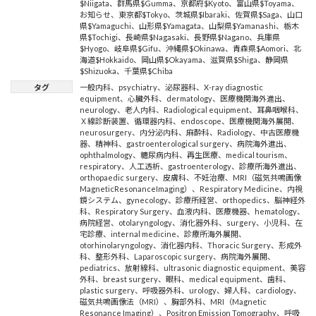
$Niigata
、
群馬県$Gumma
、
京都府$Kyoto
、
富山県$Toyama
、
お知らせ
、
東京都$Tokyo
、
茨城県$Ibaraki
、
佐賀県$Saga
、
山口
県$Yamaguchi
、
山形県$Yamagata
、
山梨県$Yamanashi
、
栃木
県$Tochigi
、
長崎県$Nagasaki
、
長野県$Nagano
、
兵庫県
$Hyogo
、
岐阜県$Gifu
、
沖縄県$Okinawa
、
青森県$Aomori
、
北
海道$Hokkaido
、
岡山県$Okayama
、
滋賀県$Shiga
、
静岡県
$Shizuoka
、
千葉県$Chiba
タグ
一般内科
、
psychiatry
、
泌尿器科
、
X-ray diagnostic
equipment
、
心臓外科
、
dermatology
、
医療機関海外進出
、
neurology
、
老人内科
、
Radiological equipment
、
耳鼻咽喉科
、
Ｘ線診断装置
、
循環器内科
、
endoscope
、
医療機関海外展開
、
neurosurgery
、
内分泌内科
、
麻酔科
、
Radiology
、
中古医療機
器
、
精神科
、
gastroenterological surgery
、
病院海外進出
、
ophthalmology
、
糖尿病内科
、
再生医療
、
medical tourism
、
respiratory
、
人工透析
、
gastroenterology
、
診療所海外進出
、
orthopaedic surgery
、
皮膚科
、
不妊治療
、
MRI（磁気共鳴画像
MagneticResonanceImaging）
、
Respiratory Medicine
、
内視
鏡システム
、
gynecology
、
診療所経営
、
orthopedics
、
脳神経外
科
、
Respiratory Surgery
、
血液内科
、
医療機器
、
hematology
、
病院経営
、
otolaryngology
、
消化器外科
、
surgery
、
小児科
、
在
宅診療
、
internal medicine
、
診療所海外展開
、
otorhinolaryngology
、
消化器内科
、
Thoracic Surgery
、
形成外
科
、
整形外科
、
Laparoscopic surgery
、
病院海外展開
、
pediatrics
、
放射線科
、
ultrasonic diagnostic equipment
、
美容
外科
、
breast surgery
、
眼科
、
medical equipment
、
歯科
、
plastic surgery
、
呼吸器外科
、
urology
、
婦人科
、
cardiology
、
磁気共鳴画像法（MRI）
、
胸部外科
、
MRI（Magnetic
Resonance Imaging）
、
Positron Emission Tomography
、
呼吸