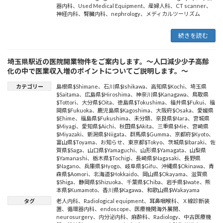
器内科
、
Used Medical Equipment
、
産婦人科
、
CT scanner
、
神経内科
、
腎臓内科
、
nephrology
、
メディカルツーリズム
続きを読む
埼玉県駅近の医院開業物件をご案内します。～人口減少少子高齢
化の中で医業収入増のポイントについてご説明します。～
カテゴリー
島根県$Shimane
、
石川県$Ishikawa
、
高知県$Kochi
、
埼玉県
$Saitama
、
広島県$Hiroshima
、
神奈川県$Kanagawa
、
鳥取県
$Tottori
、
大分県$Oita
、
徳島県$Tokushima
、
福井県$Fukui
、
福
岡県$Fukuoka
、
鹿児島県$Kagoshima
、
大阪府$Osaka
、
愛媛県
$Ehime
、
福島県$Fukushima
、
未分類
、
奈良県$Nara
、
宮城県
$Miyagi
、
愛知県$Aichi
、
秋田県$Akita
、
三重県$Mie
、
宮崎県
$Miyazaki
、
新潟県$Niigata
、
群馬県$Gumma
、
京都府$Kyoto
、
富山県$Toyama
、
お知らせ
、
東京都$Tokyo
、
茨城県$Ibaraki
、
佐
賀県$Saga
、
山口県$Yamaguchi
、
山形県$Yamagata
、
山梨県
$Yamanashi
、
栃木県$Tochigi
、
長崎県$Nagasaki
、
長野県
$Nagano
、
兵庫県$Hyogo
、
岐阜県$Gifu
、
沖縄県$Okinawa
、
青
森県$Aomori
、
北海道$Hokkaido
、
岡山県$Okayama
、
滋賀県
$Shiga
、
静岡県$Shizuoka
、
千葉県$Chiba
、
岩手県$Iwate
、
熊
本県$Kumamoto
、
香川県$Kagawa
、
和歌山県$Wakayama
タグ
老人内科
、
Radiological equipment
、
耳鼻咽喉科
、
Ｘ線診断装
置
、
循環器内科
、
endoscope
、
医療機関海外展開
、
neurosurgery
、
内分泌内科
、
麻酔科
、
Radiology
、
中古医療機