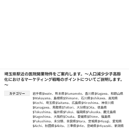
科
、
Respiratory Surgery
、
血液内科
、
医療機器
、
hematology
、
病院経営
、
otolaryngology
、
消化器外科
、
surgery
、
小児科
、
在
宅診療
、
internal medicine
、
診療所海外展開
、
otorhinolaryngology
、
消化器内科
、
Thoracic Surgery
、
形成外
科
、
整形外科
、
Laparoscopic surgery
、
病院海外展開
、
pediatrics
、
放射線科
、
ultrasonic diagnostic equipment
、
美容
外科
、
breast surgery
、
眼科
、
medical equipment
、
歯科
、
plastic surgery
、
呼吸器外科
、
urology
、
婦人科
、
cardiology
、
磁気共鳴画像法（MRI）
、
胸部外科
、
MRI（Magnetic
Resonance Imaging）
続きを読む
埼玉県駅近の医院開業物件をご案内します。～人口減少少子高齢
化におけるマーケティング戦略のポイントについてご説明します。
～
カテゴリー
岩手県$Iwate
、
熊本県$Kumamoto
、
香川県$Kagawa
、
和歌山県
$Wakayama
、
島根県$Shimane
、
石川県$Ishikawa
、
高知県
$Kochi
、
埼玉県$Saitama
、
広島県$Hiroshima
、
神奈川県
$Kanagawa
、
鳥取県$Tottori
、
大分県$Oita
、
徳島県
$Tokushima
、
福井県$Fukui
、
福岡県$Fukuoka
、
鹿児島県
$Kagoshima
、
大阪府$Osaka
、
愛媛県$Ehime
、
福島県
$Fukushima
、
未分類
、
奈良県$Nara
、
宮城県$Miyagi
、
愛知県
$Aichi
、
秋田県$Akita
、
三重県$Mie
、
宮崎県$Miyazaki
、
新潟県