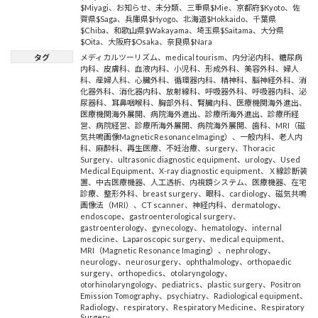
$Miyagi
、
お知らせ
、
未分類
、
三重県$Mie
、
京都府$Kyoto
、
佐
賀県$Saga
、
兵庫県$Hyogo
、
北海道$Hokkaido
、
千葉県
$Chiba
、
和歌山県$Wakayama
、
埼玉県$Saitama
、
大分県
$Oita
、
大阪府$Osaka
、
奈良県$Nara
タグ
メディカルツーリズム
、
medical tourism
、
内分泌内科
、
糖尿病
内科
、
皮膚科
、
血液内科
、
小児科
、
形成外科
、
美容外科
、
婦人
科
、
産婦人科
、
心臓外科
、
循環器内科
、
精神科
、
脳神経外科
、
消
化器外科
、
消化器内科
、
放射線科
、
呼吸器外科
、
呼吸器内科
、
泌
尿器科
、
耳鼻咽喉科
、
胸部外科
、
腎臓内科
、
医療機関海外進出
、
医療機関海外展開
、
病院海外進出
、
診療所海外進出
、
診療所経
営
、
病院経営
、
診療所海外展開
、
病院海外展開
、
歯科
、
MRI（磁
気共鳴画像MagneticResonanceImaging）
、
一般内科
、
老人内
科
、
麻酔科
、
再生医療
、
不妊治療
、
surgery
、
Thoracic
Surgery
、
ultrasonic diagnostic equipment
、
urology
、
Used
Medical Equipment
、
X-ray diagnostic equipment
、
Ｘ線診断装
置
、
中古医療機器
、
人工透析
、
内視鏡システム
、
医療機器
、
在宅
診療
、
整形外科
、
breast surgery
、
眼科
、
cardiology
、
磁気共鳴
画像法（MRI）
、
CT scanner
、
神経内科
、
dermatology
、
endoscope
、
gastroenterological surgery
、
gastroenterology
、
gynecology
、
hematology
、
internal
medicine
、
Laparoscopic surgery
、
medical equipment
、
MRI（Magnetic Resonance Imaging）
、
nephrology
、
neurology
、
neurosurgery
、
ophthalmology
、
orthopaedic
surgery
、
orthopedics
、
otolaryngology
、
otorhinolaryngology
、
pediatrics
、
plastic surgery
、
Positron
Emission Tomography
、
psychiatry
、
Radiological equipment
、
Radiology
、
respiratory
、
Respiratory Medicine
、
Respiratory
Surgery