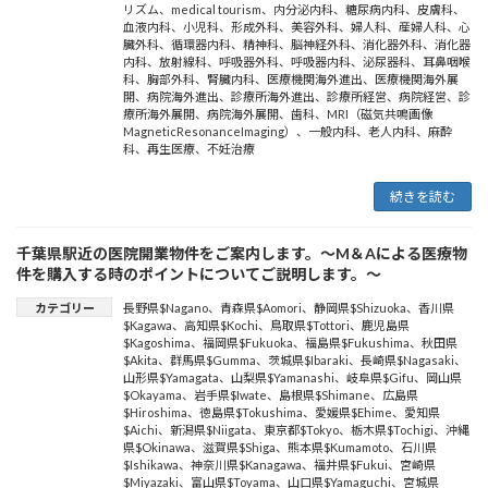
リズム
、
medical tourism
、
内分泌内科
、
糖尿病内科
、
皮膚科
、
血液内科
、
小児科
、
形成外科
、
美容外科
、
婦人科
、
産婦人科
、
心
臓外科
、
循環器内科
、
精神科
、
脳神経外科
、
消化器外科
、
消化器
内科
、
放射線科
、
呼吸器外科
、
呼吸器内科
、
泌尿器科
、
耳鼻咽喉
科
、
胸部外科
、
腎臓内科
、
医療機関海外進出
、
医療機関海外展
開
、
病院海外進出
、
診療所海外進出
、
診療所経営
、
病院経営
、
診
療所海外展開
、
病院海外展開
、
歯科
、
MRI（磁気共鳴画像
MagneticResonanceImaging）
、
一般内科
、
老人内科
、
麻酔
科
、
再生医療
、
不妊治療
続きを読む
千葉県駅近の医院開業物件をご案内します。～M＆Aによる医療物
件を購入する時のポイントについてご説明します。～
カテゴリー
長野県$Nagano
、
青森県$Aomori
、
静岡県$Shizuoka
、
香川県
$Kagawa
、
高知県$Kochi
、
鳥取県$Tottori
、
鹿児島県
$Kagoshima
、
福岡県$Fukuoka
、
福島県$Fukushima
、
秋田県
$Akita
、
群馬県$Gumma
、
茨城県$Ibaraki
、
長崎県$Nagasaki
、
山形県$Yamagata
、
山梨県$Yamanashi
、
岐阜県$Gifu
、
岡山県
$Okayama
、
岩手県$Iwate
、
島根県$Shimane
、
広島県
$Hiroshima
、
徳島県$Tokushima
、
愛媛県$Ehime
、
愛知県
$Aichi
、
新潟県$Niigata
、
東京都$Tokyo
、
栃木県$Tochigi
、
沖縄
県$Okinawa
、
滋賀県$Shiga
、
熊本県$Kumamoto
、
石川県
$Ishikawa
、
神奈川県$Kanagawa
、
福井県$Fukui
、
宮崎県
$Miyazaki
、
富山県$Toyama
、
山口県$Yamaguchi
、
宮城県