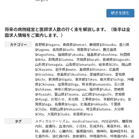
続きを読む
将来の病院経営と医師求人数の行く末を解説します。（後半は全
国求人情報をご案内します。）
カテゴリー
長野県$Nagano
、
青森県$Aomori
、
静岡県$Shizuoka
、
香川県
$Kagawa
、
高知県$Kochi
、
鳥取県$Tottori
、
鹿児島県
$Kagoshima
、
福岡県$Fukuoka
、
福島県$Fukushima
、
秋田県
$Akita
、
群馬県$Gumma
、
茨城県$Ibaraki
、
長崎県$Nagasaki
、
山形県$Yamagata
、
山梨県$Yamanashi
、
岐阜県$Gifu
、
岡山県
$Okayama
、
岩手県$Iwate
、
島根県$Shimane
、
広島県
$Hiroshima
、
徳島県$Tokushima
、
愛媛県$Ehime
、
愛知県
$Aichi
、
新潟県$Niigata
、
東京都$Tokyo
、
栃木県$Tochigi
、
沖縄
県$Okinawa
、
滋賀県$Shiga
、
熊本県$Kumamoto
、
石川県
$Ishikawa
、
神奈川県$Kanagawa
、
福井県$Fukui
、
宮崎県
$Miyazaki
、
富山県$Toyama
、
山口県$Yamaguchi
、
宮城県
$Miyagi
、
お知らせ
、
未分類
、
三重県$Mie
、
京都府$Kyoto
、
佐
賀県$Saga
、
兵庫県$Hyogo
、
北海道$Hokkaido
、
千葉県
$Chiba
、
和歌山県$Wakayama
、
埼玉県$Saitama
、
大分県
$Oita
、
大阪府$Osaka
、
奈良県$Nara
タグ
メディカルツーリズム
、
medical tourism
、
内分泌内科
、
糖尿病
内科
、
皮膚科
、
血液内科
、
小児科
、
形成外科
、
美容外科
、
婦人
科
、
産婦人科
、
心臓外科
、
循環器内科
、
精神科
、
脳神経外科
、
消
化器外科
、
消化器内科
、
放射線科
、
呼吸器外科
、
呼吸器内科
、
泌