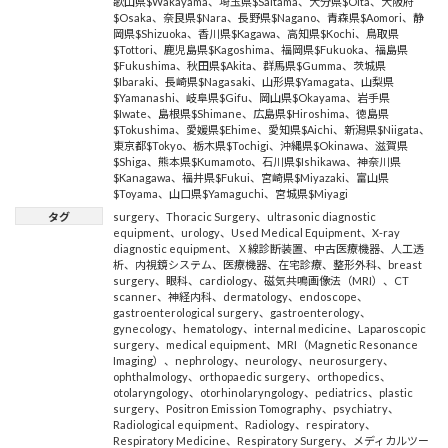
歌山県$Wakayama
、
埼玉県$Saitama
、
大分県$Oita
、
大阪府
$Osaka
、
奈良県$Nara
、
長野県$Nagano
、
青森県$Aomori
、
静
岡県$Shizuoka
、
香川県$Kagawa
、
高知県$Kochi
、
鳥取県
$Tottori
、
鹿児島県$Kagoshima
、
福岡県$Fukuoka
、
福島県
$Fukushima
、
秋田県$Akita
、
群馬県$Gumma
、
茨城県
$Ibaraki
、
長崎県$Nagasaki
、
山形県$Yamagata
、
山梨県
$Yamanashi
、
岐阜県$Gifu
、
岡山県$Okayama
、
岩手県
$Iwate
、
島根県$Shimane
、
広島県$Hiroshima
、
徳島県
$Tokushima
、
愛媛県$Ehime
、
愛知県$Aichi
、
新潟県$Niigata
、
東京都$Tokyo
、
栃木県$Tochigi
、
沖縄県$Okinawa
、
滋賀県
$Shiga
、
熊本県$Kumamoto
、
石川県$Ishikawa
、
神奈川県
$Kanagawa
、
福井県$Fukui
、
宮崎県$Miyazaki
、
富山県
$Toyama
、
山口県$Yamaguchi
、
宮城県$Miyagi
タグ
surgery
、
Thoracic Surgery
、
ultrasonic diagnostic
equipment
、
urology
、
Used Medical Equipment
、
X-ray
diagnostic equipment
、
Ｘ線診断装置
、
中古医療機器
、
人工透
析
、
内視鏡システム
、
医療機器
、
在宅診療
、
整形外科
、
breast
surgery
、
眼科
、
cardiology
、
磁気共鳴画像法（MRI）
、
CT
scanner
、
神経内科
、
dermatology
、
endoscope
、
gastroenterological surgery
、
gastroenterology
、
gynecology
、
hematology
、
internal medicine
、
Laparoscopic
surgery
、
medical equipment
、
MRI（Magnetic Resonance
Imaging）
、
nephrology
、
neurology
、
neurosurgery
、
ophthalmology
、
orthopaedic surgery
、
orthopedics
、
otolaryngology
、
otorhinolaryngology
、
pediatrics
、
plastic
surgery
、
Positron Emission Tomography
、
psychiatry
、
Radiological equipment
、
Radiology
、
respiratory
、
Respiratory Medicine
、
Respiratory Surgery
、
メディカルツー