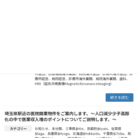
内科
、
dermatology
、
endoscope
、
gastroenterological
surgery
、
gastroenterology
、
gynecology
、
hematology
、
internal medicine
、
Laparoscopic surgery
、
medical
equipment
、
MRI（Magnetic Resonance Imaging）
、
nephrology
、
neurology
、
neurosurgery
、
ophthalmology
、
orthopaedic surgery
、
orthopedics
、
otolaryngology
、
otorhinolaryngology
、
pediatrics
、
plastic surgery
、
Positron
Emission Tomography
、
psychiatry
、
Radiological equipment
、
Radiology
、
respiratory
、
Respiratory Medicine
、
Respiratory
Surgery
、
メディカルツーリズム
、
medical tourism
、
内分泌内
科
、
糖尿病内科
、
皮膚科
、
血液内科
、
小児科
、
形成外科
、
美容外
科
、
婦人科
、
産婦人科
、
心臓外科
、
循環器内科
、
精神科
、
脳神経
外科
、
消化器外科
、
消化器内科
、
放射線科
、
呼吸器外科
、
呼吸器
内科
、
泌尿器科
、
耳鼻咽喉科
、
胸部外科
、
腎臓内科
、
医療機関海
外進出
、
医療機関海外展開
、
病院海外進出
、
診療所海外進出
、
診
療所経営
、
病院経営
、
診療所海外展開
、
病院海外展開
、
歯科
、
MRI（磁気共鳴画像MagneticResonanceImaging）
続きを読む
埼玉県駅近の医院開業物件をご案内します。～人口減少少子高齢
化の中で医業収入増のポイントについてご説明します。～
カテゴリー
お知らせ
、
未分類
、
三重県$Mie
、
京都府$Kyoto
、
佐賀県
$Saga
、
兵庫県$Hyogo
、
北海道$Hokkaido
、
千葉県$Chiba
、
和