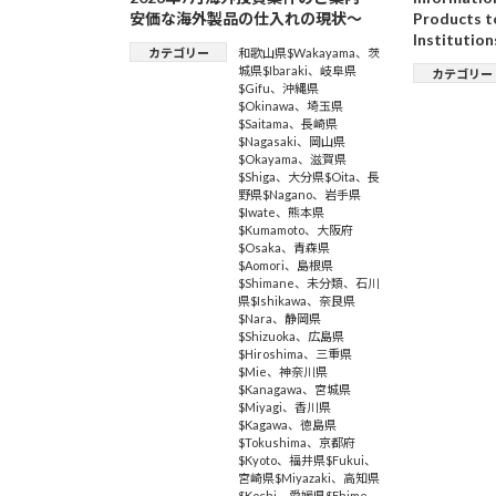
安価な海外製品の仕入れの現状～
Products t
Institution
カテゴリー
和歌山県$Wakayama
、
茨
城県$Ibaraki
、
岐阜県
カテゴリー
$Gifu
、
沖縄県
$Okinawa
、
埼玉県
$Saitama
、
長崎県
$Nagasaki
、
岡山県
$Okayama
、
滋賀県
$Shiga
、
大分県$Oita
、
長
野県$Nagano
、
岩手県
$Iwate
、
熊本県
$Kumamoto
、
大阪府
$Osaka
、
青森県
$Aomori
、
島根県
$Shimane
、
未分類
、
石川
県$Ishikawa
、
奈良県
$Nara
、
静岡県
$Shizuoka
、
広島県
$Hiroshima
、
三重県
$Mie
、
神奈川県
$Kanagawa
、
宮城県
$Miyagi
、
香川県
$Kagawa
、
徳島県
$Tokushima
、
京都府
$Kyoto
、
福井県$Fukui
、
宮崎県$Miyazaki
、
高知県
$Kochi
、
愛媛県$Ehime
、