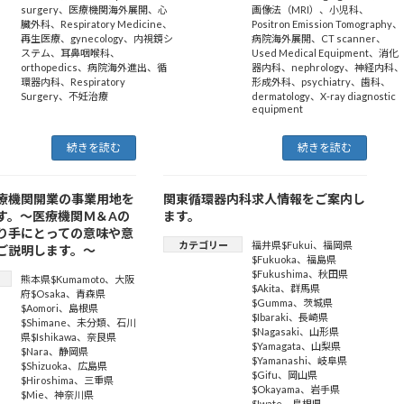
surgery
、
医療機関海外展開
、
心
画像法（MRI）
、
小児科
、
臓外科
、
Respiratory Medicine
、
Positron Emission Tomography
、
再生医療
、
gynecology
、
内視鏡シ
病院海外展開
、
CT scanner
、
ステム
、
耳鼻咽喉科
、
Used Medical Equipment
、
消化
orthopedics
、
病院海外進出
、
循
器内科
、
nephrology
、
神経内科
環器内科
、
Respiratory
形成外科
、
psychiatry
、
歯科
、
Surgery
、
不妊治療
dermatology
、
X-ray diagnostic
equipment
続きを読む
続きを読む
療機関開業の事業用地を
関東循環器内科求人情報をご案内し
す。～医療機関Ｍ＆Aの
ます。
り手にとっての意味や意
カテゴリー
福井県$Fukui
、
福岡県
ご説明します。～
$Fukuoka
、
福島県
$Fukushima
、
秋田県
熊本県$Kumamoto
、
大阪
$Akita
、
群馬県
府$Osaka
、
青森県
$Gumma
、
茨城県
$Aomori
、
島根県
$Ibaraki
、
長崎県
$Shimane
、
未分類
、
石川
$Nagasaki
、
山形県
県$Ishikawa
、
奈良県
$Yamagata
、
山梨県
$Nara
、
静岡県
$Yamanashi
、
岐阜県
$Shizuoka
、
広島県
$Gifu
、
岡山県
$Hiroshima
、
三重県
$Okayama
、
岩手県
$Mie
、
神奈川県
$Iwate
、
島根県