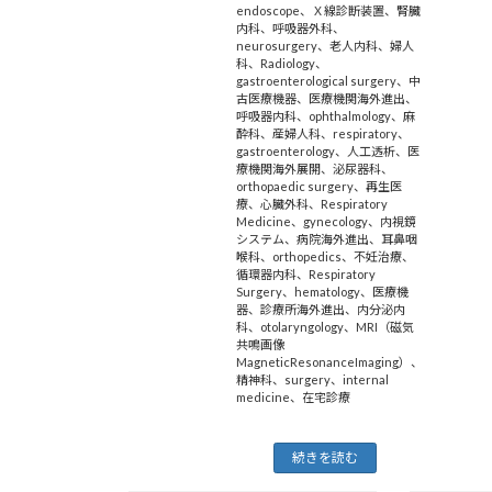
endoscope
、
Ｘ線診断装置
、
腎臓
内科
、
呼吸器外科
、
neurosurgery
、
老人内科
、
婦人
科
、
Radiology
、
gastroenterological surgery
、
中
古医療機器
、
医療機関海外進出
、
呼吸器内科
、
ophthalmology
、
麻
酔科
、
産婦人科
、
respiratory
、
gastroenterology
、
人工透析
、
医
療機関海外展開
、
泌尿器科
、
orthopaedic surgery
、
再生医
療
、
心臓外科
、
Respiratory
Medicine
、
gynecology
、
内視鏡
システム
、
病院海外進出
、
耳鼻咽
喉科
、
orthopedics
、
不妊治療
、
循環器内科
、
Respiratory
Surgery
、
hematology
、
医療機
器
、
診療所海外進出
、
内分泌内
科
、
otolaryngology
、
MRI（磁気
共鳴画像
MagneticResonanceImaging）
、
精神科
、
surgery
、
internal
medicine
、
在宅診療
続きを読む