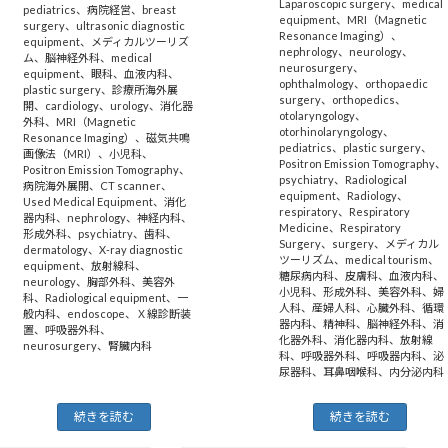
Laparoscopic surgery
、
medical
pediatrics
、
病院経営
、
breast
equipment
、
MRI（Magnetic
surgery
、
ultrasonic diagnostic
Resonance Imaging）
、
equipment
、
メディカルツーリズ
nephrology
、
neurology
、
ム
、
脳神経外科
、
medical
neurosurgery
、
equipment
、
眼科
、
血液内科
、
ophthalmology
、
orthopaedic
plastic surgery
、
診療所海外展
surgery
、
orthopedics
、
開
、
cardiology
、
urology
、
消化器
otolaryngology
、
外科
、
MRI（Magnetic
otorhinolaryngology
、
Resonance Imaging）
、
磁気共鳴
pediatrics
、
plastic surgery
、
画像法（MRI）
、
小児科
、
Positron Emission Tomography
、
Positron Emission Tomography
、
psychiatry
、
Radiological
病院海外展開
、
CT scanner
、
equipment
、
Radiology
、
Used Medical Equipment
、
消化
respiratory
、
Respiratory
器内科
、
nephrology
、
神経内科
、
Medicine
、
Respiratory
形成外科
、
psychiatry
、
歯科
、
Surgery
、
surgery
、
メディカル
dermatology
、
X-ray diagnostic
ツーリズム
、
medical tourism
、
equipment
、
放射線科
、
糖尿病内科
、
皮膚科
、
血液内科
、
neurology
、
胸部外科
、
美容外
小児科
、
形成外科
、
美容外科
、
婦
科
、
Radiological equipment
、
一
人科
、
産婦人科
、
心臓外科
、
循環
般内科
、
endoscope
、
Ｘ線診断装
器内科
、
精神科
、
脳神経外科
、
消
置
、
呼吸器外科
、
化器外科
、
消化器内科
、
放射線
neurosurgery
、
腎臓内科
科
、
呼吸器外科
、
呼吸器内科
、
泌
尿器科
、
耳鼻咽喉科
、
内分泌内科
続きを読む
続きを読む