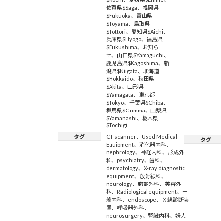
佐賀県$Saga
、
福岡県
$Fukuoka
、
富山県
$Toyama
、
鳥取県
$Tottori
、
愛知県$Aichi
、
兵庫県$Hyogo
、
福島県
$Fukushima
、
お知ら
せ
、
山口県$Yamaguchi
、
鹿児島県$Kagoshima
、
新
潟県$Niigata
、
北海道
$Hokkaido
、
秋田県
$Akita
、
山形県
$Yamagata
、
東京都
$Tokyo
、
千葉県$Chiba
、
群馬県$Gumma
、
山梨県
$Yamanashi
、
栃木県
$Tochigi
タグ
CT scanner
、
Used Medical
タグ
Equipment
、
消化器内科
、
nephrology
、
神経内科
、
形成外
科
、
psychiatry
、
歯科
、
dermatology
、
X-ray diagnostic
equipment
、
放射線科
、
neurology
、
胸部外科
、
美容外
科
、
Radiological equipment
、
一
般内科
、
endoscope
、
Ｘ線診断装
置
、
呼吸器外科
、
neurosurgery
、
腎臓内科
、
婦人