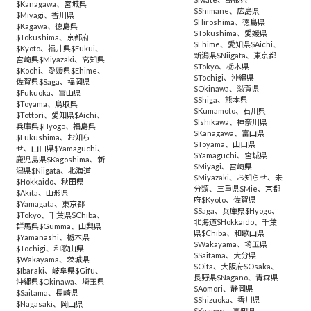
$Kanagawa
、
宮城県
$Shimane
、
広島県
$Miyagi
、
香川県
$Hiroshima
、
徳島県
$Kagawa
、
徳島県
$Tokushima
、
愛媛県
$Tokushima
、
京都府
$Ehime
、
愛知県$Aichi
、
$Kyoto
、
福井県$Fukui
、
新潟県$Niigata
、
東京都
宮崎県$Miyazaki
、
高知県
$Tokyo
、
栃木県
$Kochi
、
愛媛県$Ehime
、
$Tochigi
、
沖縄県
佐賀県$Saga
、
福岡県
$Okinawa
、
滋賀県
$Fukuoka
、
富山県
$Shiga
、
熊本県
$Toyama
、
鳥取県
$Kumamoto
、
石川県
$Tottori
、
愛知県$Aichi
、
$Ishikawa
、
神奈川県
兵庫県$Hyogo
、
福島県
$Kanagawa
、
富山県
$Fukushima
、
お知ら
$Toyama
、
山口県
せ
、
山口県$Yamaguchi
、
$Yamaguchi
、
宮城県
鹿児島県$Kagoshima
、
新
$Miyagi
、
宮崎県
潟県$Niigata
、
北海道
$Miyazaki
、
お知らせ
、
未
$Hokkaido
、
秋田県
分類
、
三重県$Mie
、
京都
$Akita
、
山形県
府$Kyoto
、
佐賀県
$Yamagata
、
東京都
$Saga
、
兵庫県$Hyogo
、
$Tokyo
、
千葉県$Chiba
、
北海道$Hokkaido
、
千葉
群馬県$Gumma
、
山梨県
県$Chiba
、
和歌山県
$Yamanashi
、
栃木県
$Wakayama
、
埼玉県
$Tochigi
、
和歌山県
$Saitama
、
大分県
$Wakayama
、
茨城県
$Oita
、
大阪府$Osaka
、
$Ibaraki
、
岐阜県$Gifu
、
長野県$Nagano
、
青森県
沖縄県$Okinawa
、
埼玉県
$Aomori
、
静岡県
$Saitama
、
長崎県
$Shizuoka
、
香川県
$Nagasaki
、
岡山県
$Kagawa
、
高知県