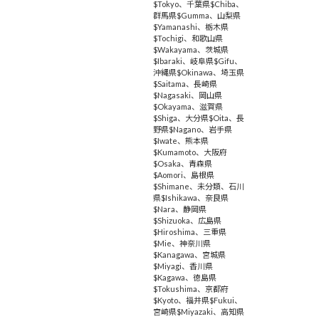
$Tokyo
、
千葉県$Chiba
、
群馬県$Gumma
、
山梨県
$Yamanashi
、
栃木県
$Tochigi
、
和歌山県
$Wakayama
、
茨城県
$Ibaraki
、
岐阜県$Gifu
、
沖縄県$Okinawa
、
埼玉県
$Saitama
、
長崎県
$Nagasaki
、
岡山県
$Okayama
、
滋賀県
$Shiga
、
大分県$Oita
、
長
野県$Nagano
、
岩手県
$Iwate
、
熊本県
$Kumamoto
、
大阪府
$Osaka
、
青森県
$Aomori
、
島根県
$Shimane
、
未分類
、
石川
県$Ishikawa
、
奈良県
$Nara
、
静岡県
$Shizuoka
、
広島県
$Hiroshima
、
三重県
$Mie
、
神奈川県
$Kanagawa
、
宮城県
$Miyagi
、
香川県
$Kagawa
、
徳島県
$Tokushima
、
京都府
$Kyoto
、
福井県$Fukui
、
宮崎県$Miyazaki
、
高知県