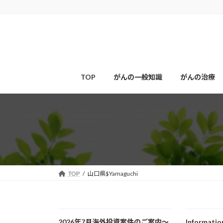
コ
ナ
ン
ビ
テ
ゲ
ン
ー
ツ
シ
へ
ョ
ス
ン
TOP
がんの一般知識
がんの治療
キ
に
ッ
移
プ
動
TOP
山口県$Yamaguchi
2026年7月海外投資案件のご案内～
Informatio