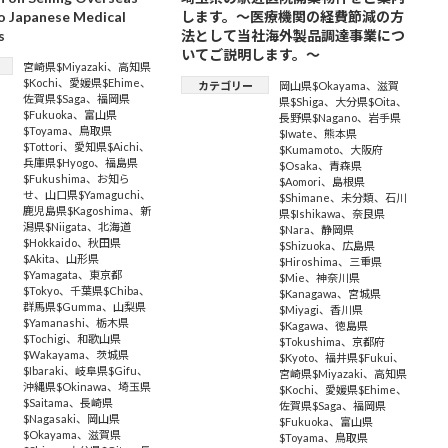
o Japanese Medical
します。～医療機関の経費節減の方
s
法として当社海外製品調達事業につ
いてご説明します。～
宮崎県$Miyazaki
、
高知県
$Kochi
、
愛媛県$Ehime
、
カテゴリー
岡山県$Okayama
、
滋賀
佐賀県$Saga
、
福岡県
県$Shiga
、
大分県$Oita
、
$Fukuoka
、
富山県
長野県$Nagano
、
岩手県
$Toyama
、
鳥取県
$Iwate
、
熊本県
$Tottori
、
愛知県$Aichi
、
$Kumamoto
、
大阪府
兵庫県$Hyogo
、
福島県
$Osaka
、
青森県
$Fukushima
、
お知ら
$Aomori
、
島根県
せ
、
山口県$Yamaguchi
、
$Shimane
、
未分類
、
石川
鹿児島県$Kagoshima
、
新
県$Ishikawa
、
奈良県
潟県$Niigata
、
北海道
$Nara
、
静岡県
$Hokkaido
、
秋田県
$Shizuoka
、
広島県
$Akita
、
山形県
$Hiroshima
、
三重県
$Yamagata
、
東京都
$Mie
、
神奈川県
$Tokyo
、
千葉県$Chiba
、
$Kanagawa
、
宮城県
群馬県$Gumma
、
山梨県
$Miyagi
、
香川県
$Yamanashi
、
栃木県
$Kagawa
、
徳島県
$Tochigi
、
和歌山県
$Tokushima
、
京都府
$Wakayama
、
茨城県
$Kyoto
、
福井県$Fukui
、
$Ibaraki
、
岐阜県$Gifu
、
宮崎県$Miyazaki
、
高知県
沖縄県$Okinawa
、
埼玉県
$Kochi
、
愛媛県$Ehime
、
$Saitama
、
長崎県
佐賀県$Saga
、
福岡県
$Nagasaki
、
岡山県
$Fukuoka
、
富山県
$Okayama
、
滋賀県
$Toyama
、
鳥取県