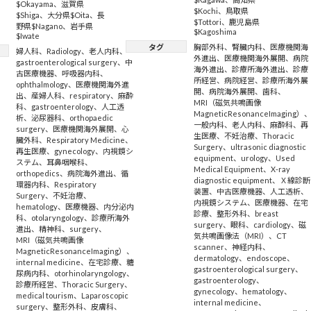
$Okayama
、
滋賀県
$Kochi
、
鳥取県
$Shiga
、
大分県$Oita
、
長
$Tottori
、
鹿児島県
野県$Nagano
、
岩手県
$Kagoshima
$Iwate
タグ
胸部外科
、
腎臓内科
、
医療機関海
婦人科
、
Radiology
、
老人内科
、
外進出
、
医療機関海外展開
、
病院
gastroenterological surgery
、
中
海外進出
、
診療所海外進出
、
診療
古医療機器
、
呼吸器内科
、
所経営
、
病院経営
、
診療所海外展
ophthalmology
、
医療機関海外進
開
、
病院海外展開
、
歯科
、
出
、
産婦人科
、
respiratory
、
麻酔
MRI（磁気共鳴画像
科
、
gastroenterology
、
人工透
MagneticResonanceImaging）
析
、
泌尿器科
、
orthopaedic
一般内科
、
老人内科
、
麻酔科
、
再
surgery
、
医療機関海外展開
、
心
生医療
、
不妊治療
、
Thoracic
臓外科
、
Respiratory Medicine
、
Surgery
、
ultrasonic diagnostic
再生医療
、
gynecology
、
内視鏡シ
equipment
、
urology
、
Used
ステム
、
耳鼻咽喉科
、
Medical Equipment
、
X-ray
orthopedics
、
病院海外進出
、
循
diagnostic equipment
、
Ｘ線診断
環器内科
、
Respiratory
装置
、
中古医療機器
、
人工透析
、
Surgery
、
不妊治療
、
内視鏡システム
、
医療機器
、
在宅
hematology
、
医療機器
、
内分泌内
診療
、
整形外科
、
breast
科
、
otolaryngology
、
診療所海外
surgery
、
眼科
、
cardiology
、
磁
進出
、
精神科
、
surgery
、
気共鳴画像法（MRI）
、
CT
MRI（磁気共鳴画像
scanner
、
神経内科
、
MagneticResonanceImaging）
、
dermatology
、
endoscope
、
internal medicine
、
在宅診療
、
糖
gastroenterological surgery
、
尿病内科
、
otorhinolaryngology
、
gastroenterology
、
診療所経営
、
Thoracic Surgery
、
gynecology
、
hematology
、
medical tourism
、
Laparoscopic
internal medicine
、
surgery
、
整形外科
、
皮膚科
、