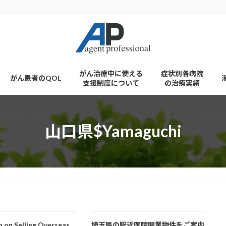
がん治療中に使える
症状別各病院
がん患者のQOL
支援制度について
の治療実績
山口県$Yamaguchi
n on Selling Overseas
埼玉県の駅近医院開業物件をご案内