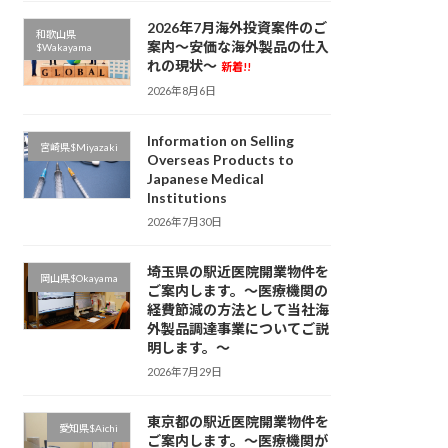
2026年7月海外投資案件のご
和歌山県
案内～安価な海外製品の仕入
$Wakayama
れの現状～
新着!!
2026年8月6日
Information on Selling
宮崎県$Miyazaki
Overseas Products to
Japanese Medical
Institutions
2026年7月30日
埼玉県の駅近医院開業物件を
岡山県$Okayama
ご案内します。～医療機関の
経費節減の方法として当社海
外製品調達事業についてご説
明します。～
2026年7月29日
東京都の駅近医院開業物件を
愛知県$Aichi
ご案内します。～医療機関が