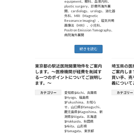
equipment
、
眼科
、
血液内科
、
plastic surgery
、
診療所海外展
開
、
cardiology
、
urology
、
消化器
外科
、
MRI（Magnetic
Resonance Imaging）
、
磁気共鳴
画像法（MRI）
、
小児科
、
Positron Emission Tomography
、
病院海外展開
続きを読む
東京都の駅近医院開業物件をご案内
埼玉県の医
します。～医療機関が経費を削減す
ご案内しま
る一つのポイントについてご説明し
買い手、売
ます。～
義について
カテゴリー
愛知県$Aichi
、
兵庫県
カテゴリー
$Hyogo
、
福島県
$Fukushima
、
お知ら
せ
、
山口県$Yamaguchi
、
鹿児島県$Kagoshima
、
新
潟県$Niigata
、
北海道
$Hokkaido
、
秋田県
$Akita
、
山形県
$Yamagata
、
東京都