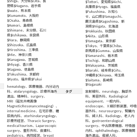
$Shiga
、
大分県$Oita
、
長
$Tottori
、
愛知県$Aichi
、
野県$Nagano
、
岩手県
兵庫県$Hyogo
、
福島県
$Iwate
、
熊本県
$Fukushima
、
お知ら
$Kumamoto
、
大阪府
せ
、
山口県$Yamaguchi
、
$Osaka
、
青森県
鹿児島県$Kagoshima
、
新
$Aomori
、
島根県
潟県$Niigata
、
北海道
$Shimane
、
未分類
、
石川
$Hokkaido
、
秋田県
県$Ishikawa
、
奈良県
$Akita
、
山形県
$Nara
、
静岡県
$Yamagata
、
東京都
$Shizuoka
、
広島県
$Tokyo
、
千葉県$Chiba
、
$Hiroshima
、
三重県
群馬県$Gumma
、
山梨県
$Mie
、
神奈川県
$Yamanashi
、
栃木県
$Kanagawa
、
宮城県
$Tochigi
、
和歌山県
$Miyagi
、
香川県
$Wakayama
、
茨城県
$Kagawa
、
徳島県
$Ibaraki
、
岐阜県$Gifu
、
$Tokushima
、
京都府
沖縄県$Okinawa
、
埼玉県
$Kyoto
、
福井県$Fukui
$Saitama
、
長崎県
$Nagasaki
hematology
、
医療機器
、
内分泌内
科
、
otolaryngology
、
診療所海外
タグ
放射線科
、
neurology
、
胸部外
進出
、
精神科
、
surgery
、
科
、
美容外科
、
Radiological
MRI（磁気共鳴画像
equipment
、
一般内科
、
MagneticResonanceImaging）
、
endoscope
、
Ｘ線診断装置
、
呼吸
internal medicine
、
在宅診療
、
糖
器外科
、
neurosurgery
、
腎臓内
尿病内科
、
otorhinolaryngology
、
科
、
婦人科
、
Radiology
、
老人内
診療所経営
、
Thoracic Surgery
、
科
、
gastroenterological
medical tourism
、
Laparoscopic
surgery
、
中古医療機器
、
呼吸器
surgery
、
整形外科
、
皮膚科
、
内科
、
ophthalmology
、
医療機関
pediatrics
、
病院経営
、
breast
海外進出
、
産婦人科
、