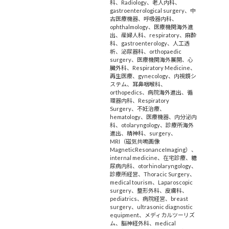
科
、
Radiology
、
老人内科
、
gastroenterological surgery
、
中
古医療機器
、
呼吸器内科
、
ophthalmology
、
医療機関海外進
出
、
産婦人科
、
respiratory
、
麻酔
科
、
gastroenterology
、
人工透
析
、
泌尿器科
、
orthopaedic
surgery
、
医療機関海外展開
、
心
臓外科
、
Respiratory Medicine
、
再生医療
、
gynecology
、
内視鏡シ
ステム
、
耳鼻咽喉科
、
orthopedics
、
病院海外進出
、
循
環器内科
、
Respiratory
Surgery
、
不妊治療
、
hematology
、
医療機器
、
内分泌内
科
、
otolaryngology
、
診療所海外
進出
、
精神科
、
surgery
、
MRI（磁気共鳴画像
MagneticResonanceImaging）
、
internal medicine
、
在宅診療
、
糖
尿病内科
、
otorhinolaryngology
、
診療所経営
、
Thoracic Surgery
、
medical tourism
、
Laparoscopic
surgery
、
整形外科
、
皮膚科
、
pediatrics
、
病院経営
、
breast
surgery
、
ultrasonic diagnostic
equipment
、
メディカルツーリズ
ム
、
脳神経外科
、
medical