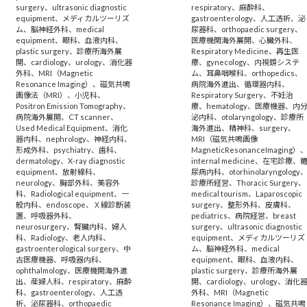
surgery
、
ultrasonic diagnostic
respiratory
、
麻酔科
、
equipment
、
メディカルツーリズ
gastroenterology
、
人工透析
、
泌
ム
、
脳神経外科
、
medical
尿器科
、
orthopaedic surgery
、
equipment
、
眼科
、
血液内科
、
医療機関海外展開
、
心臓外科
、
plastic surgery
、
診療所海外展
Respiratory Medicine
、
再生医
開
、
cardiology
、
urology
、
消化器
療
、
gynecology
、
内視鏡システ
外科
、
MRI（Magnetic
ム
、
耳鼻咽喉科
、
orthopedics
、
Resonance Imaging）
、
磁気共鳴
病院海外進出
、
循環器内科
、
画像法（MRI）
、
小児科
、
Respiratory Surgery
、
不妊治
Positron Emission Tomography
、
療
、
hematology
、
医療機器
、
内
病院海外展開
、
CT scanner
、
泌内科
、
otolaryngology
、
診療所
Used Medical Equipment
、
消化
海外進出
、
精神科
、
surgery
、
器内科
、
nephrology
、
神経内科
、
MRI（磁気共鳴画像
形成外科
、
psychiatry
、
歯科
、
MagneticResonanceImaging）
dermatology
、
X-ray diagnostic
internal medicine
、
在宅診療
、
equipment
、
放射線科
、
尿病内科
、
otorhinolaryngology
neurology
、
胸部外科
、
美容外
診療所経営
、
Thoracic Surgery
、
科
、
Radiological equipment
、
一
medical tourism
、
Laparoscopic
般内科
、
endoscope
、
Ｘ線診断装
surgery
、
整形外科
、
皮膚科
、
置
、
呼吸器外科
、
pediatrics
、
病院経営
、
breast
neurosurgery
、
腎臓内科
、
婦人
surgery
、
ultrasonic diagnostic
科
、
Radiology
、
老人内科
、
equipment
、
メディカルツーリズ
gastroenterological surgery
、
中
ム
、
脳神経外科
、
medical
古医療機器
、
呼吸器内科
、
equipment
、
眼科
、
血液内科
、
ophthalmology
、
医療機関海外進
plastic surgery
、
診療所海外展
出
、
産婦人科
、
respiratory
、
麻酔
開
、
cardiology
、
urology
、
消化
科
、
gastroenterology
、
人工透
外科
、
MRI（Magnetic
析
、
泌尿器科
、
orthopaedic
Resonance Imaging）
、
磁気共鳴