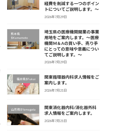
経費を削減する一つのポイン
トについてご説明します。～
2026年7月29日
埼玉県の医療機関開業の事業
熊本県
用地をご案内します。～医療
$Kumamoto
機関Ｍ＆Aの買い手、売り手
分
にとっての意味や意義につい
てご説明します。～
2026年7月29日
、
糖
、
関東循環器内科求人情報をご
福井県$Fukui
案内します。
2026年7月21日
関東消化器内科/消化器外科
山形県$Yamagata
求人情報をご案内します。
2026年7月21日
器