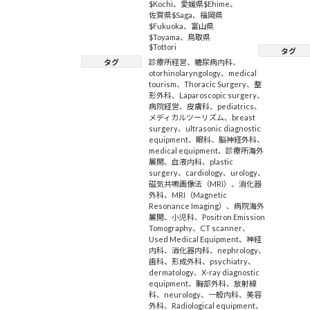
$Kochi
、
愛媛県$Ehime
、
佐賀県$Saga
、
福岡県
$Fukuoka
、
富山県
$Toyama
、
鳥取県
$Tottori
タグ
タグ
診療所経営
、
糖尿病内科
、
otorhinolaryngology
、
medical
tourism
、
Thoracic Surgery
、
整
形外科
、
Laparoscopic surgery
、
病院経営
、
皮膚科
、
pediatrics
、
メディカルツーリズム
、
breast
surgery
、
ultrasonic diagnostic
equipment
、
眼科
、
脳神経外科
、
medical equipment
、
診療所海外
展開
、
血液内科
、
plastic
surgery
、
cardiology
、
urology
、
磁気共鳴画像法（MRI）
、
消化器
外科
、
MRI（Magnetic
Resonance Imaging）
、
病院海外
展開
、
小児科
、
Positron Emission
Tomography
、
CT scanner
、
Used Medical Equipment
、
神経
内科
、
消化器内科
、
nephrology
、
歯科
、
形成外科
、
psychiatry
、
dermatology
、
X-ray diagnostic
equipment
、
胸部外科
、
放射線
科
、
neurology
、
一般内科
、
美容
外科
、
Radiological equipment
、