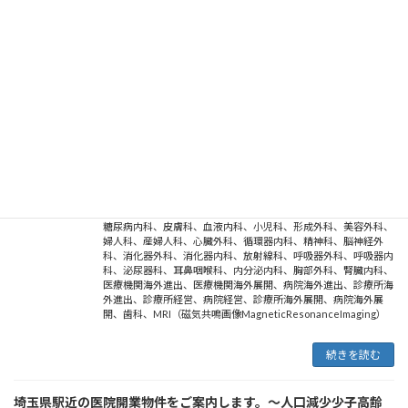
Surgery
、
ultrasonic diagnostic equipment
、
urology
、
Used
Medical Equipment
、
X-ray diagnostic equipment
、
Ｘ線診断装
置
、
中古医療機器
、
人工透析
、
内視鏡システム
、
医療機器
、
在宅
診療
、
整形外科
、
breast surgery
、
眼科
、
cardiology
、
磁気共鳴
画像法（MRI）
、
CT scanner
、
神経内科
、
dermatology
、
endoscope
、
gastroenterological surgery
、
gastroenterology
、
gynecology
、
hematology
、
internal
medicine
、
Laparoscopic surgery
、
medical equipment
、
MRI（Magnetic Resonance Imaging）
、
nephrology
、
neurology
、
neurosurgery
、
ophthalmology
、
orthopaedic
surgery
、
orthopedics
、
otolaryngology
、
otorhinolaryngology
、
pediatrics
、
plastic surgery
、
Positron
Emission Tomography
、
psychiatry
、
Radiological equipment
、
Radiology
、
respiratory
、
Respiratory Medicine
、
Respiratory
Surgery
、
surgery
、
メディカルツーリズム
、
medical tourism
、
糖尿病内科
、
皮膚科
、
血液内科
、
小児科
、
形成外科
、
美容外科
、
婦人科
、
産婦人科
、
心臓外科
、
循環器内科
、
精神科
、
脳神経外
科
、
消化器外科
、
消化器内科
、
放射線科
、
呼吸器外科
、
呼吸器内
科
、
泌尿器科
、
耳鼻咽喉科
、
内分泌内科
、
胸部外科
、
腎臓内科
、
医療機関海外進出
、
医療機関海外展開
、
病院海外進出
、
診療所海
外進出
、
診療所経営
、
病院経営
、
診療所海外展開
、
病院海外展
開
、
歯科
、
MRI（磁気共鳴画像MagneticResonanceImaging）
続きを読む
埼玉県駅近の医院開業物件をご案内します。～人口減少少子高齢