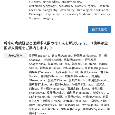
surgery
、
orthopedics
、
otolaryngology
、
otorhinolaryngology
、
pediatrics
、
plastic surgery
、
Positron
Emission Tomography
、
psychiatry
、
Radiological equipment
、
Radiology
、
respiratory
、
Respiratory Medicine
、
Respiratory
Surgery
、
surgery
続きを読む
将来の病院経営と医師求人数の行く末を解説します。（後半は全
国求人情報をご案内します。）
カテゴリー
長野県$Nagano
、
青森県$Aomori
、
静岡県$Shizuoka
、
香川県
$Kagawa
、
高知県$Kochi
、
鳥取県$Tottori
、
鹿児島県
$Kagoshima
、
福岡県$Fukuoka
、
福島県$Fukushima
、
秋田県
$Akita
、
群馬県$Gumma
、
茨城県$Ibaraki
、
長崎県$Nagasaki
、
山梨県$Yamanashi
、
岐阜県$Gifu
、
岡山県$Okayama
、
岩手県
$Iwate
、
島根県$Shimane
、
広島県$Hiroshima
、
徳島県
$Tokushima
、
愛媛県$Ehime
、
愛知県$Aichi
、
新潟県$Niigata
、
東京都$Tokyo
、
栃木県$Tochigi
、
沖縄県$Okinawa
、
滋賀県
$Shiga
、
熊本県$Kumamoto
、
石川県$Ishikawa
、
神奈川県
$Kanagawa
、
福井県$Fukui
、
山形県$Yamagata
、
お知らせ
、
山
口県$Yamaguchi
、
未分類
、
三重県$Mie
、
京都府$Kyoto
、
佐賀
県$Saga
、
兵庫県$Hyogo
、
北海道$Hokkaido
、
千葉県$Chiba
、
和歌山県$Wakayama
、
埼玉県$Saitama
、
大分県$Oita
、
大阪府
$Osaka
、
奈良県$Nara
、
宮城県$Miyagi
、
宮崎県$Miyazaki
、
富
山県$Toyama