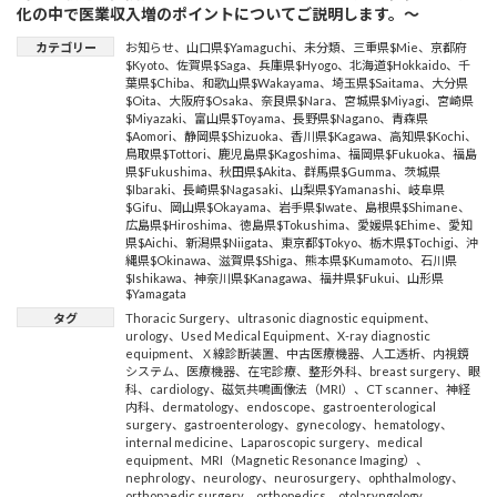
化の中で医業収入増のポイントについてご説明します。～
カテゴリー
お知らせ
、
山口県$Yamaguchi
、
未分類
、
三重県$Mie
、
京都府
$Kyoto
、
佐賀県$Saga
、
兵庫県$Hyogo
、
北海道$Hokkaido
、
千
葉県$Chiba
、
和歌山県$Wakayama
、
埼玉県$Saitama
、
大分県
$Oita
、
大阪府$Osaka
、
奈良県$Nara
、
宮城県$Miyagi
、
宮崎県
$Miyazaki
、
富山県$Toyama
、
長野県$Nagano
、
青森県
$Aomori
、
静岡県$Shizuoka
、
香川県$Kagawa
、
高知県$Kochi
、
鳥取県$Tottori
、
鹿児島県$Kagoshima
、
福岡県$Fukuoka
、
福島
県$Fukushima
、
秋田県$Akita
、
群馬県$Gumma
、
茨城県
$Ibaraki
、
長崎県$Nagasaki
、
山梨県$Yamanashi
、
岐阜県
$Gifu
、
岡山県$Okayama
、
岩手県$Iwate
、
島根県$Shimane
、
広島県$Hiroshima
、
徳島県$Tokushima
、
愛媛県$Ehime
、
愛知
県$Aichi
、
新潟県$Niigata
、
東京都$Tokyo
、
栃木県$Tochigi
、
沖
縄県$Okinawa
、
滋賀県$Shiga
、
熊本県$Kumamoto
、
石川県
$Ishikawa
、
神奈川県$Kanagawa
、
福井県$Fukui
、
山形県
$Yamagata
タグ
Thoracic Surgery
、
ultrasonic diagnostic equipment
、
urology
、
Used Medical Equipment
、
X-ray diagnostic
equipment
、
Ｘ線診断装置
、
中古医療機器
、
人工透析
、
内視鏡
システム
、
医療機器
、
在宅診療
、
整形外科
、
breast surgery
、
眼
科
、
cardiology
、
磁気共鳴画像法（MRI）
、
CT scanner
、
神経
内科
、
dermatology
、
endoscope
、
gastroenterological
surgery
、
gastroenterology
、
gynecology
、
hematology
、
internal medicine
、
Laparoscopic surgery
、
medical
equipment
、
MRI（Magnetic Resonance Imaging）
、
nephrology
、
neurology
、
neurosurgery
、
ophthalmology
、
orthopaedic surgery
、
orthopedics
、
otolaryngology
、