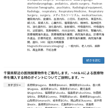
otorhinolaryngology
、
pediatrics
、
plastic surgery
、
Positron
Emission Tomography
、
psychiatry
、
Radiological equipment
、
Radiology
、
respiratory
、
Respiratory Medicine
、
Respiratory
Surgery
、
surgery
、
メディカルツーリズム
、
medical tourism
、
糖尿病内科
、
皮膚科
、
血液内科
、
小児科
、
形成外科
、
美容外科
、
婦人科
、
産婦人科
、
心臓外科
、
循環器内科
、
精神科
、
脳神経外
科
、
消化器外科
、
消化器内科
、
放射線科
、
呼吸器外科
、
呼吸器内
科
、
泌尿器科
、
耳鼻咽喉科
、
内分泌内科
、
胸部外科
、
腎臓内科
、
医療機関海外進出
、
医療機関海外展開
、
病院海外進出
、
診療所海
外進出
、
診療所経営
、
病院経営
、
診療所海外展開
、
病院海外展
開
、
歯科
、
MRI（磁気共鳴画像
MagneticResonanceImaging）
、
一般内科
、
老人内科
、
麻酔
科
、
再生医療
、
不妊治療
続きを読む
千葉県駅近の医院開業物件をご案内します。～M＆Aによる医療物
件を購入する時のポイントについてご説明します。～
カテゴリー
長野県$Nagano
、
青森県$Aomori
、
静岡県$Shizuoka
、
香川県
$Kagawa
、
高知県$Kochi
、
鳥取県$Tottori
、
鹿児島県
$Kagoshima
、
福岡県$Fukuoka
、
福島県$Fukushima
、
秋田県
$Akita
、
群馬県$Gumma
、
茨城県$Ibaraki
、
長崎県$Nagasaki
、
山梨県$Yamanashi
、
岐阜県$Gifu
、
岡山県$Okayama
、
岩手県
$Iwate
、
島根県$Shimane
、
広島県$Hiroshima
、
徳島県