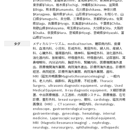
$Tokushima
、
愛媛県$Ehime
、
愛知県$Aichi
、
新潟県$Niigata
、
東京都$Tokyo
、
栃木県$Tochigi
、
沖縄県$Okinawa
、
滋賀県
$Shiga
、
熊本県$Kumamoto
、
石川県$Ishikawa
、
神奈川県
$Kanagawa
、
福井県$Fukui
、
山形県$Yamagata
、
お知らせ
、
山
口県$Yamaguchi
、
未分類
、
三重県$Mie
、
京都府$Kyoto
、
佐賀
県$Saga
、
兵庫県$Hyogo
、
北海道$Hokkaido
、
千葉県$Chiba
、
和歌山県$Wakayama
、
埼玉県$Saitama
、
大分県$Oita
、
大阪府
$Osaka
、
奈良県$Nara
、
宮城県$Miyagi
、
宮崎県$Miyazaki
、
富
山県$Toyama
タグ
メディカルツーリズム
、
medical tourism
、
糖尿病内科
、
皮膚
科
、
血液内科
、
小児科
、
形成外科
、
美容外科
、
婦人科
、
産婦人
科
、
心臓外科
、
循環器内科
、
精神科
、
脳神経外科
、
消化器外科
、
消化器内科
、
放射線科
、
呼吸器外科
、
呼吸器内科
、
泌尿器科
、
耳
鼻咽喉科
、
内分泌内科
、
胸部外科
、
腎臓内科
、
医療機関海外進
出
、
医療機関海外展開
、
病院海外進出
、
診療所海外進出
、
診療所
経営
、
病院経営
、
診療所海外展開
、
病院海外展開
、
歯科
、
MRI（磁気共鳴画像MagneticResonanceImaging）
、
一般内
科
、
老人内科
、
麻酔科
、
再生医療
、
不妊治療
、
Thoracic
Surgery
、
ultrasonic diagnostic equipment
、
urology
、
Used
Medical Equipment
、
X-ray diagnostic equipment
、
Ｘ線診断装
置
、
中古医療機器
、
人工透析
、
内視鏡システム
、
医療機器
、
在宅
診療
、
整形外科
、
breast surgery
、
眼科
、
cardiology
、
磁気共鳴
画像法（MRI）
、
CT scanner
、
神経内科
、
dermatology
、
endoscope
、
gastroenterological surgery
、
gastroenterology
、
gynecology
、
hematology
、
internal
medicine
、
Laparoscopic surgery
、
medical equipment
、
MRI（Magnetic Resonance Imaging）
、
nephrology
、
neurology
、
neurosurgery
、
ophthalmology
、
orthopaedic