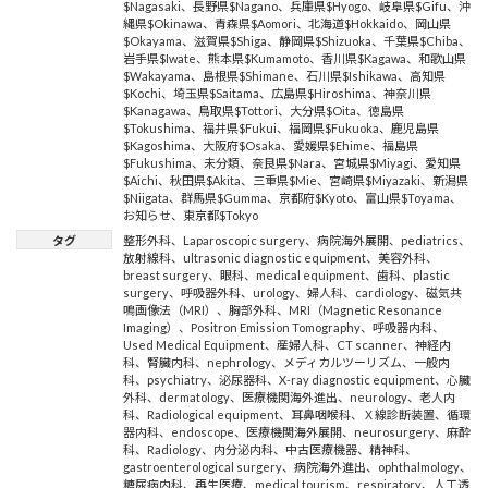
$Nagasaki
、
長野県$Nagano
、
兵庫県$Hyogo
、
岐阜県$Gifu
、
沖
縄県$Okinawa
、
青森県$Aomori
、
北海道$Hokkaido
、
岡山県
$Okayama
、
滋賀県$Shiga
、
静岡県$Shizuoka
、
千葉県$Chiba
、
岩手県$Iwate
、
熊本県$Kumamoto
、
香川県$Kagawa
、
和歌山県
$Wakayama
、
島根県$Shimane
、
石川県$Ishikawa
、
高知県
$Kochi
、
埼玉県$Saitama
、
広島県$Hiroshima
、
神奈川県
$Kanagawa
、
鳥取県$Tottori
、
大分県$Oita
、
徳島県
$Tokushima
、
福井県$Fukui
、
福岡県$Fukuoka
、
鹿児島県
$Kagoshima
、
大阪府$Osaka
、
愛媛県$Ehime
、
福島県
$Fukushima
、
未分類
、
奈良県$Nara
、
宮城県$Miyagi
、
愛知県
$Aichi
、
秋田県$Akita
、
三重県$Mie
、
宮崎県$Miyazaki
、
新潟県
$Niigata
、
群馬県$Gumma
、
京都府$Kyoto
、
富山県$Toyama
、
お知らせ
、
東京都$Tokyo
タグ
整形外科
、
Laparoscopic surgery
、
病院海外展開
、
pediatrics
、
放射線科
、
ultrasonic diagnostic equipment
、
美容外科
、
breast surgery
、
眼科
、
medical equipment
、
歯科
、
plastic
surgery
、
呼吸器外科
、
urology
、
婦人科
、
cardiology
、
磁気共
鳴画像法（MRI）
、
胸部外科
、
MRI（Magnetic Resonance
Imaging）
、
Positron Emission Tomography
、
呼吸器内科
、
Used Medical Equipment
、
産婦人科
、
CT scanner
、
神経内
科
、
腎臓内科
、
nephrology
、
メディカルツーリズム
、
一般内
科
、
psychiatry
、
泌尿器科
、
X-ray diagnostic equipment
、
心臓
外科
、
dermatology
、
医療機関海外進出
、
neurology
、
老人内
科
、
Radiological equipment
、
耳鼻咽喉科
、
Ｘ線診断装置
、
循環
器内科
、
endoscope
、
医療機関海外展開
、
neurosurgery
、
麻酔
科
、
Radiology
、
内分泌内科
、
中古医療機器
、
精神科
、
gastroenterological surgery
、
病院海外進出
、
ophthalmology
、
糖尿病内科
、
再生医療
、
medical tourism
、
respiratory
、
人工透