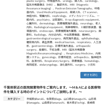
plastic surgery
、
呼吸器外科
、
urology
、
婦人科
、
cardiology
、
磁気共鳴画像法（MRI）
、
胸部外科
、
MRI（Magnetic
Resonance Imaging）
、
Positron Emission Tomography
、
呼吸
器内科
、
Used Medical Equipment
、
産婦人科
、
CT scanner
、
神経内科
、
腎臓内科
、
nephrology
、
メディカルツーリズム
、
一
般内科
、
psychiatry
、
泌尿器科
、
X-ray diagnostic equipment
、
心臓外科
、
dermatology
、
医療機関海外進出
、
neurology
、
老人
内科
、
Radiological equipment
、
耳鼻咽喉科
、
Ｘ線診断装置
、
循
環器内科
、
endoscope
、
医療機関海外展開
、
neurosurgery
、
麻
酔科
、
Radiology
、
内分泌内科
、
中古医療機器
、
精神科
、
gastroenterological surgery
、
病院海外進出
、
ophthalmology
、
糖尿病内科
、
再生医療
、
medical tourism
、
respiratory
、
人工透
析
、
gastroenterology
、
診療所海外進出
、
orthopaedic
surgery
、
皮膚科
、
不妊治療
、
MRI（磁気共鳴画像
MagneticResonanceImaging）
、
Respiratory Medicine
、
内視
鏡システム
、
gynecology
、
診療所経営
、
orthopedics
、
脳神経外
科
、
血液内科
、
Respiratory Surgery
、
医療機器
、
hematology
、
病院経営
、
otolaryngology
、
消化器外科
、
surgery
、
小児科
続きを読む
千葉県駅近の医院開業物件をご案内します。～M＆Aによる医療物
件を購入する時のポイントについてご説明します。～
カテゴリー
茨城県$Ibaraki
、
佐賀県$Saga
、
山口県$Yamaguchi
、
山形県
$Yamagata
、
山梨県$Yamanashi
、
栃木県$Tochigi
、
長崎県