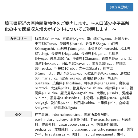
続きを読む
埼玉県駅近の医院開業物件をご案内します。～人口減少少子高齢
化の中で医業収入増のポイントについてご説明します。～
カテゴリー
群馬県$Gumma
、
京都府$Kyoto
、
富山県$Toyama
、
お知らせ
、
東京都$Tokyo
、
茨城県$Ibaraki
、
佐賀県$Saga
、
山口県
$Yamaguchi
、
山形県$Yamagata
、
山梨県$Yamanashi
、
栃木県
$Tochigi
、
長崎県$Nagasaki
、
長野県$Nagano
、
兵庫県
$Hyogo
、
岐阜県$Gifu
、
沖縄県$Okinawa
、
青森県$Aomori
、
北
海道$Hokkaido
、
岡山県$Okayama
、
滋賀県$Shiga
、
静岡県
$Shizuoka
、
千葉県$Chiba
、
岩手県$Iwate
、
熊本県
$Kumamoto
、
香川県$Kagawa
、
和歌山県$Wakayama
、
島根県
$Shimane
、
石川県$Ishikawa
、
高知県$Kochi
、
埼玉県
$Saitama
、
広島県$Hiroshima
、
神奈川県$Kanagawa
、
鳥取県
$Tottori
、
大分県$Oita
、
徳島県$Tokushima
、
福井県$Fukui
、
福
岡県$Fukuoka
、
鹿児島県$Kagoshima
、
大阪府$Osaka
、
愛媛県
$Ehime
、
福島県$Fukushima
、
未分類
、
奈良県$Nara
、
宮城県
$Miyagi
、
愛知県$Aichi
、
秋田県$Akita
、
三重県$Mie
、
宮崎県
$Miyazaki
、
新潟県$Niigata
タグ
在宅診療
、
internal medicine
、
診療所海外展開
、
otorhinolaryngology
、
消化器内科
、
Thoracic Surgery
、
形成外
科
、
整形外科
、
Laparoscopic surgery
、
病院海外展開
、
pediatrics
、
放射線科
、
ultrasonic diagnostic equipment
、
美容
外科
、
breast surgery
、
眼科
、
medical equipment
、
歯科
、