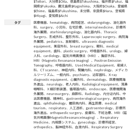
$Tottori
、
大分県$Oita
、
徳島県$Tokushima
、
福井県$Fukui
、
福
岡県$Fukuoka
、
鹿児島県$Kagoshima
、
大阪府$Osaka
、
愛媛県
$Ehime
、
福島県$Fukushima
、
未分類
、
奈良県$Nara
、
宮城県
$Miyagi
、
愛知県$Aichi
タグ
医療機器
、
hematology
、
病院経営
、
otolaryngology
、
消化器外
科
、
surgery
、
小児科
、
在宅診療
、
internal medicine
、
診療所
海外展開
、
otorhinolaryngology
、
消化器内科
、
Thoracic
Surgery
、
形成外科
、
整形外科
、
Laparoscopic surgery
、
病院海
外展開
、
pediatrics
、
放射線科
、
ultrasonic diagnostic
equipment
、
美容外科
、
breast surgery
、
眼科
、
medical
equipment
、
歯科
、
plastic surgery
、
呼吸器外科
、
urology
、
婦
人科
、
cardiology
、
磁気共鳴画像法（MRI）
、
胸部外科
、
MRI（Magnetic Resonance Imaging）
、
Positron Emission
Tomography
、
呼吸器内科
、
Used Medical Equipment
、
産婦人
科
、
CT scanner
、
神経内科
、
腎臓内科
、
nephrology
、
メディカ
ルツーリズム
、
一般内科
、
psychiatry
、
泌尿器科
、
X-ray
diagnostic equipment
、
心臓外科
、
dermatology
、
医療機関海
外進出
、
neurology
、
老人内科
、
Radiological equipment
、
耳鼻
咽喉科
、
Ｘ線診断装置
、
循環器内科
、
endoscope
、
医療機関海
外展開
、
neurosurgery
、
麻酔科
、
Radiology
、
内分泌内科
、
中
古医療機器
、
精神科
、
gastroenterological surgery
、
病院海外
進出
、
ophthalmology
、
糖尿病内科
、
再生医療
、
medical
tourism
、
respiratory
、
人工透析
、
gastroenterology
、
診療所
海外進出
、
orthopaedic surgery
、
皮膚科
、
不妊治療
、
MRI（磁
気共鳴画像MagneticResonanceImaging）
、
Respiratory
Medicine
、
内視鏡システム
、
gynecology
、
診療所経営
、
orthopedics
、
脳神経外科
、
血液内科
、
Respiratory Surgery