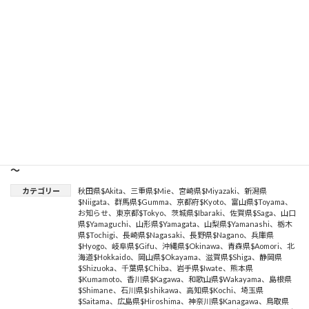
環器内科
、
endoscope
、
医療機関海外展開
、
neurosurgery
、
麻
酔科
、
Radiology
、
内分泌内科
、
中古医療機器
、
精神科
、
gastroenterological surgery
、
病院海外進出
、
ophthalmology
、
糖尿病内科
、
再生医療
、
medical tourism
、
respiratory
、
人工透
析
、
gastroenterology
、
診療所海外進出
、
orthopaedic
surgery
、
皮膚科
、
不妊治療
、
MRI（磁気共鳴画像
MagneticResonanceImaging）
、
Respiratory Medicine
続きを読む
埼玉県駅近の医院開業物件をご案内します。～人口減少少子高齢
化におけるマーケティング戦略のポイントについてご説明します。
～
カテゴリー
秋田県$Akita
、
三重県$Mie
、
宮崎県$Miyazaki
、
新潟県
$Niigata
、
群馬県$Gumma
、
京都府$Kyoto
、
富山県$Toyama
、
お知らせ
、
東京都$Tokyo
、
茨城県$Ibaraki
、
佐賀県$Saga
、
山口
県$Yamaguchi
、
山形県$Yamagata
、
山梨県$Yamanashi
、
栃木
県$Tochigi
、
長崎県$Nagasaki
、
長野県$Nagano
、
兵庫県
$Hyogo
、
岐阜県$Gifu
、
沖縄県$Okinawa
、
青森県$Aomori
、
北
海道$Hokkaido
、
岡山県$Okayama
、
滋賀県$Shiga
、
静岡県
$Shizuoka
、
千葉県$Chiba
、
岩手県$Iwate
、
熊本県
$Kumamoto
、
香川県$Kagawa
、
和歌山県$Wakayama
、
島根県
$Shimane
、
石川県$Ishikawa
、
高知県$Kochi
、
埼玉県
$Saitama
、
広島県$Hiroshima
、
神奈川県$Kanagawa
、
鳥取県