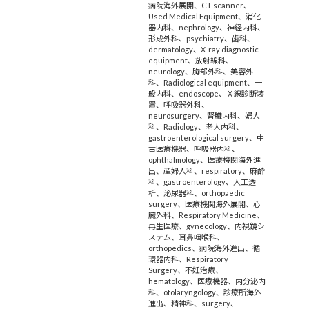
病院海外展開
、
CT scanner
、
Used Medical Equipment
、
消化
器内科
、
nephrology
、
神経内科
、
形成外科
、
psychiatry
、
歯科
、
dermatology
、
X-ray diagnostic
equipment
、
放射線科
、
neurology
、
胸部外科
、
美容外
科
、
Radiological equipment
、
一
般内科
、
endoscope
、
Ｘ線診断装
置
、
呼吸器外科
、
neurosurgery
、
腎臓内科
、
婦人
科
、
Radiology
、
老人内科
、
gastroenterological surgery
、
中
古医療機器
、
呼吸器内科
、
ophthalmology
、
医療機関海外進
出
、
産婦人科
、
respiratory
、
麻酔
科
、
gastroenterology
、
人工透
析
、
泌尿器科
、
orthopaedic
surgery
、
医療機関海外展開
、
心
臓外科
、
Respiratory Medicine
、
再生医療
、
gynecology
、
内視鏡シ
ステム
、
耳鼻咽喉科
、
orthopedics
、
病院海外進出
、
循
環器内科
、
Respiratory
Surgery
、
不妊治療
、
hematology
、
医療機器
、
内分泌内
科
、
otolaryngology
、
診療所海外
進出
、
精神科
、
surgery
、