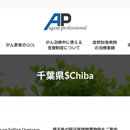
がん治療中に使える
症状別各病院
がん患者のQOL
支援制度について
の治療実績
千葉県$Chiba
n on Selling Overseas
埼玉県の駅近医院開業物件をご案内