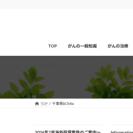
コ
ナ
ン
ビ
テ
ゲ
ン
ー
ツ
シ
へ
ョ
ス
ン
TOP
がんの一般知識
がんの治療
キ
に
ッ
移
プ
動
TOP
千葉県$Chiba
2026年7月海外投資案件のご案内～
Informatio