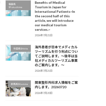
Benefits of Medical
糖
福島県
、
Tourism in Japan for
$Fukushima
International Patients~In
the second half of this
article, we will introduce
our medical tourism
services.~
2026年7月21日
海外患者が日本でメディカル
秋田県$Akita
ツーリズムを行う利点につい
てご説明します。～後半は当
社メディカルツーリズム事業
のご案内します。～
2026年7月21日
関東整形外科求人情報をご案
群馬県$Gumma
内します。20260720
2026年7月20日