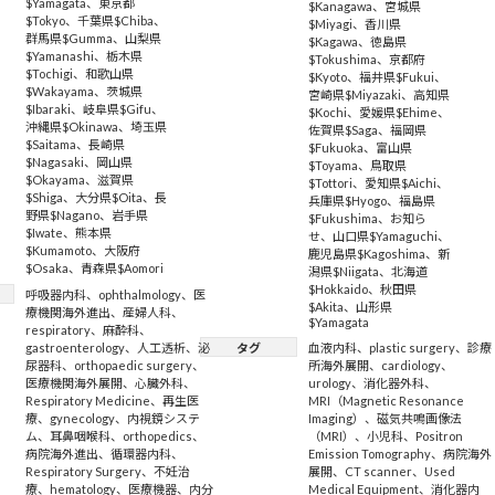
$Yamagata
、
東京都
$Kanagawa
、
宮城県
$Tokyo
、
千葉県$Chiba
、
$Miyagi
、
香川県
群馬県$Gumma
、
山梨県
$Kagawa
、
徳島県
$Yamanashi
、
栃木県
$Tokushima
、
京都府
$Tochigi
、
和歌山県
$Kyoto
、
福井県$Fukui
、
$Wakayama
、
茨城県
宮崎県$Miyazaki
、
高知県
$Ibaraki
、
岐阜県$Gifu
、
$Kochi
、
愛媛県$Ehime
、
沖縄県$Okinawa
、
埼玉県
佐賀県$Saga
、
福岡県
$Saitama
、
長崎県
$Fukuoka
、
富山県
$Nagasaki
、
岡山県
$Toyama
、
鳥取県
$Okayama
、
滋賀県
$Tottori
、
愛知県$Aichi
、
$Shiga
、
大分県$Oita
、
長
兵庫県$Hyogo
、
福島県
野県$Nagano
、
岩手県
$Fukushima
、
お知ら
$Iwate
、
熊本県
せ
、
山口県$Yamaguchi
、
$Kumamoto
、
大阪府
鹿児島県$Kagoshima
、
新
$Osaka
、
青森県$Aomori
潟県$Niigata
、
北海道
$Hokkaido
、
秋田県
呼吸器内科
、
ophthalmology
、
医
$Akita
、
山形県
療機関海外進出
、
産婦人科
、
$Yamagata
respiratory
、
麻酔科
、
gastroenterology
、
人工透析
、
泌
タグ
血液内科
、
plastic surgery
、
診療
尿器科
、
orthopaedic surgery
、
所海外展開
、
cardiology
、
医療機関海外展開
、
心臓外科
、
urology
、
消化器外科
、
Respiratory Medicine
、
再生医
MRI（Magnetic Resonance
療
、
gynecology
、
内視鏡システ
Imaging）
、
磁気共鳴画像法
ム
、
耳鼻咽喉科
、
orthopedics
、
（MRI）
、
小児科
、
Positron
病院海外進出
、
循環器内科
、
Emission Tomography
、
病院海外
Respiratory Surgery
、
不妊治
展開
、
CT scanner
、
Used
療
、
hematology
、
医療機器
、
内分
Medical Equipment
、
消化器内