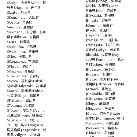
宮城県$Miyagi
、
愛知県
$Shiga
、
大分県$Oita
、
長
$Aichi
、
秋田県$Akita
、
野県$Nagano
、
岩手県
三重県$Mie
、
宮崎県
$Iwate
、
熊本県
$Miyazaki
、
新潟県
$Kumamoto
、
大阪府
$Niigata
、
群馬県
$Osaka
、
青森県
$Gumma
、
京都府
$Aomori
、
島根県
$Kyoto
、
富山県
$Shimane
、
未分類
、
石川
$Toyama
、
山口県
県$Ishikawa
、
奈良県
$Yamaguchi
、
山形県
$Nara
、
静岡県
$Yamagata
、
お知らせ
、
$Shizuoka
、
広島県
東京都$Tokyo
、
茨城県
$Hiroshima
、
三重県
$Ibaraki
、
佐賀県$Saga
、
$Mie
、
神奈川県
山梨県$Yamanashi
、
栃木
$Kanagawa
、
宮城県
県$Tochigi
、
長崎県
$Miyagi
、
香川県
$Nagasaki
、
長野県
$Kagawa
、
徳島県
$Nagano
、
兵庫県
$Tokushima
、
京都府
$Hyogo
、
岐阜県$Gifu
、
$Kyoto
、
福井県$Fukui
、
沖縄県$Okinawa
、
青森県
宮崎県$Miyazaki
、
高知県
$Aomori
、
北海道
$Kochi
、
愛媛県$Ehime
、
$Hokkaido
、
岡山県
佐賀県$Saga
、
福岡県
$Okayama
、
滋賀県
$Fukuoka
、
富山県
$Shiga
、
静岡県
$Toyama
、
鳥取県
$Shizuoka
、
千葉県
$Tottori
、
愛知県$Aichi
、
$Chiba
、
岩手県$Iwate
、
兵庫県$Hyogo
、
福島県
熊本県$Kumamoto
、
香川
$Fukushima
、
お知ら
県$Kagawa
、
和歌山県
せ
、
山口県$Yamaguchi
、
$Wakayama
、
島根県
鹿児島県$Kagoshima
、
新
$Shimane
、
石川県
潟県$Niigata
、
北海道