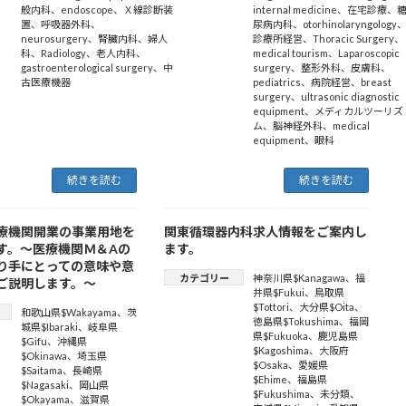
般内科
、
endoscope
、
Ｘ線診断装
internal medicine
、
在宅診療
、
置
、
呼吸器外科
、
尿病内科
、
otorhinolaryngology
neurosurgery
、
腎臓内科
、
婦人
診療所経営
、
Thoracic Surgery
、
科
、
Radiology
、
老人内科
、
medical tourism
、
Laparoscopic
gastroenterological surgery
、
中
surgery
、
整形外科
、
皮膚科
、
古医療機器
pediatrics
、
病院経営
、
breast
surgery
、
ultrasonic diagnostic
equipment
、
メディカルツーリズ
ム
、
脳神経外科
、
medical
equipment
、
眼科
続きを読む
続きを読む
療機関開業の事業用地を
関東循環器内科求人情報をご案内し
す。～医療機関Ｍ＆Aの
ます。
り手にとっての意味や意
カテゴリー
神奈川県$Kanagawa
、
福
ご説明します。～
井県$Fukui
、
鳥取県
$Tottori
、
大分県$Oita
、
和歌山県$Wakayama
、
茨
徳島県$Tokushima
、
福岡
城県$Ibaraki
、
岐阜県
県$Fukuoka
、
鹿児島県
$Gifu
、
沖縄県
$Kagoshima
、
大阪府
$Okinawa
、
埼玉県
$Osaka
、
愛媛県
$Saitama
、
長崎県
$Ehime
、
福島県
$Nagasaki
、
岡山県
$Fukushima
、
未分類
、
$Okayama
、
滋賀県