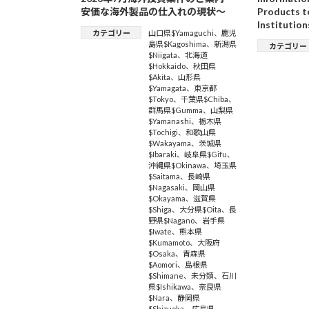
安価な海外製品の仕入れの現状～
Products t
Institution
カテゴリー
山口県$Yamaguchi
、
鹿児
島県$Kagoshima
、
新潟県
カテゴリー
$Niigata
、
北海道
$Hokkaido
、
秋田県
$Akita
、
山形県
$Yamagata
、
東京都
$Tokyo
、
千葉県$Chiba
、
群馬県$Gumma
、
山梨県
$Yamanashi
、
栃木県
$Tochigi
、
和歌山県
$Wakayama
、
茨城県
$Ibaraki
、
岐阜県$Gifu
、
沖縄県$Okinawa
、
埼玉県
$Saitama
、
長崎県
$Nagasaki
、
岡山県
$Okayama
、
滋賀県
$Shiga
、
大分県$Oita
、
長
野県$Nagano
、
岩手県
$Iwate
、
熊本県
$Kumamoto
、
大阪府
$Osaka
、
青森県
$Aomori
、
島根県
$Shimane
、
未分類
、
石川
県$Ishikawa
、
奈良県
$Nara
、
静岡県
$Shizuoka
、
広島県