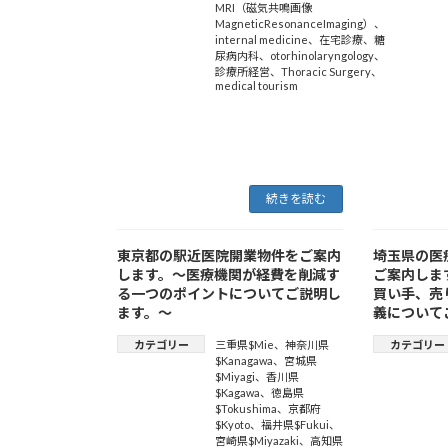
MRI（磁気共鳴画像
MagneticResonanceImaging）
、
internal medicine
、
在宅診療
、
糖
尿病内科
、
otorhinolaryngology
、
診療所経営
、
Thoracic Surgery
、
medical tourism
続きを読む
東京都の駅近医院開業物件をご案内
埼玉県の医
します。～医療機関が経費を削減す
ご案内しま
る一つのポイントについてご説明し
買い手、売
ます。～
義について
カテゴリー
三重県$Mie
、
神奈川県
カテゴリー
$Kanagawa
、
宮城県
$Miyagi
、
香川県
$Kagawa
、
徳島県
$Tokushima
、
京都府
$Kyoto
、
福井県$Fukui
、
宮崎県$Miyazaki
、
高知県