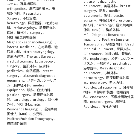
ultrasonic diagnostic
ステム
、
耳鼻咽喉科
、
equipment
、
美容外科
、
breast
orthopedics
、
病院海外進出
、
循
surgery
、
眼科
、
medical
環器内科
、
Respiratory
equipment
、
歯科
、
plastic
Surgery
、
不妊治療
、
surgery
、
呼吸器外科
、
urology
hematology
、
医療機器
、
内分泌内
婦人科
、
cardiology
、
磁気共鳴画
科
、
otolaryngology
、
診療所海外
像法（MRI）
、
胸部外科
、
進出
、
精神科
、
surgery
、
MRI（Magnetic Resonance
MRI（磁気共鳴画像
Imaging）
、
Positron Emission
MagneticResonanceImaging）
、
Tomography
、
呼吸器内科
、
Used
internal medicine
、
在宅診療
、
糖
Medical Equipment
、
産婦人科
、
尿病内科
、
otorhinolaryngology
、
CT scanner
、
神経内科
、
腎臓内
診療所経営
、
Thoracic Surgery
、
科
、
nephrology
、
メディカルツー
medical tourism
、
Laparoscopic
リズム
、
一般内科
、
psychiatry
、
surgery
、
整形外科
、
皮膚科
、
泌尿器科
、
X-ray diagnostic
pediatrics
、
病院経営
、
breast
equipment
、
心臓外科
、
surgery
、
ultrasonic diagnostic
dermatology
、
医療機関海外進
equipment
、
メディカルツーリズ
出
、
neurology
、
老人内科
、
ム
、
脳神経外科
、
medical
Radiological equipment
、
耳鼻咽
equipment
、
眼科
、
血液内科
、
喉科
、
Ｘ線診断装置
、
循環器内
plastic surgery
、
診療所海外展
科
、
endoscope
、
医療機関海外展
開
、
cardiology
、
urology
、
消化器
開
、
neurosurgery
、
麻酔科
、
外科
、
MRI（Magnetic
Radiology
、
内分泌内科
Resonance Imaging）
、
磁気共鳴
画像法（MRI）
、
小児科
、
Positron Emission Tomography
、
病院海外展開