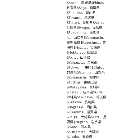
$Kochi
、
愛媛県$Ehime
、
佐賀県$Saga
、
福岡県
$Fukuoka
、
富山県
$Toyama
、
鳥取県
$Tottori
、
愛知県$Aichi
、
兵庫県$Hyogo
、
福島県
$Fukushima
、
お知ら
せ
、
山口県$Yamaguchi
、
鹿児島県$Kagoshima
、
新
潟県$Niigata
、
北海道
$Hokkaido
、
秋田県
$Akita
、
山形県
$Yamagata
、
東京都
$Tokyo
、
千葉県$Chiba
、
群馬県$Gumma
、
山梨県
$Yamanashi
、
栃木県
$Tochigi
、
和歌山県
$Wakayama
、
茨城県
$Ibaraki
、
岐阜県$Gifu
、
沖縄県$Okinawa
、
埼玉県
$Saitama
、
長崎県
$Nagasaki
、
岡山県
$Okayama
、
滋賀県
$Shiga
、
大分県$Oita
、
長
野県$Nagano
、
岩手県
$Iwate
、
熊本県
$Kumamoto
、
大阪府
$Osaka
、
青森県