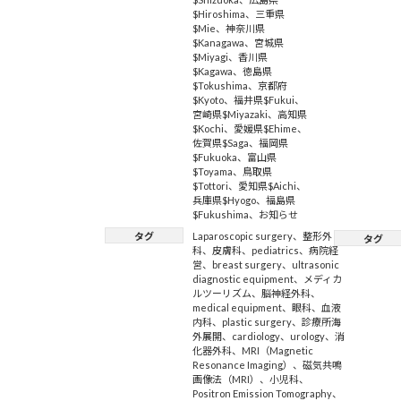
$Hiroshima
、
三重県
$Mie
、
神奈川県
$Kanagawa
、
宮城県
$Miyagi
、
香川県
$Kagawa
、
徳島県
$Tokushima
、
京都府
$Kyoto
、
福井県$Fukui
、
宮崎県$Miyazaki
、
高知県
$Kochi
、
愛媛県$Ehime
、
佐賀県$Saga
、
福岡県
$Fukuoka
、
富山県
$Toyama
、
鳥取県
$Tottori
、
愛知県$Aichi
、
兵庫県$Hyogo
、
福島県
$Fukushima
、
お知らせ
タグ
Laparoscopic surgery
、
整形外
タグ
科
、
皮膚科
、
pediatrics
、
病院経
営
、
breast surgery
、
ultrasonic
diagnostic equipment
、
メディカ
ルツーリズム
、
脳神経外科
、
medical equipment
、
眼科
、
血液
内科
、
plastic surgery
、
診療所海
外展開
、
cardiology
、
urology
、
消
化器外科
、
MRI（Magnetic
Resonance Imaging）
、
磁気共鳴
画像法（MRI）
、
小児科
、
Positron Emission Tomography
、