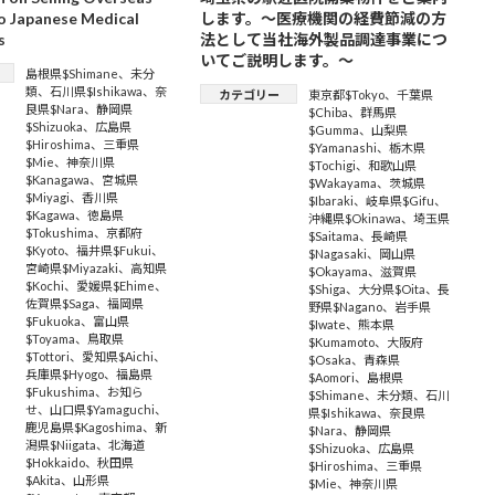
o Japanese Medical
します。～医療機関の経費節減の方
s
法として当社海外製品調達事業につ
いてご説明します。～
島根県$Shimane
、
未分
類
、
石川県$Ishikawa
、
奈
カテゴリー
東京都$Tokyo
、
千葉県
良県$Nara
、
静岡県
$Chiba
、
群馬県
$Shizuoka
、
広島県
$Gumma
、
山梨県
$Hiroshima
、
三重県
$Yamanashi
、
栃木県
$Mie
、
神奈川県
$Tochigi
、
和歌山県
$Kanagawa
、
宮城県
$Wakayama
、
茨城県
$Miyagi
、
香川県
$Ibaraki
、
岐阜県$Gifu
、
$Kagawa
、
徳島県
沖縄県$Okinawa
、
埼玉県
$Tokushima
、
京都府
$Saitama
、
長崎県
$Kyoto
、
福井県$Fukui
、
$Nagasaki
、
岡山県
宮崎県$Miyazaki
、
高知県
$Okayama
、
滋賀県
$Kochi
、
愛媛県$Ehime
、
$Shiga
、
大分県$Oita
、
長
佐賀県$Saga
、
福岡県
野県$Nagano
、
岩手県
$Fukuoka
、
富山県
$Iwate
、
熊本県
$Toyama
、
鳥取県
$Kumamoto
、
大阪府
$Tottori
、
愛知県$Aichi
、
$Osaka
、
青森県
兵庫県$Hyogo
、
福島県
$Aomori
、
島根県
$Fukushima
、
お知ら
$Shimane
、
未分類
、
石川
せ
、
山口県$Yamaguchi
、
県$Ishikawa
、
奈良県
鹿児島県$Kagoshima
、
新
$Nara
、
静岡県
潟県$Niigata
、
北海道
$Shizuoka
、
広島県
$Hokkaido
、
秋田県
$Hiroshima
、
三重県
$Akita
、
山形県
$Mie
、
神奈川県