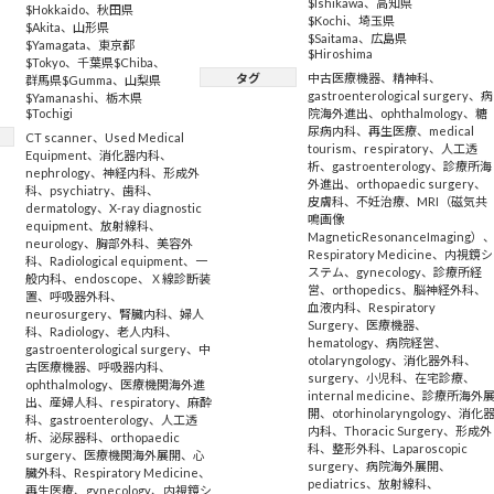
$Ishikawa
、
高知県
$Hokkaido
、
秋田県
$Kochi
、
埼玉県
$Akita
、
山形県
$Saitama
、
広島県
$Yamagata
、
東京都
$Hiroshima
$Tokyo
、
千葉県$Chiba
、
タグ
中古医療機器
、
精神科
、
群馬県$Gumma
、
山梨県
gastroenterological surgery
、
病
$Yamanashi
、
栃木県
$Tochigi
院海外進出
、
ophthalmology
、
糖
尿病内科
、
再生医療
、
medical
CT scanner
、
Used Medical
tourism
、
respiratory
、
人工透
Equipment
、
消化器内科
、
析
、
gastroenterology
、
診療所海
nephrology
、
神経内科
、
形成外
外進出
、
orthopaedic surgery
、
科
、
psychiatry
、
歯科
、
皮膚科
、
不妊治療
、
MRI（磁気共
dermatology
、
X-ray diagnostic
鳴画像
equipment
、
放射線科
、
MagneticResonanceImaging）
neurology
、
胸部外科
、
美容外
Respiratory Medicine
、
内視鏡シ
科
、
Radiological equipment
、
一
ステム
、
gynecology
、
診療所経
般内科
、
endoscope
、
Ｘ線診断装
営
、
orthopedics
、
脳神経外科
、
置
、
呼吸器外科
、
血液内科
、
Respiratory
neurosurgery
、
腎臓内科
、
婦人
Surgery
、
医療機器
、
科
、
Radiology
、
老人内科
、
hematology
、
病院経営
、
gastroenterological surgery
、
中
otolaryngology
、
消化器外科
、
古医療機器
、
呼吸器内科
、
surgery
、
小児科
、
在宅診療
、
ophthalmology
、
医療機関海外進
internal medicine
、
診療所海外
出
、
産婦人科
、
respiratory
、
麻酔
開
、
otorhinolaryngology
、
消化
科
、
gastroenterology
、
人工透
内科
、
Thoracic Surgery
、
形成外
析
、
泌尿器科
、
orthopaedic
科
、
整形外科
、
Laparoscopic
surgery
、
医療機関海外展開
、
心
surgery
、
病院海外展開
、
臓外科
、
Respiratory Medicine
、
pediatrics
、
放射線科
、
再生医療
、
gynecology
、
内視鏡シ