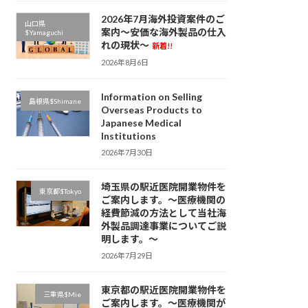
2026年7月海外投資案件のご
山口県
案内～安価な海外製品の仕入
$Yamaguchi
れの現状～
新着!!
2026年8月6日
Information on Selling
島根県$Shimane
Overseas Products to
Japanese Medical
Institutions
2026年7月30日
埼玉県の駅近医院開業物件を
東京都$Tokyo
ご案内します。～医療機関の
経費節減の方法として当社海
外製品調達事業についてご説
明します。～
2026年7月29日
東京都の駅近医院開業物件を
三重県$Mie
ご案内します。～医療機関が