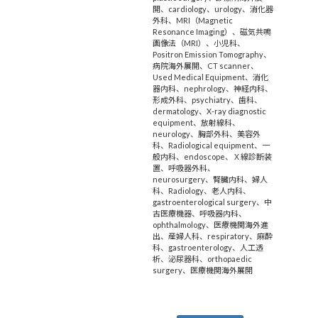
開
、
cardiology
、
urology
、
消化器
外科
、
MRI（Magnetic
Resonance Imaging）
、
磁気共鳴
画像法（MRI）
、
小児科
、
Positron Emission Tomography
、
病院海外展開
、
CT scanner
、
Used Medical Equipment
、
消化
器内科
、
nephrology
、
神経内科
、
形成外科
、
psychiatry
、
歯科
、
dermatology
、
X-ray diagnostic
equipment
、
放射線科
、
neurology
、
胸部外科
、
美容外
科
、
Radiological equipment
、
一
般内科
、
endoscope
、
Ｘ線診断装
置
、
呼吸器外科
、
neurosurgery
、
腎臓内科
、
婦人
科
、
Radiology
、
老人内科
、
gastroenterological surgery
、
中
古医療機器
、
呼吸器内科
、
ophthalmology
、
医療機関海外進
出
、
産婦人科
、
respiratory
、
麻酔
科
、
gastroenterology
、
人工透
析
、
泌尿器科
、
orthopaedic
surgery
、
医療機関海外展開