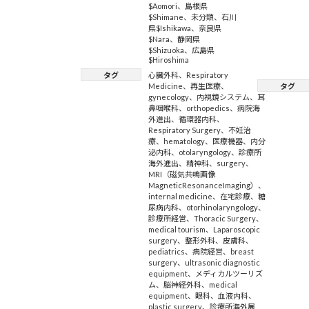
$Aomori
、
島根県
$Shimane
、
未分類
、
石川
県$Ishikawa
、
奈良県
$Nara
、
静岡県
$Shizuoka
、
広島県
$Hiroshima
タグ
心臓外科
、
Respiratory
Medicine
、
再生医療
、
タグ
gynecology
、
内視鏡システム
、
耳
鼻咽喉科
、
orthopedics
、
病院海
外進出
、
循環器内科
、
Respiratory Surgery
、
不妊治
療
、
hematology
、
医療機器
、
内分
泌内科
、
otolaryngology
、
診療所
海外進出
、
精神科
、
surgery
、
MRI（磁気共鳴画像
MagneticResonanceImaging）
、
internal medicine
、
在宅診療
、
糖
尿病内科
、
otorhinolaryngology
、
診療所経営
、
Thoracic Surgery
、
medical tourism
、
Laparoscopic
surgery
、
整形外科
、
皮膚科
、
pediatrics
、
病院経営
、
breast
surgery
、
ultrasonic diagnostic
equipment
、
メディカルツーリズ
ム
、
脳神経外科
、
medical
equipment
、
眼科
、
血液内科
、
plastic surgery
、
診療所海外展