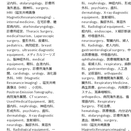
泌内科
、
otolaryngology
、
診療所
科
、
nephrology
、
神経内科
、
形
海外進出
、
精神科
、
surgery
、
外科
、
psychiatry
、
歯科
、
MRI（磁気共鳴画像
dermatology
、
X-ray diagnostic
MagneticResonanceImaging）
、
equipment
、
放射線科
、
internal medicine
、
在宅診療
、
糖
neurology
、
胸部外科
、
美容外
尿病内科
、
otorhinolaryngology
、
科
、
Radiological equipment
、
一
診療所経営
、
Thoracic Surgery
、
般内科
、
endoscope
、
Ｘ線診断装
medical tourism
、
Laparoscopic
置
、
呼吸器外科
、
surgery
、
整形外科
、
皮膚科
、
neurosurgery
、
腎臓内科
、
婦人
pediatrics
、
病院経営
、
breast
科
、
Radiology
、
老人内科
、
surgery
、
ultrasonic diagnostic
gastroenterological surgery
、
中
equipment
、
メディカルツーリズ
古医療機器
、
呼吸器内科
、
ム
、
脳神経外科
、
medical
ophthalmology
、
医療機関海外進
equipment
、
眼科
、
血液内科
、
出
、
産婦人科
、
respiratory
、
麻
plastic surgery
、
診療所海外展
科
、
gastroenterology
、
人工透
開
、
cardiology
、
urology
、
消化器
析
、
泌尿器科
、
orthopaedic
外科
、
MRI（Magnetic
surgery
、
医療機関海外展開
、
心
Resonance Imaging）
、
磁気共鳴
臓外科
、
Respiratory Medicine
、
画像法（MRI）
、
小児科
、
再生医療
、
gynecology
、
内視鏡
Positron Emission Tomography
、
ステム
、
耳鼻咽喉科
、
病院海外展開
、
CT scanner
、
orthopedics
、
病院海外進出
、
循
Used Medical Equipment
、
消化
環器内科
、
Respiratory
器内科
、
nephrology
、
神経内科
、
Surgery
、
不妊治療
、
形成外科
、
psychiatry
、
歯科
、
hematology
、
医療機器
、
内分泌
dermatology
、
X-ray diagnostic
科
、
otolaryngology
、
診療所海外
equipment
、
放射線科
、
進出
、
精神科
、
surgery
、
neurology
、
胸部外科
、
美容外
MRI（磁気共鳴画像
科
、
Radiological equipment
、
一
MagneticResonanceImaging）