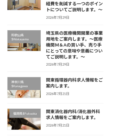
経費を削減する一つのポイン
成
トについてご説明します。～
2026年7月29日
埼玉県の医療機関開業の事業
和歌山県
用地をご案内します。～医療
$Wakayama
機関Ｍ＆Aの買い手、売り手
にとっての意味や意義につい
てご説明します。～
2026年7月29日
酔
関東循環器内科求人情報をご
神奈川県
案内します。
$Kanagawa
シ
2026年7月21日
関東消化器内科/消化器外科
福岡県$Fukuoka
求人情報をご案内します。
内
2026年7月21日
、