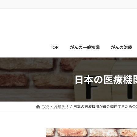
コ
ナ
ン
ビ
テ
ゲ
ン
ー
ツ
シ
へ
ョ
ス
ン
TOP
がんの一般知識
がんの治療
キ
に
ッ
移
プ
動
日本の医療機
TOP
お知らせ
日本の医療機関が資金調達するための