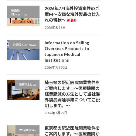
2026年7月海外投資案件のご
徳島県
案内～安価な海外製品の仕入
$Tokushima
れの現状～
新着!!
2026年8月6日
Information on Selling
沖縄県$Okinawa
Overseas Products to
Japanese Medical
Institutions
2026年7月30日
埼玉県の駅近医院開業物件を
佐賀県$Saga
ご案内します。～医療機関の
経費節減の方法として当社海
外製品調達事業についてご説
明します。～
2026年7月29日
東京都の駅近医院開業物件を
大分県$Oita
ご案内します。～医療機関が