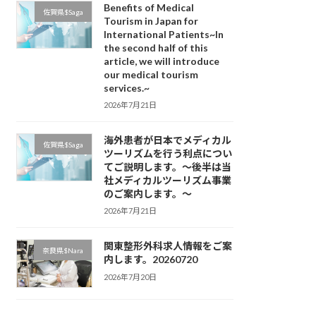
Benefits of Medical
佐賀県$Saga
Tourism in Japan for
International Patients~In
the second half of this
article, we will introduce
our medical tourism
services.~
2026年7月21日
海外患者が日本でメディカル
佐賀県$Saga
ツーリズムを行う利点につい
てご説明します。～後半は当
社メディカルツーリズム事業
のご案内します。～
2026年7月21日
関東整形外科求人情報をご案
奈良県$Nara
内します。20260720
2026年7月20日