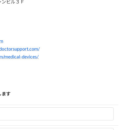
シンビル３Ｆ
om
-doctorsupport.com/
om/medical-devices/
します