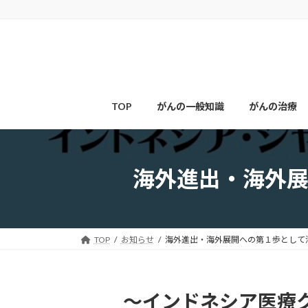
コ
ナ
ン
ビ
テ
ゲ
ン
ー
ツ
シ
へ
ョ
ス
ン
TOP
がんの一般知識
がんの治療
キ
に
ッ
移
プ
動
海外進出・海外
TOP
お知らせ
海外進出・海外展開への第１歩として
～インドネシア医療