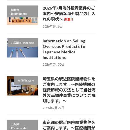
2026年7月海外投資案件のご
熊本県
案内～安価な海外製品の仕入
$Kumamoto
れの現状～
新着!!
2026年8月6日
Information on Selling
北海道$Hokkaido
Overseas Products to
Japanese Medical
Institutions
2026年7月30日
埼玉県の駅近医院開業物件を
奈良県$Nara
ご案内します。～医療機関の
経費節減の方法として当社海
外製品調達事業についてご説
明します。～
2026年7月29日
東京都の駅近医院開業物件を
山梨県
ご案内します。～医療機関が
$Yamanashi