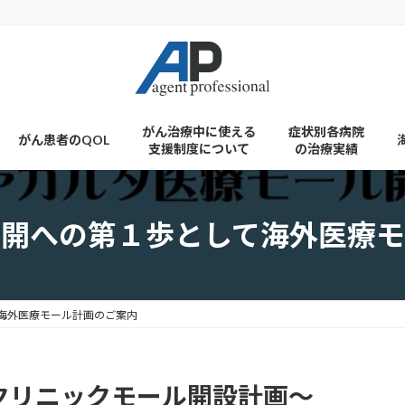
がん治療中に使える
症状別各病院
がん患者のQOL
支援制度について
の治療実績
展開への第１歩として海外医療モ
海外医療モール計画のご案内
クリニックモール開設計画～