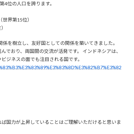
世界第4位の人口を誇ります。
1ドル（世界第15位）
在）
交関係を樹立し、友好国としての関係を築いてきました。
んでおり、両国間の交流が活発です。 インドネシアは、
やビジネスの面でも注目される国です。
%A4%E3%83%B3%E3%83%89%E3%83%8D%E3%82%B7%E3%82
れば国力が上昇していることはご理解いただけると思いま