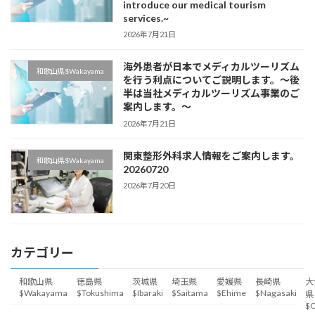
introduce our medical tourism
services.~
2026年7月21日
海外患者が日本でメディカルツーリズム
和歌山県$Wakayama
を行う利点についてご説明します。～後
半は当社メディカルツーリズム事業のご
案内します。～
2026年7月21日
関東整形外科求人情報をご案内します。
和歌山県$Wakayama
20260720
2026年7月20日
カテゴリー
和歌山県
徳島県
茨城県
埼玉県
愛媛県
長崎県
大
$Wakayama
$Tokushima
$Ibaraki
$Saitama
$Ehime
$Nagasaki
県
$O