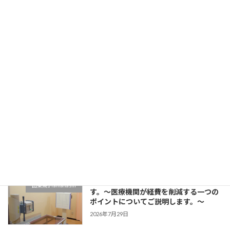
な海外製品の仕入れの現状～
新着!!
2026年8月6日
Information on Selling Overseas
北海道$Hokkaido
Products to Japanese Medical
Institutions
2026年7月30日
埼玉県の駅近医院開業物件をご案内しま
奈良県$Nara
す。～医療機関の経費節減の方法として
当社海外製品調達事業についてご説明し
ます。～
2026年7月29日
東京都の駅近医院開業物件をご案内しま
山梨県$Yamanashi
す。～医療機関が経費を削減する一つの
ポイントについてご説明します。～
2026年7月29日