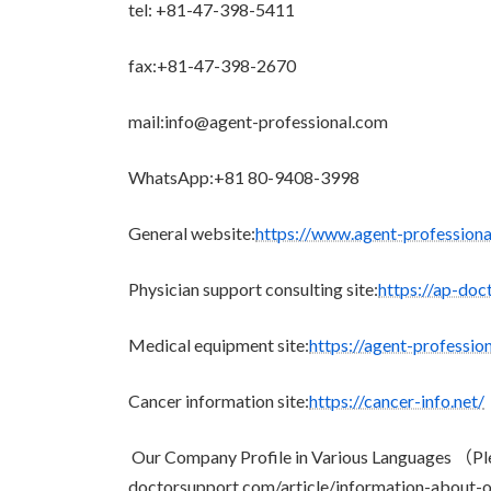
tel: +81-47-398-5411
fax:+81-47-398-2670
mail:info@agent-professional.com
WhatsApp:+81 80-9408-3998
General website:
https://www.agent-profession
Physician support consulting site:
https://ap-doc
Medical equipment site:
https://agent-professio
Cancer information site:
https://cancer-info.net/
Our Company Profile in Various Languages （Pl
doctorsupport.com/article/information-about-o