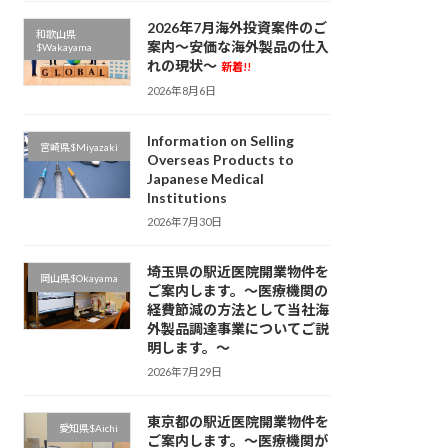
2026年7月海外投資案件のご
和歌山県
案内～安価な海外製品の仕入
$Wakayama
れの現状～
新着!!
2026年8月6日
Information on Selling
宮崎県$Miyazaki
Overseas Products to
Japanese Medical
Institutions
2026年7月30日
埼玉県の駅近医院開業物件を
岡山県$Okayama
ご案内します。～医療機関の
経費節減の方法として当社海
外製品調達事業についてご説
明します。～
2026年7月29日
東京都の駅近医院開業物件を
愛知県$Aichi
ご案内します。～医療機関が