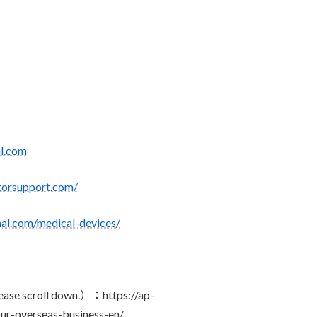
al.com
torsupport.com/
nal.com/medical-devices/
ease scroll down.）：https://ap-
ur-overseas-business-en/