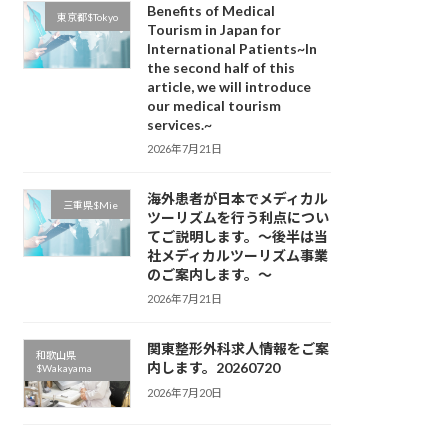
Benefits of Medical
東京都$Tokyo
Tourism in Japan for
International Patients~In
the second half of this
article, we will introduce
our medical tourism
services.~
2026年7月21日
海外患者が日本でメディカル
三重県$Mie
ツーリズムを行う利点につい
てご説明します。～後半は当
社メディカルツーリズム事業
のご案内します。～
2026年7月21日
関東整形外科求人情報をご案
和歌山県
内します。20260720
$Wakayama
2026年7月20日