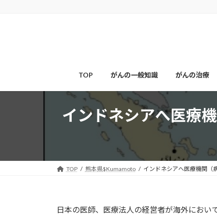
コ
ナ
ン
ビ
テ
ゲ
ン
ー
ツ
シ
へ
ョ
ス
ン
TOP
がんの一般知識
がんの治療
キ
に
ッ
移
インドネシアへ医療機
プ
動
TOP
熊本県$Kumamoto
インドネシアへ医療機関（
日本の医師、医療法人の経営者が海外におい