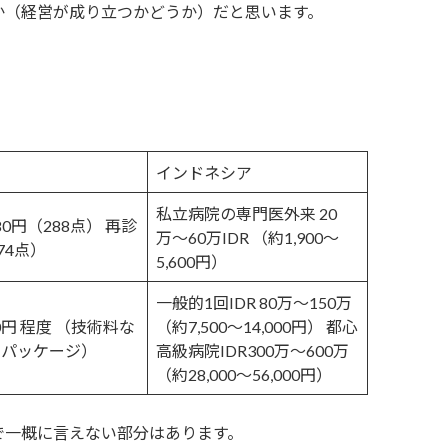
か（経営が成り立つかどうか）だと思います。
。
インドネシア
私立病院の専門医外来 20
880円（288点） 再診
万〜60万IDR （約1,900〜
74点）
5,600円）
一般的1回IDR 80万〜150万
00円 程度 （技術料な
（約7,500〜14,000円） 都心
むパッケージ）
高級病院IDR300万〜600万
（約28,000〜56,000円）
で一概に言えない部分はあります。