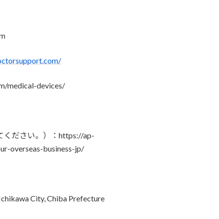
om
doctorsupport.com/
medical-devices/
い。）：https://ap-
ur-overseas-business-jp/
Ichikawa City, Chiba Prefecture