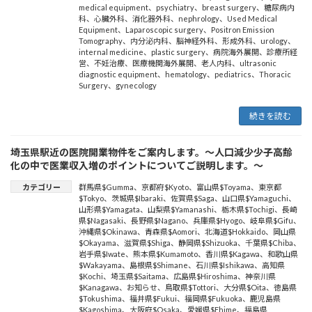
medical equipment
、
psychiatry
、
breast surgery
、
糖尿病内
科
、
心臓外科
、
消化器外科
、
nephrology
、
Used Medical
Equipment
、
Laparoscopic surgery
、
Positron Emission
Tomography
、
内分泌内科
、
脳神経外科
、
形成外科
、
urology
、
internal medicine
、
plastic surgery
、
病院海外展開
、
診療所経
営
、
不妊治療
、
医療機関海外展開
、
老人内科
、
ultrasonic
diagnostic equipment
、
hematology
、
pediatrics
、
Thoracic
Surgery
、
gynecology
続きを読む
埼玉県駅近の医院開業物件をご案内します。～人口減少少子高齢
化の中で医業収入増のポイントについてご説明します。～
カテゴリー
群馬県$Gumma
、
京都府$Kyoto
、
富山県$Toyama
、
東京都
$Tokyo
、
茨城県$Ibaraki
、
佐賀県$Saga
、
山口県$Yamaguchi
、
山形県$Yamagata
、
山梨県$Yamanashi
、
栃木県$Tochigi
、
長崎
県$Nagasaki
、
長野県$Nagano
、
兵庫県$Hyogo
、
岐阜県$Gifu
、
沖縄県$Okinawa
、
青森県$Aomori
、
北海道$Hokkaido
、
岡山県
$Okayama
、
滋賀県$Shiga
、
静岡県$Shizuoka
、
千葉県$Chiba
、
岩手県$Iwate
、
熊本県$Kumamoto
、
香川県$Kagawa
、
和歌山県
$Wakayama
、
島根県$Shimane
、
石川県$Ishikawa
、
高知県
$Kochi
、
埼玉県$Saitama
、
広島県$Hiroshima
、
神奈川県
$Kanagawa
、
お知らせ
、
鳥取県$Tottori
、
大分県$Oita
、
徳島県
$Tokushima
、
福井県$Fukui
、
福岡県$Fukuoka
、
鹿児島県
$Kagoshima
、
大阪府$Osaka
、
愛媛県$Ehime
、
福島県