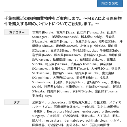
続きを読む
千葉県駅近の医院開業物件をご案内します。～M＆Aによる医療物
件を購入する時のポイントについてご説明します。～
カテゴリー
茨城県$Ibaraki
、
佐賀県$Saga
、
山口県$Yamaguchi
、
山形県
$Yamagata
、
山梨県$Yamanashi
、
栃木県$Tochigi
、
長崎県
$Nagasaki
、
長野県$Nagano
、
兵庫県$Hyogo
、
岐阜県$Gifu
、
沖
縄県$Okinawa
、
青森県$Aomori
、
北海道$Hokkaido
、
岡山県
$Okayama
、
滋賀県$Shiga
、
静岡県$Shizuoka
、
千葉県$Chiba
、
岩手県$Iwate
、
熊本県$Kumamoto
、
香川県$Kagawa
、
和歌山県
$Wakayama
、
島根県$Shimane
、
石川県$Ishikawa
、
高知県
$Kochi
、
埼玉県$Saitama
、
広島県$Hiroshima
、
神奈川県
$Kanagawa
、
お知らせ
、
鳥取県$Tottori
、
大分県$Oita
、
徳島県
$Tokushima
、
福井県$Fukui
、
福岡県$Fukuoka
、
鹿児島県
$Kagoshima
、
大阪府$Osaka
、
愛媛県$Ehime
、
福島県
$Fukushima
、
未分類
、
奈良県$Nara
、
宮城県$Miyagi
、
愛知県
$Aichi
、
秋田県$Akita
、
三重県$Mie
、
宮崎県$Miyazaki
、
新潟県
$Niigata
、
群馬県$Gumma
、
京都府$Kyoto
、
富山県$Toyama
、
東京都$Tokyo
タグ
泌尿器科
、
orthopedics
、
診療所海外進出
、
再生医療
、
メディカ
ルツーリズム
、
医療機関海外進出
、
一般内科
、
磁気共鳴画像法
（MRI）
、
Respiratory Medicine
、
endoscope
、
orthopaedic
surgery
、
在宅診療
、
呼吸器内科
、
腎臓内科
、
人工透析
、
眼科
、
婦人科
、
respiratory
、
dermatology
、
ophthalmology
、
小児科
、
医療機器
、
呼吸器外科
、
胸部外科
、
MRI（磁気共鳴画像