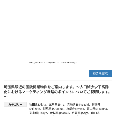
ophthalmology
、
小児科
、
医療機器
、
呼吸器外科
、
胸部外科
、
MRI（磁気共鳴画像MagneticResonanceImaging）
、
中古医療
機器
、
整形外科
、
美容外科
、
Radiology
、
CT scanner
、
neurosurgery
、
血液内科
、
歯科
、
精神科
、
内視鏡システム
、
放
射線科
、
病院経営
、
medical tourism
、
Ｘ線診断装置
、
MRI（Magnetic Resonance Imaging）
、
病院海外進出
、
Radiological equipment
、
麻酔科
、
cardiology
、
neurology
、
皮
膚科
、
循環器内科
、
消化器内科
、
X-ray diagnostic equipment
、
medical equipment
、
psychiatry
、
breast surgery
、
糖尿病内
科
、
心臓外科
、
消化器外科
、
nephrology
、
Used Medical
Equipment
、
Laparoscopic surgery
、
Positron Emission
Tomography
、
内分泌内科
、
脳神経外科
、
形成外科
、
urology
、
internal medicine
、
plastic surgery
、
病院海外展開
、
診療所経
営
、
不妊治療
、
医療機関海外展開
、
老人内科
、
ultrasonic
diagnostic equipment
、
hematology
続きを読む
埼玉県駅近の医院開業物件をご案内します。～人口減少少子高齢
化におけるマーケティング戦略のポイントについてご説明します。
～
カテゴリー
秋田県$Akita
、
三重県$Mie
、
宮崎県$Miyazaki
、
新潟県
$Niigata
、
群馬県$Gumma
、
京都府$Kyoto
、
富山県$Toyama
、
東京都$Tokyo
、
茨城県$Ibaraki
、
佐賀県$Saga
、
山口県