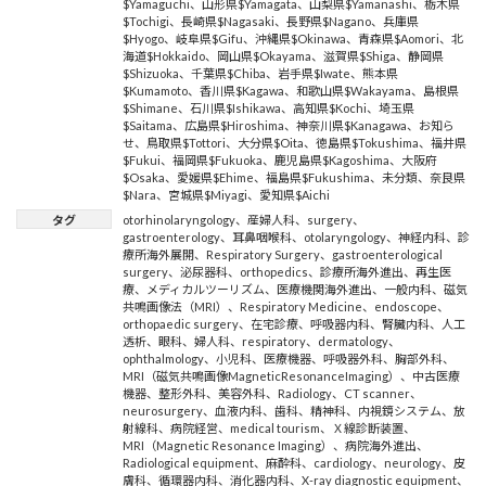
$Yamaguchi
、
山形県$Yamagata
、
山梨県$Yamanashi
、
栃木県
$Tochigi
、
長崎県$Nagasaki
、
長野県$Nagano
、
兵庫県
$Hyogo
、
岐阜県$Gifu
、
沖縄県$Okinawa
、
青森県$Aomori
、
北
海道$Hokkaido
、
岡山県$Okayama
、
滋賀県$Shiga
、
静岡県
$Shizuoka
、
千葉県$Chiba
、
岩手県$Iwate
、
熊本県
$Kumamoto
、
香川県$Kagawa
、
和歌山県$Wakayama
、
島根県
$Shimane
、
石川県$Ishikawa
、
高知県$Kochi
、
埼玉県
$Saitama
、
広島県$Hiroshima
、
神奈川県$Kanagawa
、
お知ら
せ
、
鳥取県$Tottori
、
大分県$Oita
、
徳島県$Tokushima
、
福井県
$Fukui
、
福岡県$Fukuoka
、
鹿児島県$Kagoshima
、
大阪府
$Osaka
、
愛媛県$Ehime
、
福島県$Fukushima
、
未分類
、
奈良県
$Nara
、
宮城県$Miyagi
、
愛知県$Aichi
タグ
otorhinolaryngology
、
産婦人科
、
surgery
、
gastroenterology
、
耳鼻咽喉科
、
otolaryngology
、
神経内科
、
診
療所海外展開
、
Respiratory Surgery
、
gastroenterological
surgery
、
泌尿器科
、
orthopedics
、
診療所海外進出
、
再生医
療
、
メディカルツーリズム
、
医療機関海外進出
、
一般内科
、
磁気
共鳴画像法（MRI）
、
Respiratory Medicine
、
endoscope
、
orthopaedic surgery
、
在宅診療
、
呼吸器内科
、
腎臓内科
、
人工
透析
、
眼科
、
婦人科
、
respiratory
、
dermatology
、
ophthalmology
、
小児科
、
医療機器
、
呼吸器外科
、
胸部外科
、
MRI（磁気共鳴画像MagneticResonanceImaging）
、
中古医療
機器
、
整形外科
、
美容外科
、
Radiology
、
CT scanner
、
neurosurgery
、
血液内科
、
歯科
、
精神科
、
内視鏡システム
、
放
射線科
、
病院経営
、
medical tourism
、
Ｘ線診断装置
、
MRI（Magnetic Resonance Imaging）
、
病院海外進出
、
Radiological equipment
、
麻酔科
、
cardiology
、
neurology
、
皮
膚科
、
循環器内科
、
消化器内科
、
X-ray diagnostic equipment
、