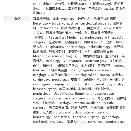
$Fukushima
、
未分類
、
奈良県$Nara
、
宮城県$Miyagi
、
愛知県
$Aichi
、
秋田県$Akita
、
三重県$Mie
、
宮崎県$Miyazaki
、
新潟県
$Niigata
タグ
耳鼻咽喉科
、
otolaryngology
、
神経内科
、
診療所海外展開
、
Respiratory Surgery
、
gastroenterological surgery
、
泌尿器
科
、
orthopedics
、
診療所海外進出
、
再生医療
、
メディカルツー
リズム
、
医療機関海外進出
、
一般内科
、
磁気共鳴画像法
（MRI）
、
Respiratory Medicine
、
endoscope
、
orthopaedic
surgery
、
在宅診療
、
呼吸器内科
、
腎臓内科
、
人工透析
、
眼科
、
婦人科
、
respiratory
、
dermatology
、
ophthalmology
、
小児科
、
医療機器
、
呼吸器外科
、
胸部外科
、
MRI（磁気共鳴画像
MagneticResonanceImaging）
、
中古医療機器
、
整形外科
、
美
容外科
、
Radiology
、
CT scanner
、
neurosurgery
、
血液内科
、
歯科
、
精神科
、
内視鏡システム
、
放射線科
、
病院経営
、
medical
tourism
、
Ｘ線診断装置
、
MRI（Magnetic Resonance
Imaging）
、
病院海外進出
、
Radiological equipment
、
麻酔科
、
cardiology
、
neurology
、
皮膚科
、
循環器内科
、
消化器内科
、
X-
ray diagnostic equipment
、
medical equipment
、
psychiatry
、
breast surgery
、
糖尿病内科
、
心臓外科
、
消化器外科
、
nephrology
、
Used Medical Equipment
、
Laparoscopic
surgery
、
Positron Emission Tomography
、
内分泌内科
、
脳神経
外科
、
形成外科
、
urology
、
internal medicine
、
plastic
surgery
、
病院海外展開
、
診療所経営
、
不妊治療
、
医療機関海外
展開
、
老人内科
、
ultrasonic diagnostic equipment
、
hematology
、
pediatrics
、
Thoracic Surgery
、
gynecology
、
otorhinolaryngology
、
産婦人科
、
surgery
、
gastroenterology