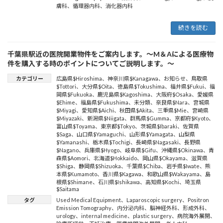
膚科
、
循環器内科
、
消化器内科
続きを読む
千葉県駅近の医院開業物件をご案内します。～M＆Aによる医療物
件を購入する時のポイントについてご説明します。～
カテゴリー
広島県$Hiroshima
、
神奈川県$Kanagawa
、
お知らせ
、
鳥取県
$Tottori
、
大分県$Oita
、
徳島県$Tokushima
、
福井県$Fukui
、
福
岡県$Fukuoka
、
鹿児島県$Kagoshima
、
大阪府$Osaka
、
愛媛県
$Ehime
、
福島県$Fukushima
、
未分類
、
奈良県$Nara
、
宮城県
$Miyagi
、
愛知県$Aichi
、
秋田県$Akita
、
三重県$Mie
、
宮崎県
$Miyazaki
、
新潟県$Niigata
、
群馬県$Gumma
、
京都府$Kyoto
、
富山県$Toyama
、
東京都$Tokyo
、
茨城県$Ibaraki
、
佐賀県
$Saga
、
山口県$Yamaguchi
、
山形県$Yamagata
、
山梨県
$Yamanashi
、
栃木県$Tochigi
、
長崎県$Nagasaki
、
長野県
$Nagano
、
兵庫県$Hyogo
、
岐阜県$Gifu
、
沖縄県$Okinawa
、
青
森県$Aomori
、
北海道$Hokkaido
、
岡山県$Okayama
、
滋賀県
$Shiga
、
静岡県$Shizuoka
、
千葉県$Chiba
、
岩手県$Iwate
、
熊
本県$Kumamoto
、
香川県$Kagawa
、
和歌山県$Wakayama
、
島
根県$Shimane
、
石川県$Ishikawa
、
高知県$Kochi
、
埼玉県
$Saitama
タグ
Used Medical Equipment
、
Laparoscopic surgery
、
Positron
Emission Tomography
、
内分泌内科
、
脳神経外科
、
形成外科
、
urology
、
internal medicine
、
plastic surgery
、
病院海外展開
、