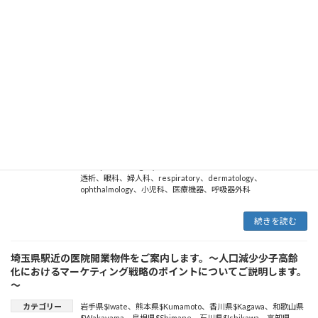
ray diagnostic equipment
、
medical equipment
、
psychiatry
、
breast surgery
、
糖尿病内科
、
心臓外科
、
消化器外科
、
nephrology
、
Used Medical Equipment
、
Laparoscopic
surgery
、
Positron Emission Tomography
、
内分泌内科
、
脳神経
外科
、
形成外科
、
urology
、
internal medicine
、
plastic
surgery
、
病院海外展開
、
診療所経営
、
不妊治療
、
医療機関海外
展開
、
老人内科
、
ultrasonic diagnostic equipment
、
hematology
、
pediatrics
、
Thoracic Surgery
、
gynecology
、
otorhinolaryngology
、
産婦人科
、
surgery
、
gastroenterology
、
耳鼻咽喉科
、
otolaryngology
、
神経内科
、
診
療所海外展開
、
Respiratory Surgery
、
gastroenterological
surgery
、
泌尿器科
、
orthopedics
、
診療所海外進出
、
再生医
療
、
メディカルツーリズム
、
医療機関海外進出
、
一般内科
、
磁気
共鳴画像法（MRI）
、
Respiratory Medicine
、
endoscope
、
orthopaedic surgery
、
在宅診療
、
呼吸器内科
、
腎臓内科
、
人工
透析
、
眼科
、
婦人科
、
respiratory
、
dermatology
、
ophthalmology
、
小児科
、
医療機器
、
呼吸器外科
続きを読む
埼玉県駅近の医院開業物件をご案内します。～人口減少少子高齢
化におけるマーケティング戦略のポイントについてご説明します。
～
カテゴリー
岩手県$Iwate
、
熊本県$Kumamoto
、
香川県$Kagawa
、
和歌山県
$Wakayama
、
島根県$Shimane
、
石川県$Ishikawa
、
高知県