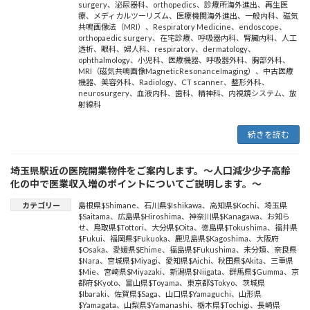
surgery
、
泌尿器科
、
orthopedics
、
診療所海外進出
、
再生医
療
、
メディカルツーリズム
、
医療機関海外進出
、
一般内科
、
磁気
共鳴画像法（MRI）
、
Respiratory Medicine
、
endoscope
、
orthopaedic surgery
、
在宅診療
、
呼吸器内科
、
腎臓内科
、
人工
透析
、
眼科
、
婦人科
、
respiratory
、
dermatology
、
ophthalmology
、
小児科
、
医療機器
、
呼吸器外科
、
胸部外科
、
MRI（磁気共鳴画像MagneticResonanceImaging）
、
中古医療
機器
、
美容外科
、
Radiology
、
CT scanner
、
整形外科
、
neurosurgery
、
血液内科
、
歯科
、
精神科
、
内視鏡システム
、
放
射線科
続きを読む
埼玉県駅近の医院開業物件をご案内します。～人口減少少子高齢
化の中で医業収入増のポイントについてご説明します。～
カテゴリー
島根県$Shimane
、
石川県$Ishikawa
、
高知県$Kochi
、
埼玉県
$Saitama
、
広島県$Hiroshima
、
神奈川県$Kanagawa
、
お知ら
せ
、
鳥取県$Tottori
、
大分県$Oita
、
徳島県$Tokushima
、
福井県
$Fukui
、
福岡県$Fukuoka
、
鹿児島県$Kagoshima
、
大阪府
$Osaka
、
愛媛県$Ehime
、
福島県$Fukushima
、
未分類
、
奈良県
$Nara
、
宮城県$Miyagi
、
愛知県$Aichi
、
秋田県$Akita
、
三重県
$Mie
、
宮崎県$Miyazaki
、
新潟県$Niigata
、
群馬県$Gumma
、
京
都府$Kyoto
、
富山県$Toyama
、
東京都$Tokyo
、
茨城県
$Ibaraki
、
佐賀県$Saga
、
山口県$Yamaguchi
、
山形県
$Yamagata
、
山梨県$Yamanashi
、
栃木県$Tochigi
、
長崎県