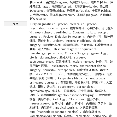
$Nagasaki
、
長野県$Nagano
、
兵庫県$Hyogo
、
岐阜県$Gifu
、
沖
縄県$Okinawa
、
青森県$Aomori
、
北海道$Hokkaido
、
岡山県
$Okayama
、
滋賀県$Shiga
、
静岡県$Shizuoka
、
千葉県$Chiba
、
岩手県$Iwate
、
熊本県$Kumamoto
、
香川県$Kagawa
、
和歌山県
$Wakayama
タグ
X-ray diagnostic equipment
、
medical equipment
、
psychiatry
、
breast surgery
、
糖尿病内科
、
心臓外科
、
消化器外
科
、
nephrology
、
Used Medical Equipment
、
Laparoscopic
surgery
、
Positron Emission Tomography
、
内分泌内科
、
脳神経
外科
、
形成外科
、
urology
、
internal medicine
、
plastic
surgery
、
病院海外展開
、
診療所経営
、
不妊治療
、
医療機関海外
展開
、
老人内科
、
ultrasonic diagnostic equipment
、
hematology
、
pediatrics
、
Thoracic Surgery
、
gynecology
、
otorhinolaryngology
、
産婦人科
、
surgery
、
gastroenterology
、
耳鼻咽喉科
、
otolaryngology
、
神経内科
、
診
療所海外展開
、
Respiratory Surgery
、
gastroenterological
surgery
、
泌尿器科
、
orthopedics
、
診療所海外進出
、
再生医
療
、
メディカルツーリズム
、
医療機関海外進出
、
一般内科
、
磁気
共鳴画像法（MRI）
、
Respiratory Medicine
、
endoscope
、
orthopaedic surgery
、
在宅診療
、
呼吸器内科
、
腎臓内科
、
人工
透析
、
眼科
、
婦人科
、
respiratory
、
dermatology
、
ophthalmology
、
小児科
、
医療機器
、
呼吸器外科
、
胸部外科
、
MRI（磁気共鳴画像MagneticResonanceImaging）
、
中古医療
機器
、
美容外科
、
Radiology
、
CT scanner
、
整形外科
、
neurosurgery
、
血液内科
、
歯科
、
精神科
、
内視鏡システム
、
放
射線科
、
病院経営
、
medical tourism
、
Ｘ線診断装置
、
MRI（Magnetic Resonance Imaging）
、
病院海外進出
、
Radiological equipment
、
麻酔科
、
cardiology
、
neurology
、
皮