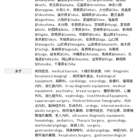
$Kochi
、
埼玉県$Saitama
、
広島県$Hiroshima
、
神奈川県
$Kanagawa
、
お知らせ
、
鳥取県$Tottori
、
大分県$Oita
、
徳島県
$Tokushima
、
福井県$Fukui
、
福岡県$Fukuoka
、
鹿児島県
$Kagoshima
、
大阪府$Osaka
、
愛媛県$Ehime
、
福島県
$Fukushima
、
未分類
、
奈良県$Nara
、
宮城県$Miyagi
、
愛知県
$Aichi
、
秋田県$Akita
、
三重県$Mie
、
宮崎県$Miyazaki
、
新潟県
$Niigata
、
群馬県$Gumma
、
京都府$Kyoto
、
富山県$Toyama
、
東京都$Tokyo
、
茨城県$Ibaraki
、
佐賀県$Saga
、
山口県
$Yamaguchi
、
山形県$Yamagata
、
山梨県$Yamanashi
、
栃木県
$Tochigi
、
長崎県$Nagasaki
、
長野県$Nagano
、
兵庫県
$Hyogo
、
岐阜県$Gifu
、
沖縄県$Okinawa
、
青森県$Aomori
、
北
海道$Hokkaido
、
岡山県$Okayama
、
滋賀県$Shiga
、
静岡県
$Shizuoka
、
千葉県$Chiba
タグ
病院経営
、
medical tourism
、
Ｘ線診断装置
、
MRI（Magnetic
Resonance Imaging）
、
病院海外進出
、
Radiological
equipment
、
麻酔科
、
cardiology
、
neurology
、
皮膚科
、
循環器
内科
、
消化器内科
、
X-ray diagnostic equipment
、
medical
equipment
、
psychiatry
、
breast surgery
、
糖尿病内科
、
心臓
外科
、
消化器外科
、
nephrology
、
Used Medical Equipment
、
Laparoscopic surgery
、
Positron Emission Tomography
、
内分
泌内科
、
脳神経外科
、
形成外科
、
urology
、
internal medicine
、
plastic surgery
、
病院海外展開
、
診療所経営
、
不妊治療
、
医療機
関海外展開
、
老人内科
、
ultrasonic diagnostic equipment
、
hematology
、
pediatrics
、
Thoracic Surgery
、
gynecology
、
otorhinolaryngology
、
産婦人科
、
surgery
、
gastroenterology
、
耳鼻咽喉科
、
otolaryngology
、
神経内科
、
診
療所海外展開
、
Respiratory Surgery
、
gastroenterological