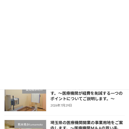
Information on Selling Overseas
宮崎県$Miyazaki
Products to Japanese Medical
Institutions
2026年7月30日
埼玉県の駅近医院開業物件をご案内しま
岡山県$Okayama
す。～医療機関の経費節減の方法として
当社海外製品調達事業についてご説明し
ます。～
2026年7月29日
東京都の駅近医院開業物件をご案内しま
愛知県$Aichi
す。～医療機関が経費を削減する一つの
ポイントについてご説明します。～
2026年7月29日
埼玉県の医療機関開業の事業用地をご案
熊本県$Kumamoto
内します。～医療機関Ｍ＆Aの買い手、