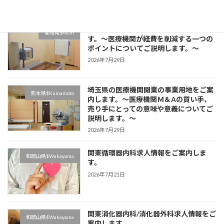
2026年7月29日
東京都の駅近医院開業物件をご案内しま
愛知県$Aichi
す。～医療機関が経費を削減する一つの
ポイントについてご説明します。～
2026年7月29日
埼玉県の医療機関開業の事業用地をご案
熊本県$Kumamoto
内します。～医療機関Ｍ＆Aの買い手、
売り手にとっての意味や意義についてご
説明します。～
2026年7月29日
関東循環器内科求人情報をご案内しま
和歌山県$Wakayama
す。
2026年7月21日
関東消化器内科/消化器外科求人情報をご
和歌山県$Wakayama
案内します。