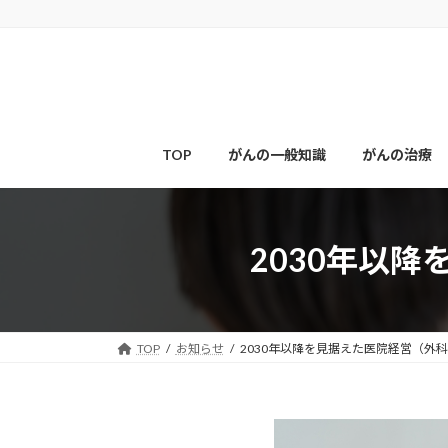
コ
ナ
ン
ビ
テ
ゲ
ン
ー
ツ
シ
へ
ョ
ス
ン
TOP
がんの一般知識
がんの治療
キ
に
ッ
移
プ
動
2030年以
TOP
お知らせ
2030年以降を見据えた医院経営（外