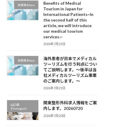
Benefits of Medical
奈良県$Nara
Tourism in Japan for
International Patients~In
the second half of this
article, we will introduce
our medical tourism
services.~
2026年7月21日
海外患者が日本でメディカル
奈良県$Nara
ツーリズムを行う利点につい
てご説明します。～後半は当
社メディカルツーリズム事業
のご案内します。～
2026年7月21日
関東整形外科求人情報をご案
山口県
内します。20260720
$Yamaguchi
2026年7月20日