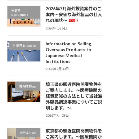
2026年7月海外投資案件のご
徳島県
案内～安価な海外製品の仕入
$Tokushima
れの現状～
新着!!
2026年8月6日
Information on Selling
沖縄県$Okinawa
Overseas Products to
Japanese Medical
Institutions
2026年7月30日
埼玉県の駅近医院開業物件を
佐賀県$Saga
ご案内します。～医療機関の
経費節減の方法として当社海
外製品調達事業についてご説
明します。～
2026年7月29日
東京都の駅近医院開業物件を
大分県$Oita
ご案内します。～医療機関が