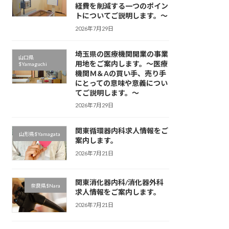
経費を削減する一つのポイン
トについてご説明します。～
2026年7月29日
埼玉県の医療機関開業の事業
山口県
用地をご案内します。～医療
$Yamaguchi
機関Ｍ＆Aの買い手、売り手
にとっての意味や意義につい
てご説明します。～
2026年7月29日
関東循環器内科求人情報をご
山形県$Yamagata
案内します。
2026年7月21日
関東消化器内科/消化器外科
奈良県$Nara
求人情報をご案内します。
2026年7月21日