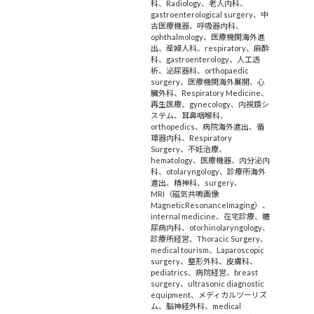
科
、
Radiology
、
老人内科
、
gastroenterological surgery
、
中
古医療機器
、
呼吸器内科
、
ophthalmology
、
医療機関海外進
出
、
産婦人科
、
respiratory
、
麻酔
科
、
gastroenterology
、
人工透
析
、
泌尿器科
、
orthopaedic
surgery
、
医療機関海外展開
、
心
臓外科
、
Respiratory Medicine
、
再生医療
、
gynecology
、
内視鏡シ
ステム
、
耳鼻咽喉科
、
orthopedics
、
病院海外進出
、
循
環器内科
、
Respiratory
Surgery
、
不妊治療
、
hematology
、
医療機器
、
内分泌内
科
、
otolaryngology
、
診療所海外
進出
、
精神科
、
surgery
、
MRI（磁気共鳴画像
MagneticResonanceImaging）
、
internal medicine
、
在宅診療
、
糖
尿病内科
、
otorhinolaryngology
、
診療所経営
、
Thoracic Surgery
、
medical tourism
、
Laparoscopic
surgery
、
整形外科
、
皮膚科
、
pediatrics
、
病院経営
、
breast
surgery
、
ultrasonic diagnostic
equipment
、
メディカルツーリズ
ム
、
脳神経外科
、
medical