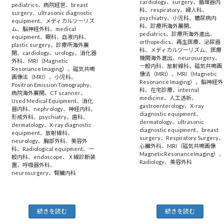
cardiology
、
surgery
、
循環器内
pediatrics
、
病院経営
、
breast
科
、
respiratory
、
婦人科
、
surgery
、
ultrasonic diagnostic
psychiatry
、
小児科
、
糖尿病内
equipment
、
メディカルツーリズ
科
、
診療所海外展開
、
ム
、
脳神経外科
、
medical
pediatrics
、
診療所海外進出
、
equipment
、
眼科
、
血液内科
、
orthopedics
、
再生医療
、
泌尿器
plastic surgery
、
診療所海外展
科
、
メディカルツーリズム
、
医療
開
、
cardiology
、
urology
、
消化器
機関海外進出
、
neurosurgery
、
外科
、
MRI（Magnetic
一般内科
、
放射線科
、
磁気共鳴画
Resonance Imaging）
、
磁気共鳴
像法（MRI）
、
MRI（Magnetic
画像法（MRI）
、
小児科
、
Resonance Imaging）
、
脳神経外
Positron Emission Tomography
、
科
、
在宅診療
、
internal
病院海外展開
、
CT scanner
、
medicine
、
人工透析
、
Used Medical Equipment
、
消化
gastroenterology
、
X-ray
器内科
、
nephrology
、
神経内科
、
diagnostic equipment
、
形成外科
、
psychiatry
、
歯科
、
dermatology
、
ultrasonic
dermatology
、
X-ray diagnostic
diagnostic equipment
、
breast
equipment
、
放射線科
、
surgery
、
Respiratory Surgery
neurology
、
胸部外科
、
美容外
心臓外科
、
MRI（磁気共鳴画像
科
、
Radiological equipment
、
一
MagneticResonanceImaging）
般内科
、
endoscope
、
Ｘ線診断装
Radiology
、
美容外科
置
、
呼吸器外科
、
neurosurgery
、
腎臓内科
続きを読む
続きを読む