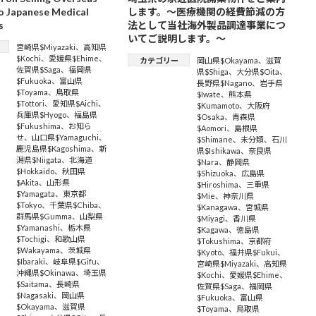
o Japanese Medical
します。～医療機関の経費節減の方
s
法として当社海外製品調達事業につ
いてご説明します。～
宮崎県$Miyazaki
、
高知県
$Kochi
、
愛媛県$Ehime
、
カテゴリー
岡山県$Okayama
、
滋賀
佐賀県$Saga
、
福岡県
県$Shiga
、
大分県$Oita
、
$Fukuoka
、
富山県
長野県$Nagano
、
岩手県
$Toyama
、
鳥取県
$Iwate
、
熊本県
$Tottori
、
愛知県$Aichi
、
$Kumamoto
、
大阪府
兵庫県$Hyogo
、
福島県
$Osaka
、
青森県
$Fukushima
、
お知ら
$Aomori
、
島根県
せ
、
山口県$Yamaguchi
、
$Shimane
、
未分類
、
石川
鹿児島県$Kagoshima
、
新
県$Ishikawa
、
奈良県
潟県$Niigata
、
北海道
$Nara
、
静岡県
$Hokkaido
、
秋田県
$Shizuoka
、
広島県
$Akita
、
山形県
$Hiroshima
、
三重県
$Yamagata
、
東京都
$Mie
、
神奈川県
$Tokyo
、
千葉県$Chiba
、
$Kanagawa
、
宮城県
群馬県$Gumma
、
山梨県
$Miyagi
、
香川県
$Yamanashi
、
栃木県
$Kagawa
、
徳島県
$Tochigi
、
和歌山県
$Tokushima
、
京都府
$Wakayama
、
茨城県
$Kyoto
、
福井県$Fukui
、
$Ibaraki
、
岐阜県$Gifu
、
宮崎県$Miyazaki
、
高知県
沖縄県$Okinawa
、
埼玉県
$Kochi
、
愛媛県$Ehime
、
$Saitama
、
長崎県
佐賀県$Saga
、
福岡県
$Nagasaki
、
岡山県
$Fukuoka
、
富山県
$Okayama
、
滋賀県
$Toyama
、
鳥取県