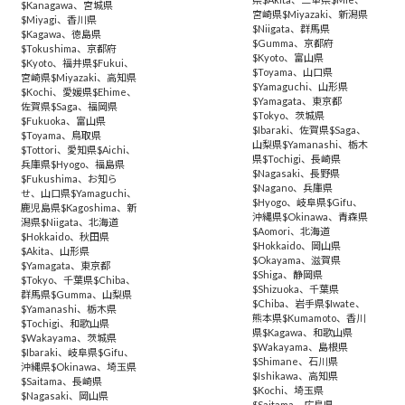
$Kanagawa
、
宮城県
宮崎県$Miyazaki
、
新潟県
$Miyagi
、
香川県
$Niigata
、
群馬県
$Kagawa
、
徳島県
$Gumma
、
京都府
$Tokushima
、
京都府
$Kyoto
、
富山県
$Kyoto
、
福井県$Fukui
、
$Toyama
、
山口県
宮崎県$Miyazaki
、
高知県
$Yamaguchi
、
山形県
$Kochi
、
愛媛県$Ehime
、
$Yamagata
、
東京都
佐賀県$Saga
、
福岡県
$Tokyo
、
茨城県
$Fukuoka
、
富山県
$Ibaraki
、
佐賀県$Saga
、
$Toyama
、
鳥取県
山梨県$Yamanashi
、
栃木
$Tottori
、
愛知県$Aichi
、
県$Tochigi
、
長崎県
兵庫県$Hyogo
、
福島県
$Nagasaki
、
長野県
$Fukushima
、
お知ら
$Nagano
、
兵庫県
せ
、
山口県$Yamaguchi
、
$Hyogo
、
岐阜県$Gifu
、
鹿児島県$Kagoshima
、
新
沖縄県$Okinawa
、
青森県
潟県$Niigata
、
北海道
$Aomori
、
北海道
$Hokkaido
、
秋田県
$Hokkaido
、
岡山県
$Akita
、
山形県
$Okayama
、
滋賀県
$Yamagata
、
東京都
$Shiga
、
静岡県
$Tokyo
、
千葉県$Chiba
、
$Shizuoka
、
千葉県
群馬県$Gumma
、
山梨県
$Chiba
、
岩手県$Iwate
、
$Yamanashi
、
栃木県
熊本県$Kumamoto
、
香川
$Tochigi
、
和歌山県
県$Kagawa
、
和歌山県
$Wakayama
、
茨城県
$Wakayama
、
島根県
$Ibaraki
、
岐阜県$Gifu
、
$Shimane
、
石川県
沖縄県$Okinawa
、
埼玉県
$Ishikawa
、
高知県
$Saitama
、
長崎県
$Kochi
、
埼玉県
$Nagasaki
、
岡山県
$Saitama
、
広島県