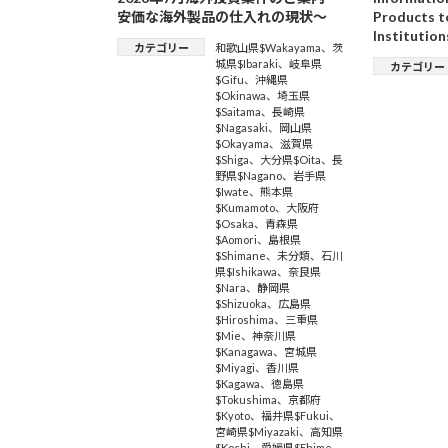
安価な海外製品の仕入れの現状～
Products t
Institution
カテゴリー
和歌山県$Wakayama
、
茨
城県$Ibaraki
、
岐阜県
カテゴリー
$Gifu
、
沖縄県
$Okinawa
、
埼玉県
$Saitama
、
長崎県
$Nagasaki
、
岡山県
$Okayama
、
滋賀県
$Shiga
、
大分県$Oita
、
長
野県$Nagano
、
岩手県
$Iwate
、
熊本県
$Kumamoto
、
大阪府
$Osaka
、
青森県
$Aomori
、
島根県
$Shimane
、
未分類
、
石川
県$Ishikawa
、
奈良県
$Nara
、
静岡県
$Shizuoka
、
広島県
$Hiroshima
、
三重県
$Mie
、
神奈川県
$Kanagawa
、
宮城県
$Miyagi
、
香川県
$Kagawa
、
徳島県
$Tokushima
、
京都府
$Kyoto
、
福井県$Fukui
、
宮崎県$Miyazaki
、
高知県
$Kochi
、
愛媛県$Ehime
、