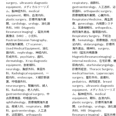
surgery
、
ultrasonic diagnostic
respiratory
、
麻酔科
、
equipment
、
メディカルツーリズ
gastroenterology
、
人工透析
、
泌
ム
、
脳神経外科
、
medical
尿器科
、
orthopaedic surgery
、
equipment
、
眼科
、
血液内科
、
医療機関海外展開
、
心臓外科
、
plastic surgery
、
診療所海外展
Respiratory Medicine
、
再生医
開
、
cardiology
、
urology
、
消化器
療
、
gynecology
、
内視鏡システ
外科
、
MRI（Magnetic
ム
、
耳鼻咽喉科
、
orthopedics
、
Resonance Imaging）
、
磁気共鳴
病院海外進出
、
循環器内科
、
画像法（MRI）
、
小児科
、
Respiratory Surgery
、
不妊治
Positron Emission Tomography
、
療
、
hematology
、
医療機器
、
内
病院海外展開
、
CT scanner
、
泌内科
、
otolaryngology
、
診療所
Used Medical Equipment
、
消化
海外進出
、
精神科
、
surgery
、
器内科
、
nephrology
、
神経内科
、
MRI（磁気共鳴画像
形成外科
、
psychiatry
、
歯科
、
MagneticResonanceImaging）
dermatology
、
X-ray diagnostic
internal medicine
、
在宅診療
、
equipment
、
放射線科
、
尿病内科
、
otorhinolaryngology
neurology
、
胸部外科
、
美容外
診療所経営
、
Thoracic Surgery
、
科
、
Radiological equipment
、
一
medical tourism
、
Laparoscopic
般内科
、
endoscope
、
Ｘ線診断装
surgery
、
整形外科
、
皮膚科
、
置
、
呼吸器外科
、
pediatrics
、
病院経営
、
breast
neurosurgery
、
腎臓内科
、
婦人
surgery
、
ultrasonic diagnostic
科
、
Radiology
、
老人内科
、
equipment
、
メディカルツーリズ
gastroenterological surgery
、
中
ム
、
脳神経外科
、
medical
古医療機器
、
呼吸器内科
、
equipment
、
眼科
、
血液内科
、
ophthalmology
、
医療機関海外進
plastic surgery
、
診療所海外展
出
、
産婦人科
、
respiratory
、
麻酔
開
、
cardiology
、
urology
、
消化
科
、
gastroenterology
、
人工透
外科
、
MRI（Magnetic
析
、
泌尿器科
、
orthopaedic
Resonance Imaging）
、
磁気共鳴