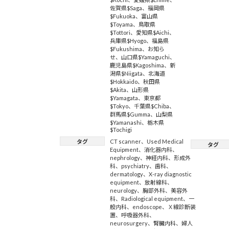
佐賀県$Saga
、
福岡県
$Fukuoka
、
富山県
$Toyama
、
鳥取県
$Tottori
、
愛知県$Aichi
、
兵庫県$Hyogo
、
福島県
$Fukushima
、
お知ら
せ
、
山口県$Yamaguchi
、
鹿児島県$Kagoshima
、
新
潟県$Niigata
、
北海道
$Hokkaido
、
秋田県
$Akita
、
山形県
$Yamagata
、
東京都
$Tokyo
、
千葉県$Chiba
、
群馬県$Gumma
、
山梨県
$Yamanashi
、
栃木県
$Tochigi
タグ
CT scanner
、
Used Medical
タグ
Equipment
、
消化器内科
、
nephrology
、
神経内科
、
形成外
科
、
psychiatry
、
歯科
、
dermatology
、
X-ray diagnostic
equipment
、
放射線科
、
neurology
、
胸部外科
、
美容外
科
、
Radiological equipment
、
一
般内科
、
endoscope
、
Ｘ線診断装
置
、
呼吸器外科
、
neurosurgery
、
腎臓内科
、
婦人