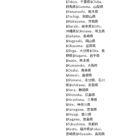
$Tokyo
、
千葉県$Chiba
、
群馬県$Gumma
、
山梨県
$Yamanashi
、
栃木県
$Tochigi
、
和歌山県
$Wakayama
、
茨城県
$Ibaraki
、
岐阜県$Gifu
、
沖縄県$Okinawa
、
埼玉県
$Saitama
、
長崎県
$Nagasaki
、
岡山県
$Okayama
、
滋賀県
$Shiga
、
大分県$Oita
、
長
野県$Nagano
、
岩手県
$Iwate
、
熊本県
$Kumamoto
、
大阪府
$Osaka
、
青森県
$Aomori
、
島根県
$Shimane
、
未分類
、
石川
県$Ishikawa
、
奈良県
$Nara
、
静岡県
$Shizuoka
、
広島県
$Hiroshima
、
三重県
$Mie
、
神奈川県
$Kanagawa
、
宮城県
$Miyagi
、
香川県
$Kagawa
、
徳島県
$Tokushima
、
京都府
$Kyoto
、
福井県$Fukui
、
宮崎県$Miyazaki
、
高知県