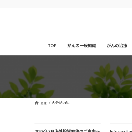
コ
ナ
ン
ビ
テ
ゲ
ン
ー
ツ
シ
へ
ョ
ス
ン
TOP
がんの一般知識
がんの治療
キ
に
ッ
移
プ
動
TOP
内分泌内科
2026年7月海外投資案件のご案内～
Informatio