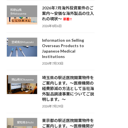
2026年7月海外投資案件のご
和歌山県
案内～安価な海外製品の仕入
$Wakayama
れの現状～
新着!!
2026年8月6日
Information on Selling
宮崎県$Miyazaki
Overseas Products to
Japanese Medical
Institutions
2026年7月30日
埼玉県の駅近医院開業物件を
岡山県$Okayama
ご案内します。～医療機関の
経費節減の方法として当社海
外製品調達事業についてご説
明します。～
2026年7月29日
東京都の駅近医院開業物件を
愛知県$Aichi
ご案内します。～医療機関が