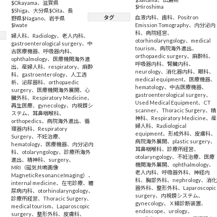
$Okayama
、
滋賀県
$Hiroshima
$Shiga
、
大分県$Oita
、
長
タグ
血液内科
、
歯科
、
Positron
野県$Nagano
、
岩手県
$Iwate
Emission Tomography
、
内分泌内
科
、
病院経営
、
婦人科
、
Radiology
、
老人内科
、
otorhinolaryngology
、
medical
gastroenterological surgery
、
中
tourism
、
病院海外進出
、
古医療機器
、
呼吸器内科
、
orthopaedic surgery
、
麻酔科
、
ophthalmology
、
医療機関海外進
呼吸器内科
、
腎臓内科
、
出
、
産婦人科
、
respiratory
、
麻酔
neurology
、
消化器内科
、
眼科
、
科
、
gastroenterology
、
人工透
medical equipment
、
医療機器
、
析
、
泌尿器科
、
orthopaedic
hematology
、
中古医療機器
、
surgery
、
医療機関海外展開
、
心
gastroenterological surgery
、
臓外科
、
Respiratory Medicine
、
Used Medical Equipment
、
CT
再生医療
、
gynecology
、
内視鏡シ
scanner
、
Thoracic Surgery
、
精
ステム
、
耳鼻咽喉科
、
神科
、
Respiratory Medicine
、
産
orthopedics
、
病院海外進出
、
循
婦人科
、
Radiological
環器内科
、
Respiratory
equipment
、
形成外科
、
皮膚科
、
Surgery
、
不妊治療
、
病院海外展開
、
plastic surgery
、
hematology
、
医療機器
、
内分泌内
耳鼻咽喉科
、
診療所経営
、
科
、
otolaryngology
、
診療所海外
otolaryngology
、
不妊治療
、
医療
進出
、
精神科
、
surgery
、
機関海外展開
、
ophthalmology
、
MRI（磁気共鳴画像
老人内科
、
呼吸器外科
、
神経内
MagneticResonanceImaging）
、
科
、
胸部外科
、
nephrology
、
消
internal medicine
、
在宅診療
、
糖
器外科
、
整形外科
、
Laparoscopic
尿病内科
、
otorhinolaryngology
、
surgery
、
内視鏡システム
、
診療所経営
、
Thoracic Surgery
、
gynecology
、
Ｘ線診断装置
、
medical tourism
、
Laparoscopic
endoscope
、
urology
、
surgery
、
整形外科
、
皮膚科
、