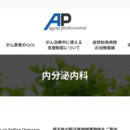
がん治療中に使える
症状別各病院
がん患者のQOL
支援制度について
の治療実績
内分泌内科
n on Selling Overseas
埼玉県の駅近医院開業物件をご案内