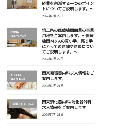
経費を削減する一つのポイン
トについてご説明します。～
2026年7月29日
埼玉県の医療機関開業の事業
熊本県
用地をご案内します。～医療
$Kumamoto
機関Ｍ＆Aの買い手、売り手
分
にとっての意味や意義につい
てご説明します。～
2026年7月29日
、
糖
、
関東循環器内科求人情報をご
神奈川県
案内します。
$Kanagawa
2026年7月21日
関東消化器内科/消化器外科
福岡県$Fukuoka
求人情報をご案内します。
2026年7月21日
器