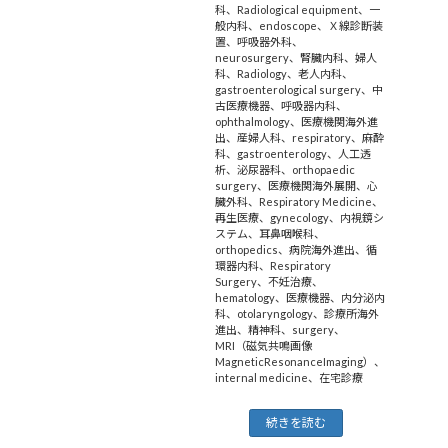
科
、
Radiological equipment
、
一
般内科
、
endoscope
、
Ｘ線診断装
置
、
呼吸器外科
、
neurosurgery
、
腎臓内科
、
婦人
科
、
Radiology
、
老人内科
、
gastroenterological surgery
、
中
古医療機器
、
呼吸器内科
、
ophthalmology
、
医療機関海外進
出
、
産婦人科
、
respiratory
、
麻酔
科
、
gastroenterology
、
人工透
析
、
泌尿器科
、
orthopaedic
surgery
、
医療機関海外展開
、
心
臓外科
、
Respiratory Medicine
、
再生医療
、
gynecology
、
内視鏡シ
ステム
、
耳鼻咽喉科
、
orthopedics
、
病院海外進出
、
循
環器内科
、
Respiratory
Surgery
、
不妊治療
、
hematology
、
医療機器
、
内分泌内
科
、
otolaryngology
、
診療所海外
進出
、
精神科
、
surgery
、
MRI（磁気共鳴画像
MagneticResonanceImaging）
、
internal medicine
、
在宅診療
続きを読む