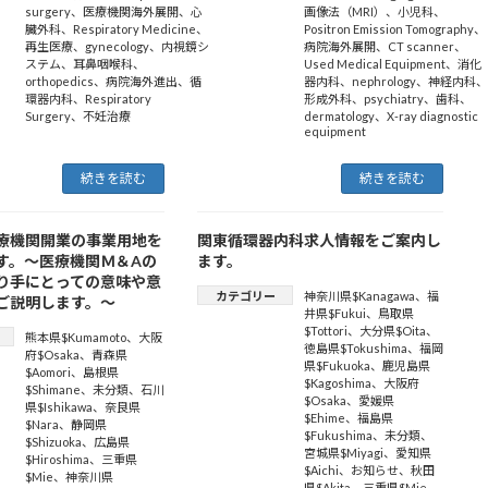
surgery
、
医療機関海外展開
、
心
画像法（MRI）
、
小児科
、
臓外科
、
Respiratory Medicine
、
Positron Emission Tomography
、
再生医療
、
gynecology
、
内視鏡シ
病院海外展開
、
CT scanner
、
ステム
、
耳鼻咽喉科
、
Used Medical Equipment
、
消化
orthopedics
、
病院海外進出
、
循
器内科
、
nephrology
、
神経内科
環器内科
、
Respiratory
形成外科
、
psychiatry
、
歯科
、
Surgery
、
不妊治療
dermatology
、
X-ray diagnostic
equipment
続きを読む
続きを読む
療機関開業の事業用地を
関東循環器内科求人情報をご案内し
す。～医療機関Ｍ＆Aの
ます。
り手にとっての意味や意
カテゴリー
神奈川県$Kanagawa
、
福
ご説明します。～
井県$Fukui
、
鳥取県
$Tottori
、
大分県$Oita
、
熊本県$Kumamoto
、
大阪
徳島県$Tokushima
、
福岡
府$Osaka
、
青森県
県$Fukuoka
、
鹿児島県
$Aomori
、
島根県
$Kagoshima
、
大阪府
$Shimane
、
未分類
、
石川
$Osaka
、
愛媛県
県$Ishikawa
、
奈良県
$Ehime
、
福島県
$Nara
、
静岡県
$Fukushima
、
未分類
、
$Shizuoka
、
広島県
宮城県$Miyagi
、
愛知県
$Hiroshima
、
三重県
$Aichi
、
お知らせ
、
秋田
$Mie
、
神奈川県
県$Akita
、
三重県$Mie
、