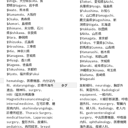
$Shiga
、
大分県$Oita
、
長
$Tottori
、
愛知県$Aichi
、
野県$Nagano
、
岩手県
兵庫県$Hyogo
、
福島県
$Iwate
、
熊本県
$Fukushima
、
お知ら
$Kumamoto
、
大阪府
せ
、
山口県$Yamaguchi
、
$Osaka
、
青森県
鹿児島県$Kagoshima
、
新
$Aomori
、
島根県
潟県$Niigata
、
北海道
$Shimane
、
未分類
、
石川
$Hokkaido
、
秋田県
県$Ishikawa
、
奈良県
$Akita
、
山形県
$Nara
、
静岡県
$Yamagata
、
東京都
$Shizuoka
、
広島県
$Tokyo
、
千葉県$Chiba
、
$Hiroshima
、
三重県
群馬県$Gumma
、
山梨県
$Mie
、
神奈川県
$Yamanashi
、
栃木県
$Kanagawa
、
宮城県
$Tochigi
、
和歌山県
$Miyagi
、
香川県
$Wakayama
、
茨城県
$Kagawa
、
徳島県
$Ibaraki
、
岐阜県$Gifu
、
$Tokushima
、
京都府
沖縄県$Okinawa
、
埼玉県
$Kyoto
、
福井県$Fukui
$Saitama
、
長崎県
$Nagasaki
hematology
、
医療機器
、
内分泌内
科
、
otolaryngology
、
診療所海外
タグ
放射線科
、
neurology
、
胸部外
進出
、
精神科
、
surgery
、
科
、
美容外科
、
Radiological
MRI（磁気共鳴画像
equipment
、
一般内科
、
MagneticResonanceImaging）
、
endoscope
、
Ｘ線診断装置
、
呼吸
internal medicine
、
在宅診療
、
糖
器外科
、
neurosurgery
、
腎臓内
尿病内科
、
otorhinolaryngology
、
科
、
婦人科
、
Radiology
、
老人内
診療所経営
、
Thoracic Surgery
、
科
、
gastroenterological
medical tourism
、
Laparoscopic
surgery
、
中古医療機器
、
呼吸器
surgery
、
整形外科
、
皮膚科
、
内科
、
ophthalmology
、
医療機関
pediatrics
、
病院経営
、
breast
海外進出
、
産婦人科
、