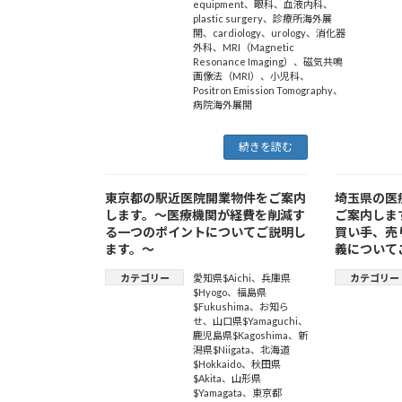
equipment
、
眼科
、
血液内科
、
plastic surgery
、
診療所海外展
開
、
cardiology
、
urology
、
消化器
外科
、
MRI（Magnetic
Resonance Imaging）
、
磁気共鳴
画像法（MRI）
、
小児科
、
Positron Emission Tomography
、
病院海外展開
続きを読む
東京都の駅近医院開業物件をご案内
埼玉県の医
します。～医療機関が経費を削減す
ご案内しま
る一つのポイントについてご説明し
買い手、売
ます。～
義について
カテゴリー
愛知県$Aichi
、
兵庫県
カテゴリー
$Hyogo
、
福島県
$Fukushima
、
お知ら
せ
、
山口県$Yamaguchi
、
鹿児島県$Kagoshima
、
新
潟県$Niigata
、
北海道
$Hokkaido
、
秋田県
$Akita
、
山形県
$Yamagata
、
東京都