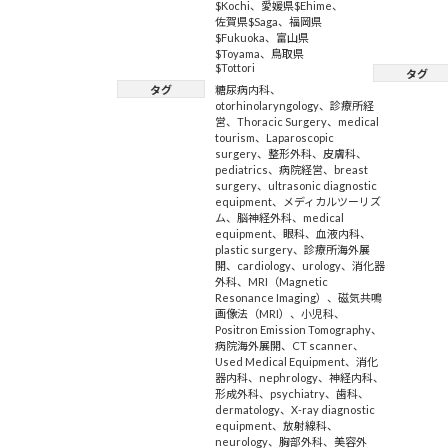
$Kochi
、
愛媛県$Ehime
、
佐賀県$Saga
、
福岡県
$Fukuoka
、
富山県
$Toyama
、
鳥取県
$Tottori
タグ
タグ
糖尿病内科
、
otorhinolaryngology
、
診療所経
営
、
Thoracic Surgery
、
medical
tourism
、
Laparoscopic
surgery
、
整形外科
、
皮膚科
、
pediatrics
、
病院経営
、
breast
surgery
、
ultrasonic diagnostic
equipment
、
メディカルツーリズ
ム
、
脳神経外科
、
medical
equipment
、
眼科
、
血液内科
、
plastic surgery
、
診療所海外展
開
、
cardiology
、
urology
、
消化器
外科
、
MRI（Magnetic
Resonance Imaging）
、
磁気共鳴
画像法（MRI）
、
小児科
、
Positron Emission Tomography
、
病院海外展開
、
CT scanner
、
Used Medical Equipment
、
消化
器内科
、
nephrology
、
神経内科
、
形成外科
、
psychiatry
、
歯科
、
dermatology
、
X-ray diagnostic
equipment
、
放射線科
、
neurology
、
胸部外科
、
美容外