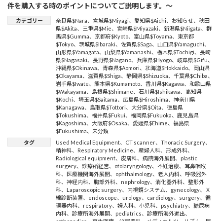
件を購入する時のポイントについてご説明します。～
カテゴリー
奈良県$Nara
、
宮城県$Miyagi
、
愛知県$Aichi
、
お知らせ
、
秋田
県$Akita
、
三重県$Mie
、
宮崎県$Miyazaki
、
新潟県$Niigata
、
群
馬県$Gumma
、
京都府$Kyoto
、
富山県$Toyama
、
東京都
$Tokyo
、
茨城県$Ibaraki
、
佐賀県$Saga
、
山口県$Yamaguchi
、
山形県$Yamagata
、
山梨県$Yamanashi
、
栃木県$Tochigi
、
長崎
県$Nagasaki
、
長野県$Nagano
、
兵庫県$Hyogo
、
岐阜県$Gifu
、
沖縄県$Okinawa
、
青森県$Aomori
、
北海道$Hokkaido
、
岡山県
$Okayama
、
滋賀県$Shiga
、
静岡県$Shizuoka
、
千葉県$Chiba
、
岩手県$Iwate
、
熊本県$Kumamoto
、
香川県$Kagawa
、
和歌山県
$Wakayama
、
島根県$Shimane
、
石川県$Ishikawa
、
高知県
$Kochi
、
埼玉県$Saitama
、
広島県$Hiroshima
、
神奈川県
$Kanagawa
、
鳥取県$Tottori
、
大分県$Oita
、
徳島県
$Tokushima
、
福井県$Fukui
、
福岡県$Fukuoka
、
鹿児島県
$Kagoshima
、
大阪府$Osaka
、
愛媛県$Ehime
、
福島県
$Fukushima
、
未分類
タグ
Used Medical Equipment
、
CT scanner
、
Thoracic Surgery
、
精神科
、
Respiratory Medicine
、
産婦人科
、
形成外科
、
Radiological equipment
、
皮膚科
、
病院海外展開
、
plastic
surgery
、
診療所経営
、
otolaryngology
、
不妊治療
、
耳鼻咽喉
科
、
医療機関海外展開
、
ophthalmology
、
老人内科
、
呼吸器外
科
、
神経内科
、
胸部外科
、
nephrology
、
消化器外科
、
整形外
科
、
Laparoscopic surgery
、
内視鏡システム
、
gynecology
、
Ｘ
線診断装置
、
endoscope
、
urology
、
cardiology
、
surgery
、
循
環器内科
、
respiratory
、
婦人科
、
小児科
、
psychiatry
、
糖尿病
内科
、
診療所海外展開
、
pediatrics
、
診療所海外進出
、