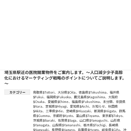
線診断装置
、
endoscope
、
urology
、
cardiology
、
surgery
、
循
環器内科
、
respiratory
、
婦人科
、
小児科
、
psychiatry
、
糖尿病
内科
、
診療所海外展開
、
pediatrics
、
診療所海外進出
、
orthopedics
、
再生医療
、
泌尿器科
、
メディカルツーリズム
、
医
療機関海外進出
、
neurosurgery
、
一般内科
、
放射線科
、
磁気共
鳴画像法（MRI）
、
MRI（Magnetic Resonance Imaging）
、
脳
神経外科
、
在宅診療
、
internal medicine
、
人工透析
、
gastroenterology
、
X-ray diagnostic equipment
、
dermatology
、
ultrasonic diagnostic equipment
、
breast
surgery
続きを読む
埼玉県駅近の医院開業物件をご案内します。～人口減少少子高齢
化におけるマーケティング戦略のポイントについてご説明します。
～
カテゴリー
鳥取県$Tottori
、
大分県$Oita
、
徳島県$Tokushima
、
福井県
$Fukui
、
福岡県$Fukuoka
、
鹿児島県$Kagoshima
、
大阪府
$Osaka
、
愛媛県$Ehime
、
福島県$Fukushima
、
未分類
、
奈良県
$Nara
、
宮城県$Miyagi
、
愛知県$Aichi
、
お知らせ
、
秋田県
$Akita
、
三重県$Mie
、
宮崎県$Miyazaki
、
新潟県$Niigata
、
群馬
県$Gumma
、
京都府$Kyoto
、
富山県$Toyama
、
東京都$Tokyo
、
茨城県$Ibaraki
、
佐賀県$Saga
、
山口県$Yamaguchi
、
山形県
$Yamagata
、
山梨県$Yamanashi
、
栃木県$Tochigi
、
長崎県
$Nagasaki
、
長野県$Nagano
、
兵庫県$Hyogo
、
岐阜県$Gifu
、
沖