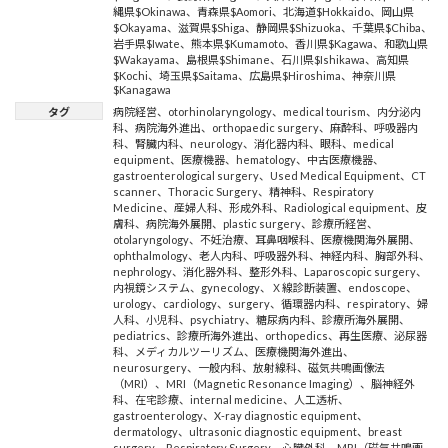
縄県$Okinawa
、
青森県$Aomori
、
北海道$Hokkaido
、
岡山県
$Okayama
、
滋賀県$Shiga
、
静岡県$Shizuoka
、
千葉県$Chiba
、
岩手県$Iwate
、
熊本県$Kumamoto
、
香川県$Kagawa
、
和歌山県
$Wakayama
、
島根県$Shimane
、
石川県$Ishikawa
、
高知県
$Kochi
、
埼玉県$Saitama
、
広島県$Hiroshima
、
神奈川県
$Kanagawa
タグ
病院経営
、
otorhinolaryngology
、
medical tourism
、
内分泌内
科
、
病院海外進出
、
orthopaedic surgery
、
麻酔科
、
呼吸器内
科
、
腎臓内科
、
neurology
、
消化器内科
、
眼科
、
medical
equipment
、
医療機器
、
hematology
、
中古医療機器
、
gastroenterological surgery
、
Used Medical Equipment
、
CT
scanner
、
Thoracic Surgery
、
精神科
、
Respiratory
Medicine
、
産婦人科
、
形成外科
、
Radiological equipment
、
皮
膚科
、
病院海外展開
、
plastic surgery
、
診療所経営
、
otolaryngology
、
不妊治療
、
耳鼻咽喉科
、
医療機関海外展開
、
ophthalmology
、
老人内科
、
呼吸器外科
、
神経内科
、
胸部外科
、
nephrology
、
消化器外科
、
整形外科
、
Laparoscopic surgery
、
内視鏡システム
、
gynecology
、
Ｘ線診断装置
、
endoscope
、
urology
、
cardiology
、
surgery
、
循環器内科
、
respiratory
、
婦
人科
、
小児科
、
psychiatry
、
糖尿病内科
、
診療所海外展開
、
pediatrics
、
診療所海外進出
、
orthopedics
、
再生医療
、
泌尿器
科
、
メディカルツーリズム
、
医療機関海外進出
、
neurosurgery
、
一般内科
、
放射線科
、
磁気共鳴画像法
（MRI）
、
MRI（Magnetic Resonance Imaging）
、
脳神経外
科
、
在宅診療
、
internal medicine
、
人工透析
、
gastroenterology
、
X-ray diagnostic equipment
、
dermatology
、
ultrasonic diagnostic equipment
、
breast
surgery
、
Respiratory Surgery
、
心臓外科
、
MRI（磁気共鳴画