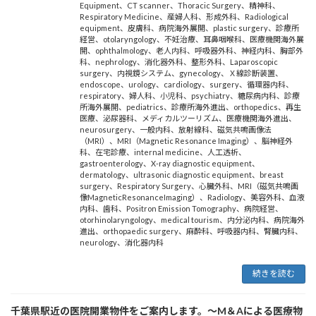
Equipment
、
CT scanner
、
Thoracic Surgery
、
精神科
、
Respiratory Medicine
、
産婦人科
、
形成外科
、
Radiological
equipment
、
皮膚科
、
病院海外展開
、
plastic surgery
、
診療所
経営
、
otolaryngology
、
不妊治療
、
耳鼻咽喉科
、
医療機関海外展
開
、
ophthalmology
、
老人内科
、
呼吸器外科
、
神経内科
、
胸部外
科
、
nephrology
、
消化器外科
、
整形外科
、
Laparoscopic
surgery
、
内視鏡システム
、
gynecology
、
Ｘ線診断装置
、
endoscope
、
urology
、
cardiology
、
surgery
、
循環器内科
、
respiratory
、
婦人科
、
小児科
、
psychiatry
、
糖尿病内科
、
診療
所海外展開
、
pediatrics
、
診療所海外進出
、
orthopedics
、
再生
医療
、
泌尿器科
、
メディカルツーリズム
、
医療機関海外進出
、
neurosurgery
、
一般内科
、
放射線科
、
磁気共鳴画像法
（MRI）
、
MRI（Magnetic Resonance Imaging）
、
脳神経外
科
、
在宅診療
、
internal medicine
、
人工透析
、
gastroenterology
、
X-ray diagnostic equipment
、
dermatology
、
ultrasonic diagnostic equipment
、
breast
surgery
、
Respiratory Surgery
、
心臓外科
、
MRI（磁気共鳴画
像MagneticResonanceImaging）
、
Radiology
、
美容外科
、
血液
内科
、
歯科
、
Positron Emission Tomography
、
病院経営
、
otorhinolaryngology
、
medical tourism
、
内分泌内科
、
病院海外
進出
、
orthopaedic surgery
、
麻酔科
、
呼吸器内科
、
腎臓内科
、
neurology
、
消化器内科
続きを読む
千葉県駅近の医院開業物件をご案内します。～M＆Aによる医療物