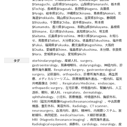
$Yamaguchi
、
山形県$Yamagata
、
山梨県$Yamanashi
、
栃木県
$Tochigi
、
長崎県$Nagasaki
、
長野県$Nagano
、
兵庫県
$Hyogo
、
岐阜県$Gifu
、
沖縄県$Okinawa
、
青森県$Aomori
、
北
海道$Hokkaido
、
岡山県$Okayama
、
滋賀県$Shiga
、
静岡県
$Shizuoka
、
千葉県$Chiba
、
岩手県$Iwate
、
熊本県
$Kumamoto
、
香川県$Kagawa
、
和歌山県$Wakayama
、
島根県
$Shimane
、
石川県$Ishikawa
、
高知県$Kochi
、
埼玉県
$Saitama
、
広島県$Hiroshima
、
神奈川県$Kanagawa
、
お知ら
せ
、
鳥取県$Tottori
、
大分県$Oita
、
徳島県$Tokushima
、
福井県
$Fukui
、
福岡県$Fukuoka
、
鹿児島県$Kagoshima
、
大阪府
$Osaka
、
愛媛県$Ehime
、
福島県$Fukushima
、
未分類
、
奈良県
$Nara
、
宮城県$Miyagi
、
愛知県$Aichi
タグ
otorhinolaryngology
、
産婦人科
、
surgery
、
gastroenterology
、
耳鼻咽喉科
、
otolaryngology
、
神経内科
、
診
療所海外展開
、
Respiratory Surgery
、
gastroenterological
surgery
、
泌尿器科
、
orthopedics
、
診療所海外進出
、
再生医
療
、
メディカルツーリズム
、
医療機関海外進出
、
一般内科
、
磁気
共鳴画像法（MRI）
、
Respiratory Medicine
、
endoscope
、
orthopaedic surgery
、
在宅診療
、
呼吸器内科
、
腎臓内科
、
人工
透析
、
眼科
、
婦人科
、
respiratory
、
dermatology
、
ophthalmology
、
小児科
、
医療機器
、
呼吸器外科
、
胸部外科
、
MRI（磁気共鳴画像MagneticResonanceImaging）
、
中古医療
機器
、
整形外科
、
美容外科
、
Radiology
、
CT scanner
、
neurosurgery
、
血液内科
、
歯科
、
精神科
、
内視鏡システム
、
放
射線科
、
病院経営
、
medical tourism
、
Ｘ線診断装置
、
MRI（Magnetic Resonance Imaging）
、
病院海外進出
、
Radiological equipment
、
麻酔科
、
cardiology
、
neurology
、
皮