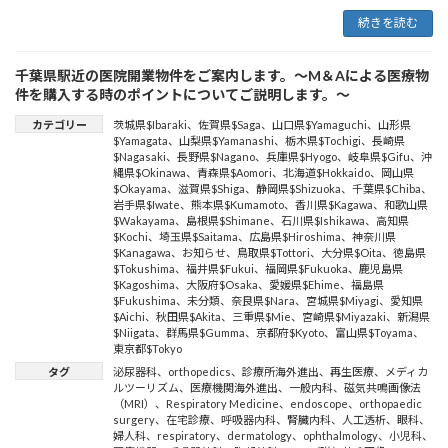
続きを読む
千葉県駅近の医院開業物件をご案内します。～M＆Aによる医療物
件を購入する時のポイントについてご説明します。～
カテゴリー
茨城県$Ibaraki
、
佐賀県$Saga
、
山口県$Yamaguchi
、
山形県
$Yamagata
、
山梨県$Yamanashi
、
栃木県$Tochigi
、
長崎県
$Nagasaki
、
長野県$Nagano
、
兵庫県$Hyogo
、
岐阜県$Gifu
、
沖
縄県$Okinawa
、
青森県$Aomori
、
北海道$Hokkaido
、
岡山県
$Okayama
、
滋賀県$Shiga
、
静岡県$Shizuoka
、
千葉県$Chiba
、
岩手県$Iwate
、
熊本県$Kumamoto
、
香川県$Kagawa
、
和歌山県
$Wakayama
、
島根県$Shimane
、
石川県$Ishikawa
、
高知県
$Kochi
、
埼玉県$Saitama
、
広島県$Hiroshima
、
神奈川県
$Kanagawa
、
お知らせ
、
鳥取県$Tottori
、
大分県$Oita
、
徳島県
$Tokushima
、
福井県$Fukui
、
福岡県$Fukuoka
、
鹿児島県
$Kagoshima
、
大阪府$Osaka
、
愛媛県$Ehime
、
福島県
$Fukushima
、
未分類
、
奈良県$Nara
、
宮城県$Miyagi
、
愛知県
$Aichi
、
秋田県$Akita
、
三重県$Mie
、
宮崎県$Miyazaki
、
新潟県
$Niigata
、
群馬県$Gumma
、
京都府$Kyoto
、
富山県$Toyama
、
東京都$Tokyo
タグ
泌尿器科
、
orthopedics
、
診療所海外進出
、
再生医療
、
メディカ
ルツーリズム
、
医療機関海外進出
、
一般内科
、
磁気共鳴画像法
（MRI）
、
Respiratory Medicine
、
endoscope
、
orthopaedic
surgery
、
在宅診療
、
呼吸器内科
、
腎臓内科
、
人工透析
、
眼科
、
婦人科
、
respiratory
、
dermatology
、
ophthalmology
、
小児科
、