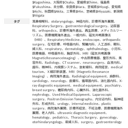
$Kagoshima
、
大阪府$Osaka
、
愛媛県$Ehime
、
福島県
$Fukushima
、
未分類
、
奈良県$Nara
、
宮城県$Miyagi
、
愛知県
$Aichi
、
秋田県$Akita
、
三重県$Mie
、
宮崎県$Miyazaki
、
新潟県
$Niigata
タグ
耳鼻咽喉科
、
otolaryngology
、
神経内科
、
診療所海外展開
、
Respiratory Surgery
、
gastroenterological surgery
、
泌尿器
科
、
orthopedics
、
診療所海外進出
、
再生医療
、
メディカルツー
リズム
、
医療機関海外進出
、
一般内科
、
磁気共鳴画像法
（MRI）
、
Respiratory Medicine
、
endoscope
、
orthopaedic
surgery
、
在宅診療
、
呼吸器内科
、
腎臓内科
、
人工透析
、
眼科
、
婦人科
、
respiratory
、
dermatology
、
ophthalmology
、
小児科
、
医療機器
、
呼吸器外科
、
胸部外科
、
MRI（磁気共鳴画像
MagneticResonanceImaging）
、
中古医療機器
、
整形外科
、
美
容外科
、
Radiology
、
CT scanner
、
neurosurgery
、
血液内科
、
歯科
、
精神科
、
内視鏡システム
、
放射線科
、
病院経営
、
medical
tourism
、
Ｘ線診断装置
、
MRI（Magnetic Resonance
Imaging）
、
病院海外進出
、
Radiological equipment
、
麻酔科
、
cardiology
、
neurology
、
皮膚科
、
循環器内科
、
消化器内科
、
X-
ray diagnostic equipment
、
medical equipment
、
psychiatry
、
breast surgery
、
糖尿病内科
、
心臓外科
、
消化器外科
、
nephrology
、
Used Medical Equipment
、
Laparoscopic
surgery
、
Positron Emission Tomography
、
内分泌内科
、
脳神経
外科
、
形成外科
、
urology
、
internal medicine
、
plastic
surgery
、
病院海外展開
、
診療所経営
、
不妊治療
、
医療機関海外
展開
、
老人内科
、
ultrasonic diagnostic equipment
、
hematology
、
pediatrics
、
Thoracic Surgery
、
gynecology
、
otorhinolaryngology
、
産婦人科
、
surgery
、
gastroenterology