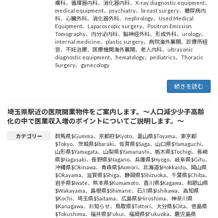
膚科
、
循環器内科
、
消化器内科
、
X-ray diagnostic equipment
、
medical equipment
、
psychiatry
、
breast surgery
、
糖尿病内
科
、
心臓外科
、
消化器外科
、
nephrology
、
Used Medical
Equipment
、
Laparoscopic surgery
、
Positron Emission
Tomography
、
内分泌内科
、
脳神経外科
、
形成外科
、
urology
、
internal medicine
、
plastic surgery
、
病院海外展開
、
診療所経
営
、
不妊治療
、
医療機関海外展開
、
老人内科
、
ultrasonic
diagnostic equipment
、
hematology
、
pediatrics
、
Thoracic
Surgery
、
gynecology
続きを読む
埼玉県駅近の医院開業物件をご案内します。～人口減少少子高齢
化の中で医業収入増のポイントについてご説明します。～
カテゴリー
群馬県$Gumma
、
京都府$Kyoto
、
富山県$Toyama
、
東京都
$Tokyo
、
茨城県$Ibaraki
、
佐賀県$Saga
、
山口県$Yamaguchi
、
山形県$Yamagata
、
山梨県$Yamanashi
、
栃木県$Tochigi
、
長崎
県$Nagasaki
、
長野県$Nagano
、
兵庫県$Hyogo
、
岐阜県$Gifu
、
沖縄県$Okinawa
、
青森県$Aomori
、
北海道$Hokkaido
、
岡山県
$Okayama
、
滋賀県$Shiga
、
静岡県$Shizuoka
、
千葉県$Chiba
、
岩手県$Iwate
、
熊本県$Kumamoto
、
香川県$Kagawa
、
和歌山県
$Wakayama
、
島根県$Shimane
、
石川県$Ishikawa
、
高知県
$Kochi
、
埼玉県$Saitama
、
広島県$Hiroshima
、
神奈川県
$Kanagawa
、
お知らせ
、
鳥取県$Tottori
、
大分県$Oita
、
徳島県
$Tokushima
、
福井県$Fukui
、
福岡県$Fukuoka
、
鹿児島県