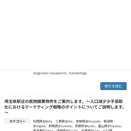
透析
、
眼科
、
婦人科
、
respiratory
、
dermatology
、
ophthalmology
、
小児科
、
医療機器
、
呼吸器外科
、
胸部外科
、
MRI（磁気共鳴画像MagneticResonanceImaging）
、
中古医療
機器
、
整形外科
、
美容外科
、
Radiology
、
CT scanner
、
neurosurgery
、
血液内科
、
歯科
、
精神科
、
内視鏡システム
、
放
射線科
、
病院経営
、
medical tourism
、
Ｘ線診断装置
、
MRI（Magnetic Resonance Imaging）
、
病院海外進出
、
Radiological equipment
、
麻酔科
、
cardiology
、
neurology
、
皮
膚科
、
循環器内科
、
消化器内科
、
X-ray diagnostic equipment
、
medical equipment
、
psychiatry
、
breast surgery
、
糖尿病内
科
、
心臓外科
、
消化器外科
、
nephrology
、
Used Medical
Equipment
、
Laparoscopic surgery
、
Positron Emission
Tomography
、
内分泌内科
、
脳神経外科
、
形成外科
、
urology
、
internal medicine
、
plastic surgery
、
病院海外展開
、
診療所経
営
、
不妊治療
、
医療機関海外展開
、
老人内科
、
ultrasonic
diagnostic equipment
、
hematology
続きを読む
埼玉県駅近の医院開業物件をご案内します。～人口減少少子高齢
化におけるマーケティング戦略のポイントについてご説明します。
～
カテゴリー
秋田県$Akita
、
三重県$Mie
、
宮崎県$Miyazaki
、
新潟県
$Niigata
、
群馬県$Gumma
、
京都府$Kyoto
、
富山県$Toyama
、
東京都$Tokyo
、
茨城県$Ibaraki
、
佐賀県$Saga
、
山口県