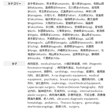
カテゴリー
岩手県$Iwate
、
熊本県$Kumamoto
、
香川県$Kagawa
、
和歌山県
$Wakayama
、
島根県$Shimane
、
石川県$Ishikawa
、
高知県
$Kochi
、
埼玉県$Saitama
、
広島県$Hiroshima
、
神奈川県
$Kanagawa
、
お知らせ
、
鳥取県$Tottori
、
大分県$Oita
、
徳島県
$Tokushima
、
福井県$Fukui
、
福岡県$Fukuoka
、
鹿児島県
$Kagoshima
、
大阪府$Osaka
、
愛媛県$Ehime
、
福島県
$Fukushima
、
未分類
、
奈良県$Nara
、
宮城県$Miyagi
、
愛知県
$Aichi
、
秋田県$Akita
、
三重県$Mie
、
宮崎県$Miyazaki
、
新潟県
$Niigata
、
群馬県$Gumma
、
京都府$Kyoto
、
富山県$Toyama
、
東京都$Tokyo
、
茨城県$Ibaraki
、
佐賀県$Saga
、
山口県
$Yamaguchi
、
山形県$Yamagata
、
山梨県$Yamanashi
、
栃木県
$Tochigi
、
長崎県$Nagasaki
、
長野県$Nagano
、
兵庫県
$Hyogo
、
岐阜県$Gifu
、
沖縄県$Okinawa
、
青森県$Aomori
、
北
海道$Hokkaido
、
岡山県$Okayama
、
滋賀県$Shiga
、
静岡県
$Shizuoka
、
千葉県$Chiba
タグ
病院経営
、
medical tourism
、
Ｘ線診断装置
、
MRI（Magnetic
Resonance Imaging）
、
病院海外進出
、
Radiological
equipment
、
麻酔科
、
cardiology
、
neurology
、
皮膚科
、
循環器
内科
、
消化器内科
、
X-ray diagnostic equipment
、
medical
equipment
、
psychiatry
、
breast surgery
、
糖尿病内科
、
心臓
外科
、
消化器外科
、
nephrology
、
Used Medical Equipment
、
Laparoscopic surgery
、
Positron Emission Tomography
、
内分
泌内科
、
脳神経外科
、
形成外科
、
urology
、
internal medicine
、
plastic surgery
、
病院海外展開
、
診療所経営
、
不妊治療
、
医療機
関海外展開
、
老人内科
、
ultrasonic diagnostic equipment
、
hematology
、
pediatrics
、
Thoracic Surgery
、
gynecology
、
otorhinolaryngology
、
産婦人科
、
surgery
、