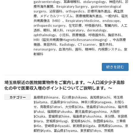
gastroenterology
、
耳鼻咽喉科
、
otolaryngology
、
神経内科
、
診
療所海外展開
、
Respiratory Surgery
、
gastroenterological
surgery
、
泌尿器科
、
orthopedics
、
診療所海外進出
、
再生医
療
、
メディカルツーリズム
、
医療機関海外進出
、
一般内科
、
磁気
共鳴画像法（MRI）
、
Respiratory Medicine
、
endoscope
、
orthopaedic surgery
、
在宅診療
、
呼吸器内科
、
腎臓内科
、
人工
透析
、
眼科
、
婦人科
、
respiratory
、
dermatology
、
ophthalmology
、
小児科
、
医療機器
、
呼吸器外科
、
胸部外科
、
MRI（磁気共鳴画像MagneticResonanceImaging）
、
中古医療
機器
、
美容外科
、
Radiology
、
CT scanner
、
整形外科
、
neurosurgery
、
血液内科
、
歯科
、
精神科
、
内視鏡システム
、
放
射線科
続きを読む
埼玉県駅近の医院開業物件をご案内します。～人口減少少子高齢
化の中で医業収入増のポイントについてご説明します。～
カテゴリー
島根県$Shimane
、
石川県$Ishikawa
、
高知県$Kochi
、
埼玉県
$Saitama
、
広島県$Hiroshima
、
神奈川県$Kanagawa
、
お知ら
せ
、
鳥取県$Tottori
、
大分県$Oita
、
徳島県$Tokushima
、
福井県
$Fukui
、
福岡県$Fukuoka
、
鹿児島県$Kagoshima
、
大阪府
$Osaka
、
愛媛県$Ehime
、
福島県$Fukushima
、
未分類
、
奈良県
$Nara
、
宮城県$Miyagi
、
愛知県$Aichi
、
秋田県$Akita
、
三重県
$Mie
、
宮崎県$Miyazaki
、
新潟県$Niigata
、
群馬県$Gumma
、
京
都府$Kyoto
、
富山県$Toyama
、
東京都$Tokyo
、
茨城県