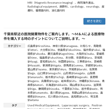
MRI（Magnetic Resonance Imaging）
、
病院海外進出
、
Radiological equipment
、
麻酔科
、
cardiology
、
neurology
、
皮
膚科
、
循環器内科
、
消化器内科
続きを読む
千葉県駅近の医院開業物件をご案内します。～M＆Aによる医療物
件を購入する時のポイントについてご説明します。～
カテゴリー
広島県$Hiroshima
、
神奈川県$Kanagawa
、
お知らせ
、
鳥取県
$Tottori
、
大分県$Oita
、
徳島県$Tokushima
、
福井県$Fukui
、
福
岡県$Fukuoka
、
鹿児島県$Kagoshima
、
大阪府$Osaka
、
愛媛県
$Ehime
、
福島県$Fukushima
、
未分類
、
奈良県$Nara
、
宮城県
$Miyagi
、
愛知県$Aichi
、
秋田県$Akita
、
三重県$Mie
、
宮崎県
$Miyazaki
、
新潟県$Niigata
、
群馬県$Gumma
、
京都府$Kyoto
、
富山県$Toyama
、
東京都$Tokyo
、
茨城県$Ibaraki
、
佐賀県
$Saga
、
山口県$Yamaguchi
、
山形県$Yamagata
、
山梨県
$Yamanashi
、
栃木県$Tochigi
、
長崎県$Nagasaki
、
長野県
$Nagano
、
兵庫県$Hyogo
、
岐阜県$Gifu
、
沖縄県$Okinawa
、
青
森県$Aomori
、
北海道$Hokkaido
、
岡山県$Okayama
、
滋賀県
$Shiga
、
静岡県$Shizuoka
、
千葉県$Chiba
、
岩手県$Iwate
、
熊
本県$Kumamoto
、
香川県$Kagawa
、
和歌山県$Wakayama
、
島
根県$Shimane
、
石川県$Ishikawa
、
高知県$Kochi
、
埼玉県
$Saitama
タグ
Used Medical Equipment
、
Laparoscopic surgery
、
Positron