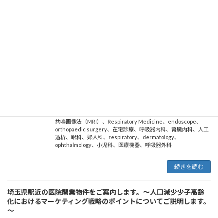
Imaging）
、
病院海外進出
、
Radiological equipment
、
麻酔科
、
cardiology
、
neurology
、
皮膚科
、
循環器内科
、
消化器内科
、
X-
ray diagnostic equipment
、
medical equipment
、
psychiatry
、
breast surgery
、
糖尿病内科
、
心臓外科
、
消化器外科
、
nephrology
、
Used Medical Equipment
、
Laparoscopic
surgery
、
Positron Emission Tomography
、
内分泌内科
、
脳神経
外科
、
形成外科
、
urology
、
internal medicine
、
plastic
surgery
、
病院海外展開
、
診療所経営
、
不妊治療
、
医療機関海外
展開
、
老人内科
、
ultrasonic diagnostic equipment
、
hematology
、
pediatrics
、
Thoracic Surgery
、
gynecology
、
otorhinolaryngology
、
産婦人科
、
surgery
、
gastroenterology
、
耳鼻咽喉科
、
otolaryngology
、
神経内科
、
診
療所海外展開
、
Respiratory Surgery
、
gastroenterological
surgery
、
泌尿器科
、
orthopedics
、
診療所海外進出
、
再生医
療
、
メディカルツーリズム
、
医療機関海外進出
、
一般内科
、
磁気
共鳴画像法（MRI）
、
Respiratory Medicine
、
endoscope
、
orthopaedic surgery
、
在宅診療
、
呼吸器内科
、
腎臓内科
、
人工
透析
、
眼科
、
婦人科
、
respiratory
、
dermatology
、
ophthalmology
、
小児科
、
医療機器
、
呼吸器外科
続きを読む
埼玉県駅近の医院開業物件をご案内します。～人口減少少子高齢
化におけるマーケティング戦略のポイントについてご説明します。
～