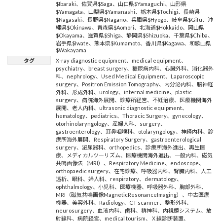
$Ibaraki
、
佐賀県$Saga
、
山口県$Yamaguchi
、
山形県
$Yamagata
、
山梨県$Yamanashi
、
栃木県$Tochigi
、
長崎県
$Nagasaki
、
長野県$Nagano
、
兵庫県$Hyogo
、
岐阜県$Gifu
、
沖
縄県$Okinawa
、
青森県$Aomori
、
北海道$Hokkaido
、
岡山県
$Okayama
、
滋賀県$Shiga
、
静岡県$Shizuoka
、
千葉県$Chiba
、
岩手県$Iwate
、
熊本県$Kumamoto
、
香川県$Kagawa
、
和歌山県
$Wakayama
タグ
X-ray diagnostic equipment
、
medical equipment
、
psychiatry
、
breast surgery
、
糖尿病内科
、
心臓外科
、
消化器外
科
、
nephrology
、
Used Medical Equipment
、
Laparoscopic
surgery
、
Positron Emission Tomography
、
内分泌内科
、
脳神経
外科
、
形成外科
、
urology
、
internal medicine
、
plastic
surgery
、
病院海外展開
、
診療所経営
、
不妊治療
、
医療機関海外
展開
、
老人内科
、
ultrasonic diagnostic equipment
、
hematology
、
pediatrics
、
Thoracic Surgery
、
gynecology
、
otorhinolaryngology
、
産婦人科
、
surgery
、
gastroenterology
、
耳鼻咽喉科
、
otolaryngology
、
神経内科
、
診
療所海外展開
、
Respiratory Surgery
、
gastroenterological
surgery
、
泌尿器科
、
orthopedics
、
診療所海外進出
、
再生医
療
、
メディカルツーリズム
、
医療機関海外進出
、
一般内科
、
磁気
共鳴画像法（MRI）
、
Respiratory Medicine
、
endoscope
、
orthopaedic surgery
、
在宅診療
、
呼吸器内科
、
腎臓内科
、
人工
透析
、
眼科
、
婦人科
、
respiratory
、
dermatology
、
ophthalmology
、
小児科
、
医療機器
、
呼吸器外科
、
胸部外科
、
MRI（磁気共鳴画像MagneticResonanceImaging）
、
中古医療
機器
、
美容外科
、
Radiology
、
CT scanner
、
整形外科
、
neurosurgery
、
血液内科
、
歯科
、
精神科
、
内視鏡システム
、
放
射線科
、
病院経営
、
medical tourism
、
Ｘ線診断装置
、