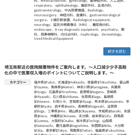
科
、
medical tourism
、
gynecology
、
脳神経外科
、
人工透析
、
respiratory
、
ophthalmology
、
胸部外科
、
血液内科
、
gastroenterology
、
中古医療機器
、
Radiology
、
neurosurgery
、
神経内科
、
皮膚科
、
gastroenterological
surgery
、
Ｘ線診断装置
、
Radiological equipment
、
neurology
、
磁気共鳴画像法（MRI）
、
糖尿病内科
、
endoscope
、
X-ray diagnostic equipment
、
psychiatry
、
眼
科
、
耳鼻咽喉科
、
内分泌内科
、
nephrology
、
dermatology
、
Used Medical Equipment
続きを読む
埼玉県駅近の医院開業物件をご案内します。～人口減少少子高齢
化の中で医業収入増のポイントについてご説明します。～
カテゴリー
福井県$Fukui
、
北海道$Hokkaido
、
徳島県$Tokushima
、
富山県
$Toyama
、
青森県$Aomori
、
神奈川県$Kanagawa
、
兵庫県
$Hyogo
、
広島県$Hiroshima
、
長野県$Nagano
、
宮崎県
$Miyazaki
、
石川県$Ishikawa
、
佐賀県$Saga
、
島根県
$Shimane
、
お知らせ
、
宮城県$Miyagi
、
熊本県$Kumamoto
、
京
都府$Kyoto
、
岩手県$Iwate
、
長崎県$Nagasaki
、
滋賀県
$Shiga
、
三重県$Mie
、
岡山県$Okayama
、
茨城県$Ibaraki
、
奈良
県$Nara
、
沖縄県$Okinawa
、
未分類
、
岐阜県$Gifu
、
群馬県
$Gumma
、
大阪府$Osaka
、
栃木県$Tochigi
、
山梨県
$Yamanashi
、
鹿児島県$Kagoshima
、
秋田県$Akita
、
大分県
$Oita
、
東京都$Tokyo
、
鳥取県$Tottori
、
福島県$Fukushima
、