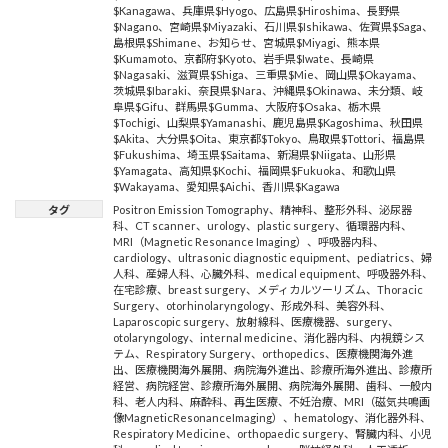
$Kanagawa
、
兵庫県$Hyogo
、
広島県$Hiroshima
、
長野県
$Nagano
、
宮崎県$Miyazaki
、
石川県$Ishikawa
、
佐賀県$Saga
、
島根県$Shimane
、
お知らせ
、
宮城県$Miyagi
、
熊本県
$Kumamoto
、
京都府$Kyoto
、
岩手県$Iwate
、
長崎県
$Nagasaki
、
滋賀県$Shiga
、
三重県$Mie
、
岡山県$Okayama
、
茨城県$Ibaraki
、
奈良県$Nara
、
沖縄県$Okinawa
、
未分類
、
岐
阜県$Gifu
、
群馬県$Gumma
、
大阪府$Osaka
、
栃木県
$Tochigi
、
山梨県$Yamanashi
、
鹿児島県$Kagoshima
、
秋田県
$Akita
、
大分県$Oita
、
東京都$Tokyo
、
鳥取県$Tottori
、
福島県
$Fukushima
、
埼玉県$Saitama
、
新潟県$Niigata
、
山形県
$Yamagata
、
高知県$Kochi
、
福岡県$Fukuoka
、
和歌山県
$Wakayama
、
愛知県$Aichi
、
香川県$Kagawa
タグ
Positron Emission Tomography
、
精神科
、
整形外科
、
泌尿器
科
、
CT scanner
、
urology
、
plastic surgery
、
循環器内科
、
MRI（Magnetic Resonance Imaging）
、
呼吸器内科
、
cardiology
、
ultrasonic diagnostic equipment
、
pediatrics
、
婦
人科
、
産婦人科
、
心臓外科
、
medical equipment
、
呼吸器外科
、
在宅診療
、
breast surgery
、
メディカルツーリズム
、
Thoracic
Surgery
、
otorhinolaryngology
、
形成外科
、
美容外科
、
Laparoscopic surgery
、
放射線科
、
医療機器
、
surgery
、
otolaryngology
、
internal medicine
、
消化器内科
、
内視鏡シス
テム
、
Respiratory Surgery
、
orthopedics
、
医療機関海外進
出
、
医療機関海外展開
、
病院海外進出
、
診療所海外進出
、
診療所
経営
、
病院経営
、
診療所海外展開
、
病院海外展開
、
歯科
、
一般内
科
、
老人内科
、
麻酔科
、
再生医療
、
不妊治療
、
MRI（磁気共鳴画
像MagneticResonanceImaging）
、
hematology
、
消化器外科
、
Respiratory Medicine
、
orthopaedic surgery
、
腎臓内科
、
小児