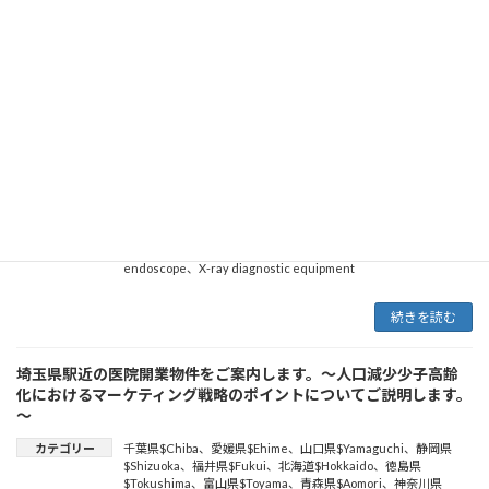
otorhinolaryngology
、
形成外科
、
美容外科
、
Laparoscopic
surgery
、
放射線科
、
医療機器
、
surgery
、
otolaryngology
、
internal medicine
、
消化器内科
、
内視鏡システム
、
Respiratory
Surgery
、
orthopedics
、
医療機関海外進出
、
医療機関海外展
開
、
病院海外進出
、
診療所海外進出
、
診療所経営
、
病院経営
、
診
療所海外展開
、
病院海外展開
、
歯科
、
一般内科
、
老人内科
、
麻酔
科
、
再生医療
、
不妊治療
、
MRI（磁気共鳴画像
MagneticResonanceImaging）
、
hematology
、
消化器外科
、
Respiratory Medicine
、
orthopaedic surgery
、
腎臓内科
、
小児
科
、
medical tourism
、
gynecology
、
脳神経外科
、
人工透析
、
respiratory
、
ophthalmology
、
胸部外科
、
血液内科
、
gastroenterology
、
中古医療機器
、
Radiology
、
neurosurgery
、
神経内科
、
皮膚科
、
gastroenterological
surgery
、
Ｘ線診断装置
、
Radiological equipment
、
neurology
、
磁気共鳴画像法（MRI）
、
糖尿病内科
、
endoscope
、
X-ray diagnostic equipment
続きを読む
埼玉県駅近の医院開業物件をご案内します。～人口減少少子高齢
化におけるマーケティング戦略のポイントについてご説明します。
～
カテゴリー
千葉県$Chiba
、
愛媛県$Ehime
、
山口県$Yamaguchi
、
静岡県
$Shizuoka
、
福井県$Fukui
、
北海道$Hokkaido
、
徳島県
$Tokushima
、
富山県$Toyama
、
青森県$Aomori
、
神奈川県