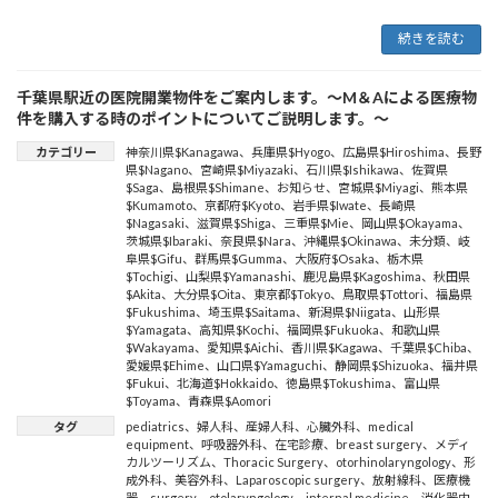
続きを読む
千葉県駅近の医院開業物件をご案内します。～M＆Aによる医療物
件を購入する時のポイントについてご説明します。～
カテゴリー
神奈川県$Kanagawa
、
兵庫県$Hyogo
、
広島県$Hiroshima
、
長野
県$Nagano
、
宮崎県$Miyazaki
、
石川県$Ishikawa
、
佐賀県
$Saga
、
島根県$Shimane
、
お知らせ
、
宮城県$Miyagi
、
熊本県
$Kumamoto
、
京都府$Kyoto
、
岩手県$Iwate
、
長崎県
$Nagasaki
、
滋賀県$Shiga
、
三重県$Mie
、
岡山県$Okayama
、
茨城県$Ibaraki
、
奈良県$Nara
、
沖縄県$Okinawa
、
未分類
、
岐
阜県$Gifu
、
群馬県$Gumma
、
大阪府$Osaka
、
栃木県
$Tochigi
、
山梨県$Yamanashi
、
鹿児島県$Kagoshima
、
秋田県
$Akita
、
大分県$Oita
、
東京都$Tokyo
、
鳥取県$Tottori
、
福島県
$Fukushima
、
埼玉県$Saitama
、
新潟県$Niigata
、
山形県
$Yamagata
、
高知県$Kochi
、
福岡県$Fukuoka
、
和歌山県
$Wakayama
、
愛知県$Aichi
、
香川県$Kagawa
、
千葉県$Chiba
、
愛媛県$Ehime
、
山口県$Yamaguchi
、
静岡県$Shizuoka
、
福井県
$Fukui
、
北海道$Hokkaido
、
徳島県$Tokushima
、
富山県
$Toyama
、
青森県$Aomori
タグ
pediatrics
、
婦人科
、
産婦人科
、
心臓外科
、
medical
equipment
、
呼吸器外科
、
在宅診療
、
breast surgery
、
メディ
カルツーリズム
、
Thoracic Surgery
、
otorhinolaryngology
、
形
成外科
、
美容外科
、
Laparoscopic surgery
、
放射線科
、
医療機
器
、
surgery
、
otolaryngology
、
internal medicine
、
消化器内