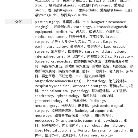
埼玉県$Saitama
、
新潟県$Niigata
、
山形県$Yamagata
、
高知県
$Kochi
、
福岡県$Fukuoka
、
和歌山県$Wakayama
、
愛知県
$Aichi
、
香川県$Kagawa
、
千葉県$Chiba
、
愛媛県$Ehime
、
山口
県$Yamaguchi
、
静岡県$Shizuoka
タグ
plastic surgery
、
循環器内科
、
MRI（Magnetic Resonance
Imaging）
、
呼吸器内科
、
cardiology
、
ultrasonic diagnostic
equipment
、
pediatrics
、
婦人科
、
産婦人科
、
心臓外科
、
medical equipment
、
呼吸器外科
、
在宅診療
、
breast
surgery
、
メディカルツーリズム
、
Thoracic Surgery
、
otorhinolaryngology
、
形成外科
、
美容外科
、
Laparoscopic
surgery
、
放射線科
、
医療機器
、
surgery
、
otolaryngology
、
internal medicine
、
消化器内科
、
内視鏡システム
、
Respiratory
Surgery
、
orthopedics
、
医療機関海外進出
、
医療機関海外展
開
、
病院海外進出
、
診療所海外進出
、
診療所経営
、
病院経営
、
診
療所海外展開
、
病院海外展開
、
歯科
、
一般内科
、
老人内科
、
麻酔
科
、
再生医療
、
不妊治療
、
MRI（磁気共鳴画像
MagneticResonanceImaging）
、
hematology
、
消化器外科
、
Respiratory Medicine
、
orthopaedic surgery
、
腎臓内科
、
小児
科
、
medical tourism
、
gynecology
、
脳神経外科
、
人工透析
、
respiratory
、
ophthalmology
、
胸部外科
、
血液内科
、
gastroenterology
、
中古医療機器
、
Radiology
、
neurosurgery
、
神経内科
、
皮膚科
、
gastroenterological
surgery
、
Ｘ線診断装置
、
Radiological equipment
、
neurology
、
磁気共鳴画像法（MRI）
、
糖尿病内科
、
endoscope
、
X-ray diagnostic equipment
、
psychiatry
、
眼
科
、
耳鼻咽喉科
、
内分泌内科
、
nephrology
、
dermatology
、
Used Medical Equipment
、
Positron Emission Tomography
、
精
神科
、
整形外科
、
泌尿器科
、
CT scanner
、
urology